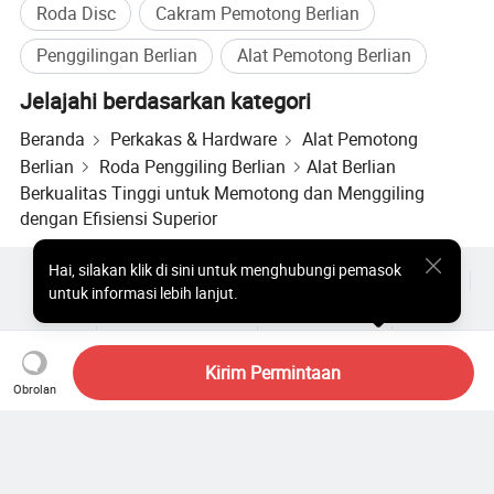
Roda Disc
Cakram Pemotong Berlian
Penggilingan Berlian
Alat Pemotong Berlian
Jelajahi berdasarkan kategori
Beranda
Perkakas & Hardware
Alat Pemotong
Berlian
Roda Penggiling Berlian
Alat Berlian
Berkualitas Tinggi untuk Memotong dan Menggiling
dengan Efisiensi Superior
Hai
,
silakan klik di sini untuk menghubungi pemasok
Produk Populer
Harga Produk Panas
Produk Panas Grosir
untuk informasi lebih lanjut.
Pembeli bintang
Situs PC
Wawasan
Amplop
Perjanjian Pengguna
Kebijakan Privasi
Hubungi
Copyright © 2026 Focus Technology Co., Ltd. All Rights Reserved
Kirim Permintaan
Obrolan
Masih mencari? Telusuri lebih
lanjut untuk menemukan apa