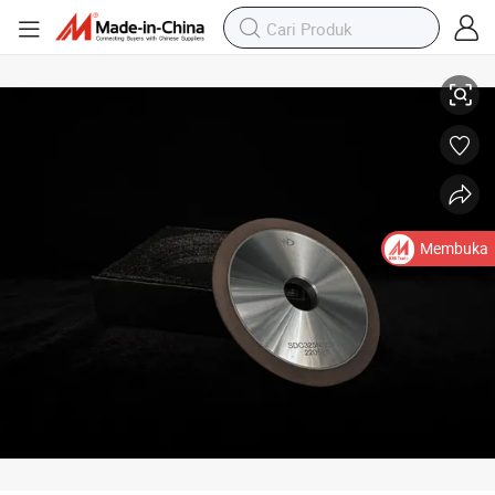
Alat Berlian Berkualitas Tinggi untuk Memotong dan Menggiling dengan E
Membuka