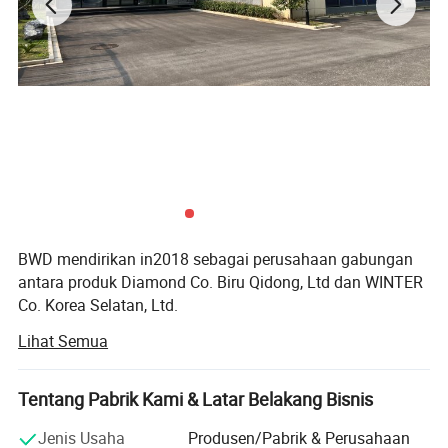
BWD mendirikan in2018 sebagai perusahaan gabungan
antara produk Diamond Co. Biru Qidong, Ltd dan WINTER
Co. Korea Selatan, Ltd.
Lihat Semua
Qidong Blue Diamond Co., Ltd adalah produsen alat
penggilingan berlian yang berdiri di tahun 2005. Dengan
pengalaman hampir 20 tahun, kami telah berkomitmen
Tentang Pabrik Kami & Latar Belakang Bisnis
untuk merancang dan memproduksi roda Gerinda kaca
optik.
Jenis Usaha
Produsen/Pabrik & Perusahaan