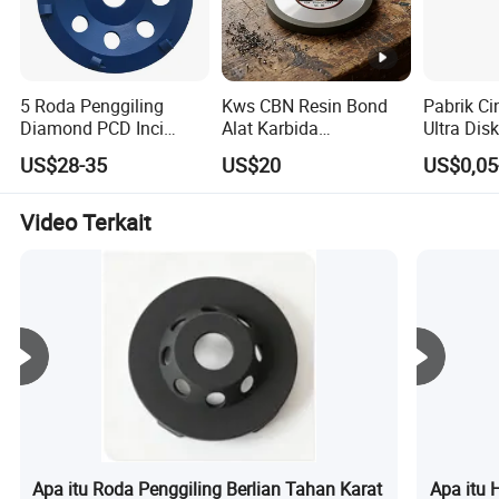
5 Roda Penggiling
Kws CBN Resin Bond
Pabrik Ci
Diamond PCD Inci
Alat Karbida
Ultra Dis
untuk Penghilangan
Menggiling Roda
Pemoton
US$28-35
US$20
US$0,05
Epoxy Resin Beton
Penggiling Berlian
Pemoton
Oksida 5
Penggilin
Video Terkait
Berlian K
Pemoton
Apa itu Roda Penggiling Berlian Tahan Karat
Apa itu 