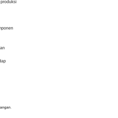
 produksi
omponen
uan
dap
uangan.