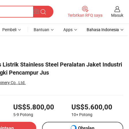
Masuk
Terbitkan RFQ saya
Pembeli
Bantuan
Apps
Bahasa Indonesia
istrik Stainless Steel Peralatan Jaket Industri
gki Pencampur Jus
nery Co., Ltd.
n
US$5.800,00
US$5.600,00
5-9
Potong
10+
Potong
mintaan
Obrolan