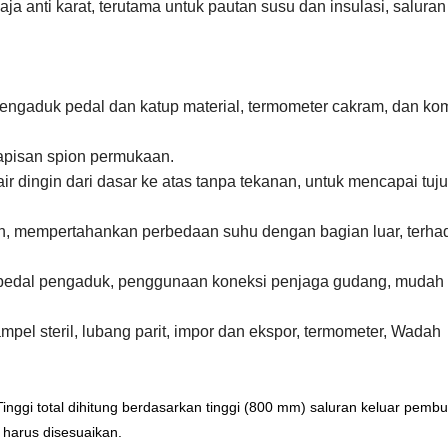
aja anti karat, terutama untuk pautan susu dan insulasi, saluran
ngaduk pedal dan katup material, termometer cakram, dan k
 lapisan spion permukaan.
 air dingin dari dasar ke atas tanpa tekanan, untuk mencapai tuj
ngan, mempertahankan perbedaan suhu dengan bagian luar, terha
 pedal pengaduk, penggunaan koneksi penjaga gudang, mudah
ampel steril, lubang parit, impor dan ekspor, termometer, Wadah
ggi total dihitung berdasarkan tinggi (800 mm) saluran keluar pemb
 harus disesuaikan.