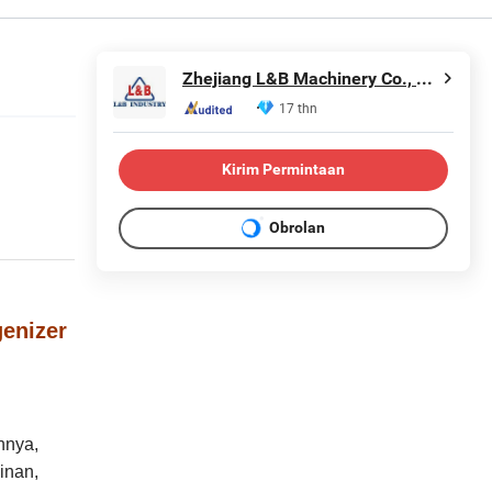
Zhejiang L&B Machinery Co., Ltd.
17 thn
Kirim Permintaan
Obrolan
enizer
nnya,
inan,