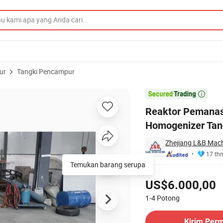
ur
Tangki Pencampur
tan Jaket Industri Homogenizer Tangki Pencampur Jus

Reaktor Pemanas L
Homogenizer Tan
Zhejiang L&B Machi
17 th
Temukan barang serupa
Harga
US$6.000,00
1-4
Potong
Hubungi Pemasok
Kirim Per