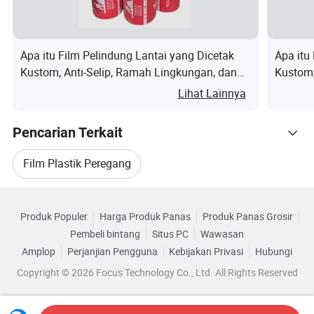
Pertanian
industri
-
Buah
Apa itu Film Pelindung Lantai yang Dicetak
Apa itu
Kustom, Anti-Selip, Ramah Lingkungan, dan
Kustom,
Terima Logo yang
Tahan Lama untuk Perbaikan Rumah DIY
Film Me
Pencetakan logo
Lihat Lainnya
dikustomisasi
Material
PE
Pencarian Terkait
Tipe
Film regangkan
Film Plastik Peregang
Gunakan
Pengemasan Film
Telusuri menurut Kategori
Mesin Film Peregangan Plastik
Produk Populer
Harga Produk Panas
Produk Panas Grosir
Fitur
Air tidak larut
Pembeli bintang
Situs PC
Wawasan
Film Peregang Pe Plastik
Film Peregang Palet
Kekerasan
Soft
Amplop
Perjanjian Pengguna
Kebijakan Privasi
Hubungi
Copyright © 2026 Focus Technology Co., Ltd. All Rights Reserved
Jenis Pemrosesan
Pengecoran
Film Pembungkus Regangan
Transparansi
Transparan