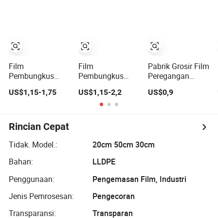
Palet
Kekuatan Tarik
Tinggi
Film
Film
Pabrik Grosir Film
Pembungkus
Pembungkus
Peregangan
Yalanpack Jelas
Peregangan
Tangan
US$1,15-1,75
US$1,15-2,2
US$0,9
LLDPE Gulungan
Tangan dengan
Pembungkus
Plastik
Memori yang
Palet untuk
Transparan Film
Sangat Baik
Kemasan Kargo
Peregangan
untuk
Rincian Cepat
Menggabungkan
dan
Tidak. Model.:
20cm 50cm 30cm
Menstabilkan
Bahan:
LLDPE
Palet
Penggunaan:
Pengemasan Film, Industri
Jenis Pemrosesan:
Pengecoran
Transparansi:
Transparan