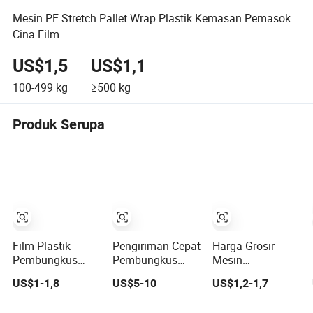
Mesin PE Stretch Pallet Wrap Plastik Kemasan Pemasok
Cina Film
US$1,5
US$1,1
100-499
kg
≥500
kg
Produk Serupa
Film Plastik
Pengiriman Cepat
Harga Grosir
Pembungkus
Pembungkus
Mesin
Stretch Shrink
Palet LLDPE Film
Pembungkus
US$1-1,8
US$5-10
US$1,2-1,7
untuk
Regangan
Jernih Film
Pembungkusan
Manual Agro
Peregangan