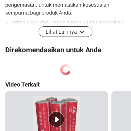
pengemasan, untuk memastikan kesesuaian
sempurna bagi produk Anda.
5.Terima Logo dan Pengemasan yang disesuaikan:
Menyempurnakan merek melalui pencetakan dan
Lihat Lainnya
kemasan logo yang dikustomisasi, membuat
gambar yang profesional dan khas untuk produk
Direkomendasikan untuk Anda
Anda.
Keunggulan kami
Video Terkait
spesifikasi
item
nilai
Untuk keperluan