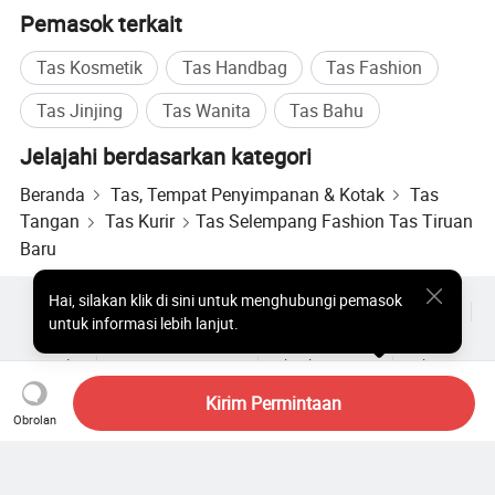
Pemasok terkait
Tas Kosmetik
Tas Handbag
Tas Fashion
Tas Jinjing
Tas Wanita
Tas Bahu
Jelajahi berdasarkan kategori
Beranda
Tas, Tempat Penyimpanan & Kotak
Tas
Tangan
Tas Kurir
Tas Selempang Fashion Tas Tiruan
Baru
Hai
,
silakan klik di sini untuk menghubungi pemasok
Produk Populer
Harga Produk Panas
Produk Panas Grosir
untuk informasi lebih lanjut.
Pembeli bintang
Situs PC
Wawasan
Amplop
Perjanjian Pengguna
Kebijakan Privasi
Hubungi
Copyright © 2026 Focus Technology Co., Ltd. All Rights Reserved
Kirim Permintaan
Obrolan
Masih mencari? Telusuri lebih