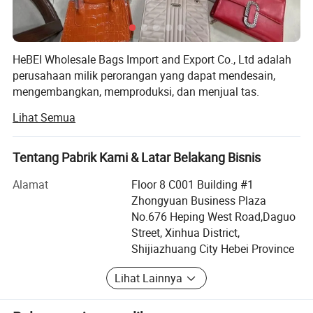
HeBEI Wholesale Bags Import and Export Co., Ltd adalah
perusahaan milik perorangan yang dapat mendesain,
mengembangkan, memproduksi, dan menjual tas.
Perusahaan memiliki dua basis produksi untuk
Lihat Semua
memproduksi tas dan barang bawaan.
Basis produksi kami dibangun pada tahun 2003, basis
Tentang Pabrik Kami & Latar Belakang Bisnis
produksi tas kami berspesialisasi dalam merancang,
memproduksi, dan mengekspor semua jenis tas. Produk-
Alamat
Floor 8 C001 Building #1
produk utama kami adalah bagasi dan tas-tas travel, tas-
Zhongyuan Business Plaza
tas khusus, tas-tas tangan siswa, dompet dan tas untuk
No.676 Heping West Road,Daguo
pria dan wanita, juga sedang mengolah semua jenis tas
Street, Xinhua District,
khusus buatan, tas-tas perbelanjaan dan lain-lain.
Shijiazhuang City Hebei Province
Pabrik kami juga memiliki kemampuan riset dan
Lihat Lainnya
pengembangan yang kuat, kami memiliki rancangan
khusus baru setiap bulan. Perusahaan kami menyediakan