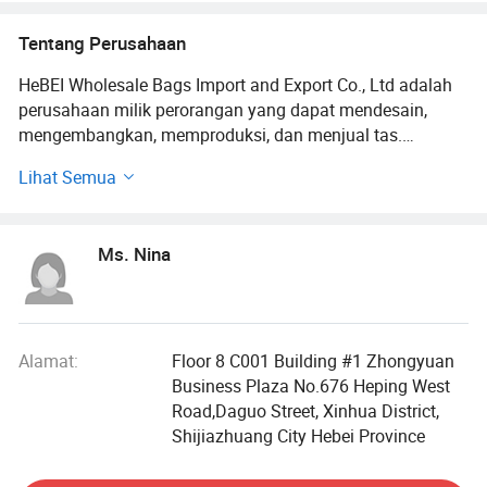
Tentang Perusahaan
HeBEI Wholesale Bags Import and Export Co., Ltd adalah
perusahaan milik perorangan yang dapat mendesain,
mengembangkan, memproduksi, dan menjual tas.
Perusahaan memiliki dua basis produksi untuk
Lihat Semua
memproduksi tas dan barang bawaan.
Basis produksi kami dibangun pada tahun 2003, basis
Ms. Nina
produksi tas kami berspesialisasi dalam merancang,
memproduksi, dan mengekspor semua jenis tas. Produk-
produk utama kami adalah bagasi dan tas-tas travel, tas-
tas khusus, tas-tas tangan siswa, dompet dan tas untuk
pria dan wanita, juga sedang mengolah semua jenis tas
Alamat:
Floor 8 C001 Building #1 Zhongyuan
khusus buatan, tas-tas perbelanjaan dan lain-lain.
Business Plaza No.676 Heping West
Road,Daguo Street, Xinhua District,
Pabrik kami juga memiliki kemampuan riset dan
Shijiazhuang City Hebei Province
pengembangan yang kuat, kami memiliki rancangan
khusus baru setiap bulan. Perusahaan kami menyediakan