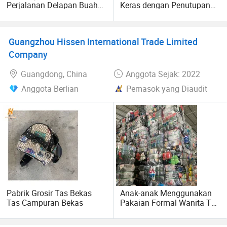
Perjalanan Delapan Buah
Keras dengan Penutupan
Organizer Pakaian Koper
Resleting Tas Bagasi
Penutup Resleting Pola
Ringan Valise Koper
Huruf Pembagi Sederhana
Kustom Pabrik
Guangzhou Hissen International Trade Limited
Tas Penyimpanan
Company
Guangdong, China
Anggota Sejak: 2022
Anggota Berlian
Pemasok yang Diaudit
Pabrik Grosir Tas Bekas
Anak-anak Menggunakan
Tas Campuran Bekas
Pakaian Formal Wanita Tas
Bekas Pakaian Bekas