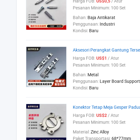
Harga FOB:
/ Atur
US$0,5
Pesanan Minimum:
100 Set
Bahan:
Baja Antikarat
Penggunaan:
Industri
Kondisi:
Baru
Aksesori Perangkat Gantung Ters
Harga FOB:
/ Atur
US$1
Pesanan Minimum:
100 Set
Bahan:
Metal
Penggunaan:
Layer Board Support
Kondisi:
Baru
Konektor Tetap Meja Gesper Padua
Harga FOB:
/ Atur
US$2
Pesanan Minimum:
100 Set
Material:
Zinc Alloy
Paket Transportasi:
68*77mm