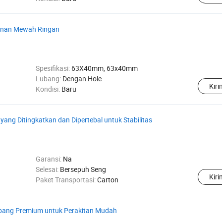
anan Mewah Ringan
Spesifikasi:
63X40mm, 63x40mm
Lubang:
Dengan Hole
Kir
Kondisi:
Baru
ang Ditingkatkan dan Dipertebal untuk Stabilitas
Garansi:
Na
Selesai:
Bersepuh Seng
Kir
Paket Transportasi:
Carton
ubang Premium untuk Perakitan Mudah