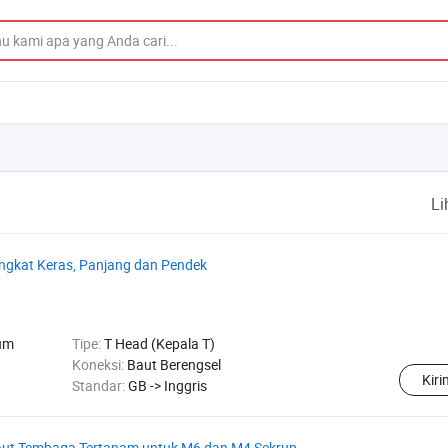
Li
angkat Keras, Panjang dan Pendek
um
Tipe:
T Head (Kepala T)
Koneksi:
Baut Berengsel
Kir
Standar:
GB -> Inggris
ut Tembaga Tertanam untuk M6 dan M4 Sekrup