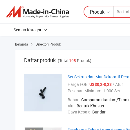
Produk
Semua Kategori
Beranda
Direktori Produk

Daftar produk
(Total
195
Produk)
Set Sekrup dan Mur Dekoratif Per
Harga FOB:
/ Atur
US$0,2-0,23
Pesanan Minimum:
1.000 Set
Bahan:
Campuran titanium/Titani
Alur:
Bentuk Khusus
Gaya Kepala:
Bundar
Perabotan Tahan Lama dengan Ba