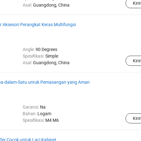
Kir
Asal:
Guangdong, China
r Aksesori Perangkat Keras Multifungsi
Angle:
90 Degrees
Spesifikasi:
Simple
Kir
Asal:
Guangdong, China
Dua-dalam-Satu untuk Pemasangan yang Aman
Garansi:
Na
Bahan:
Logam
Kir
Spesifikasi:
M4 M6
er Cocok untuk Laci Kabinet