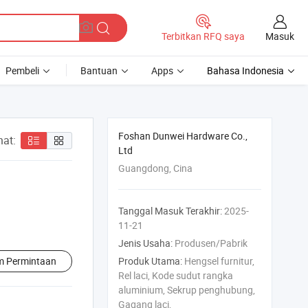
Masuk
Terbitkan RFQ saya
Pembeli
Bantuan
Apps
Bahasa Indonesia
Foshan Dunwei Hardware Co.,
hat:
Ltd
Guangdong, Cina
Tanggal Masuk Terakhir:
2025-
11-21
Jenis Usaha:
Produsen/Pabrik
im Permintaan
Produk Utama:
Hengsel furnitur,
Rel laci, Kode sudut rangka
aluminium, Sekrup penghubung,
Gagang laci,