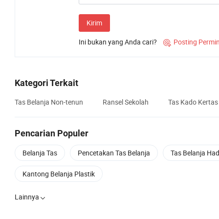
Kirim
Ini bukan yang Anda cari?
Posting Permi

Kategori Terkait
Tas Belanja Non-tenun
Ransel Sekolah
Tas Kado Kertas
Pencarian Populer
Belanja Tas
Pencetakan Tas Belanja
Tas Belanja Ha
Kantong Belanja Plastik
Lainnya
