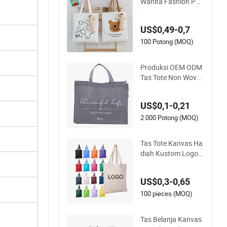
Wanita Fashion Pan
tai Belanja Grosir B
ahu Wanita Katun S
US$0,49-0,7
aku Resleting
100 Potong (MOQ)
Produksi OEM ODM
Tas Tote Non Wove
n Fashion untuk Bel
anja Ramah Lingku
US$0,1-0,21
ngan Tas Non Wove
n Pegangan Loop P
2.000 Potong (MOQ)
P Tas Tote Belanja B
erwarna-warni Non
Tas Tote Kanvas Ha
Woven
diah Kustom Logo
Pribadi Berkualitas
Tinggi Ramah Lingk
US$0,3-0,65
ungan 100% Ukuran
Besar Fashion Bela
100 pieces (MOQ)
nja Tas Reusable Pa
ntai Perjalanan Me
Tas Belanja Kanvas
wah Tas Tangan Wa