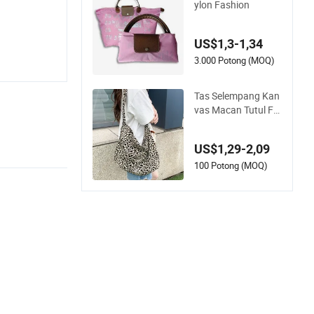
ylon Fashion
US$1,3-1,34
3.000 Potong (MOQ)
Tas Selempang Kan
vas Macan Tutul Fa
shion Kapasitas Be
sar Tas Belanja
US$1,29-2,09
100 Potong (MOQ)