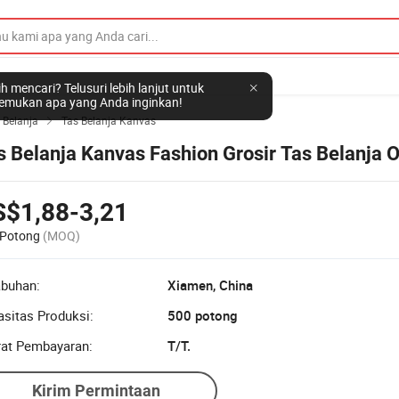
h mencari? Telusuri lebih lanjut untuk
mukan apa yang Anda inginkan!
 Belanja
Tas Belanja Kanvas

s Belanja Kanvas Fashion Grosir Tas Belanja
S$1,88-3,21
 Potong
(MOQ)
abuhan:
Xiamen, China
sitas Produksi:
500 potong
rat Pembayaran:
T/T.
Kirim Permintaan