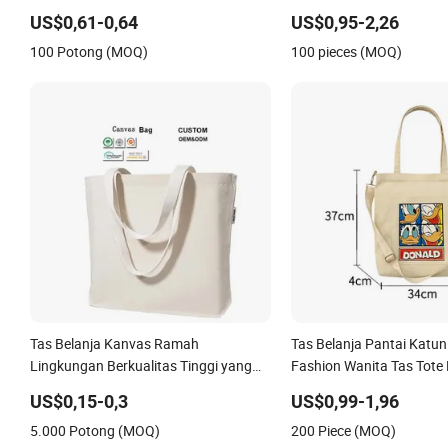
Belanja Ramah Lingkungan
Warna Multi Grosir Baru 
US$0,61-0,64
US$0,95-2,26
Berkualitas Tinggi 100% Tas Pantai
dan Perjalanan
100 Potong (MOQ)
100 pieces (MOQ)
Perjalanan Mewah Wanita Reusable
Tas Belanja Kanvas Ramah
Tas Belanja Pantai Katun
Lingkungan Berkualitas Tinggi yang
Fashion Wanita Tas Tote
Dapat Didaur Ulang dengan Logo
Kustom
US$0,15-0,3
US$0,99-1,96
Kustom dan Gagang Cetak Fashion
5.000 Potong (MOQ)
200 Piece (MOQ)
untuk Promosi