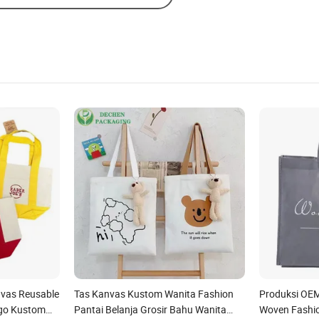
nvas Reusable
Tas Kanvas Kustom Wanita Fashion
Produksi OE
ogo Kustom
Pantai Belanja Grosir Bahu Wanita
Woven Fashi