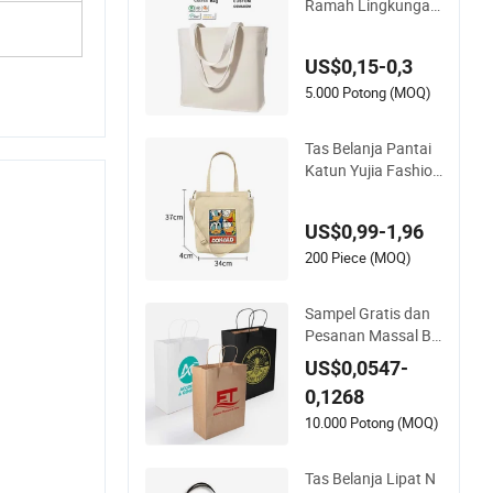
Ramah Lingkungan
nita
Berkualitas Tinggi y
ang Dapat Didaur Ul
US$0,15-0,3
ang dengan Logo K
ustom dan Gagang
5.000 Potong (MOQ)
Cetak Fashion untu
k Promosi
Tas Belanja Pantai
Katun Yujia Fashion
Wanita Tas Tote Ka
nvas Kustom
US$0,99-1,96
200 Piece (MOQ)
Sampel Gratis dan
Pesanan Massal Bel
anja Berkualitas Tin
US$0,0547-
ggi Hadiah Barang
0,1268
Kemas Pita Pegang
an Kemasan Kertas
10.000 Potong (MOQ)
Kraft Kardus Diceta
k Logo Kustom
Tas Belanja Lipat N