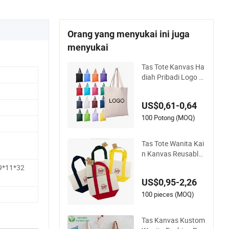
Orang yang menyukai ini juga
menyukai
Tas Tote Kanvas Ha
diah Pribadi Logo K
ustom Berukuran B
esar Fashion Belanj
US$0,61-0,64
a Ramah Lingkunga
n Berkualitas Tinggi
100 Potong (MOQ)
100% Tas Pantai Pe
rjalanan Mewah Wa
Tas Tote Wanita Kai
nita Reusable
n Kanvas Reusable
Mini Fashion Promo
9*11*32
si Logo Kustom War
US$0,95-2,26
na Multi Grosir Baru
untuk Belanja dan P
100 pieces (MOQ)
erjalanan
Tas Kanvas Kustom