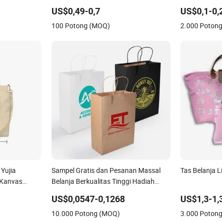
untuk Belanja
Katun Saku Resleting
Lingkungan 
US$0,49-0,7
US$0,1-0,
Loop PP Tas 
100 Potong (MOQ)
2.000 Poton
warni Non W
 Yujia
Sampel Gratis dan Pesanan Massal
Tas Belanja L
 Kanvas
Belanja Berkualitas Tinggi Hadiah
Barang Kemas Pita Pegangan
US$0,0547-0,1268
US$1,3-1,
Kemasan Kertas Kraft Kardus Dicetak
10.000 Potong (MOQ)
3.000 Poton
Logo Kustom