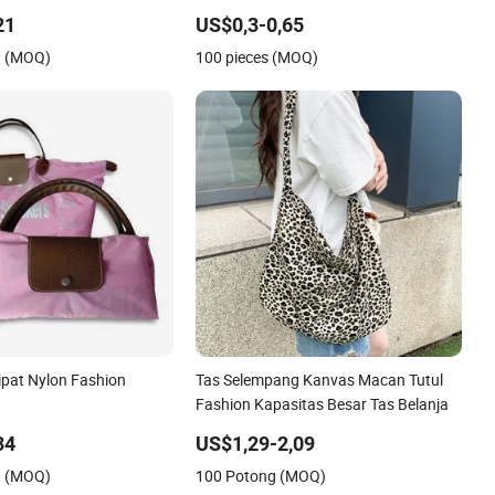
Tas Non Woven Pegangan
Lingkungan 100% Ukuran Besar
21
US$0,3-0,65
Tote Belanja Berwarna-
Fashion Belanja Tas Reusable Pantai
g (MOQ)
100 pieces (MOQ)
oven
Perjalanan Mewah Tas Tangan Wanita
ipat Nylon Fashion
Tas Selempang Kanvas Macan Tutul
Fashion Kapasitas Besar Tas Belanja
34
US$1,29-2,09
g (MOQ)
100 Potong (MOQ)