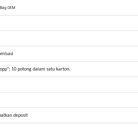
y Bag OEM
omisasi
opp"; 10 potong dalam satu karton.
patkan deposit