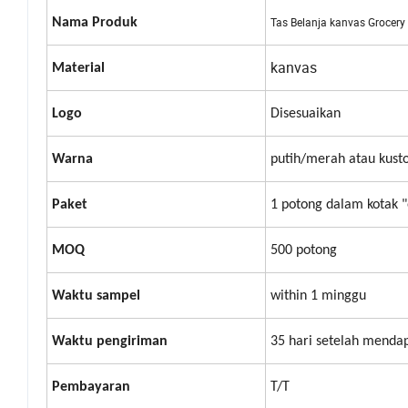
Tas Belanja kanvas Grocer
Nama Produk
kanvas
Material
Logo
Disesuaikan
Warna
putih/merah atau kust
Paket
1 potong dalam kotak "
MOQ
500 potong
Waktu sampel
within 1 minggu
Waktu pengiriman
35 hari setelah menda
Pembayaran
T/T