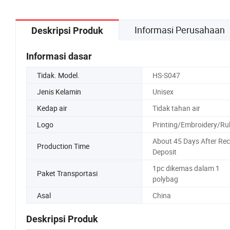
Informasi Perusahaan
Deskripsi Produk
Informasi dasar
Tidak. Model.
HS-S047
Jenis Kelamin
Unisex
Kedap air
Tidak tahan air
Logo
Printing/Embroidery/Ru
About 45 Days After Rec
Production Time
Deposit
1pc dikemas dalam 1
Paket Transportasi
polybag
Asal
China
Deskripsi Produk