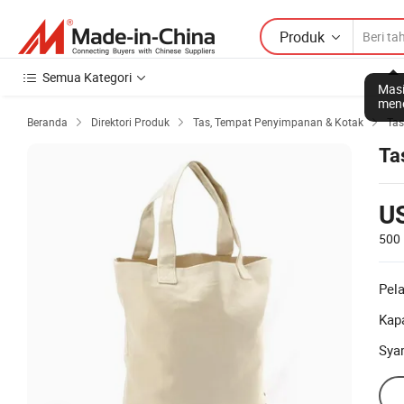
Produk
Semua Kategori
Masi
mene
Beranda
Direktori Produk
Tas, Tempat Penyimpanan & Kotak
Tas



Ta
U
500
Pel
Kapa
Sya