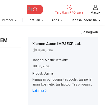
Masuk
Terbitkan RFQ saya
Pembeli
Bantuan
Apps
Bahasa Indonesia
Bagikan
 OEM
Xiamen Auton IMP.&EXP. Ltd.
Fujian, Cina

Tanggal Masuk Terakhir:
Jul 30, 2026
Produk Utama:
Kemasan punggung, tas cooler, tas perjal
anan, kosmetik, tas laptop, Tas pinggang,
Kind Proof Bags, tas popok, tas Belanja, T
Lainnya
ool Bags