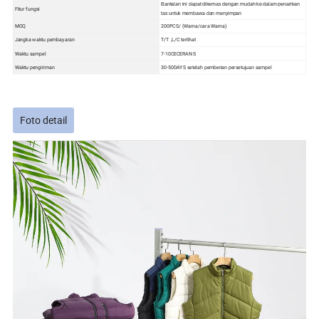
Bantalan ini dapat dikemas dengan mudah ke dalam penarikan
Fitur fungsi
tas untuk membawa dan menyimpan
MOQ
200PCS/ (Warna/cara Warna)
Jangka waktu pembayaran
T/T ,L/C terlihat
Waktu sampel
7-10CECERAN S
Waktu pengiriman
30-50DAYS setelah pemberian persetujuan sampel
Foto detail