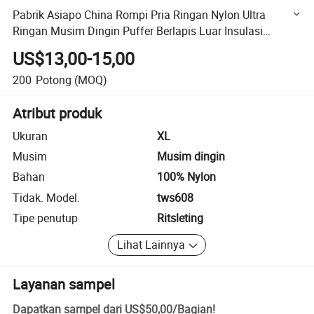
Pabrik Asiapo China Rompi Pria Ringan Nylon Ultra
Ringan Musim Dingin Puffer Berlapis Luar Insulasi
Hangat Tahan Air Tahan Angin Logo Kustom
US$13,00-15,00
200
Potong
(MOQ)
Atribut produk
Ukuran
XL
Musim
Musim dingin
Bahan
100% Nylon
Tidak. Model.
tws608
Tipe penutup
Ritsleting
Lihat Lainnya
Layanan sampel
Dapatkan sampel dari
US$50,00
/
Bagian
!