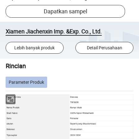
Dapatkan sampel
Xiamen Jiachenxin Imp. &Exp. Co., Ltd.
Lebih banyak produk
Detail Perusahaan
Rincian
Parameter Produk
Kelompok Usia
Dewasa
Gaya No.
TWS608
Nama Produk
Rompi lelaki
Shell Fabric
100% Nylon Ribberhenti
Garis
Poliester
ukuran
Seperti yang dikustomisasi
Dekorasi
Disesuaikan
Tipe suplai
OEM ODM