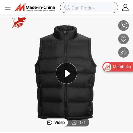
 Puffer Berlapis Luar Insulasi Hangat Tahan Air Tahan Angin Logo Kust
Pabrik Asiapo China Rompi Pria Ringan Nylon Ultra Ringan Musim Dingin
Membuka
Video
1
/
1