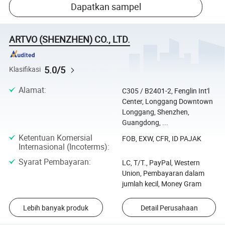
Dapatkan sampel
ARTVO (SHENZHEN) CO., LTD.
5.0/5
Klasifikasi
Alamat
:
C305 / B2401-2, Fenglin Int'l
Center, Longgang Downtown
Longgang, Shenzhen,
Guangdong, ...
Ketentuan Komersial
FOB, EXW, CFR, ID PAJAK
Internasional (Incoterms)
:
Syarat Pembayaran
:
LC, T/T., PayPal, Western
Union, Pembayaran dalam
jumlah kecil, Money Gram
Lebih banyak produk
Detail Perusahaan