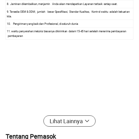
8. Jaminan dikembalikan, menjamin Anda akan mendapatkan Layanan terbaik setiap saat.
9. Tersedia OEM & ODM ; jumlah besar Spesifikasi, Standar Kualitas, Kontrol waktu adalah kekuatan
kita.
10. Pengiriman yang baik dan Profesional, di seluruh dunia
11. waktu penyerahan:melukis biasanya dikirimkan dalam 15-45 hari setelah menerima pembayaran
pembayaran
Lihat Lainnya
Tentang Pemasok