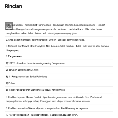
Rincian
1 .semua lukisan memiliki Cat 100% tangan dan lukisan seniman berpengalaman kami . Tempat
ini telah dibangun kembali dengan sempurna oleh seniman berbakat kami. Kita tidak hanya
menghasilkan setiap detail lukisan asli , tetapi juga menangkap jiwa.
2. Anda dapat memesan dalam berbagai ukuran. Sebagai permintaan Anda.
3. Material: Cat Minyak atau Propylene, Non-beracun, tidak ada bau, tidak Fade; kanvas atau kanvas
diregangkan;
4. Pengemasan:
1) 10PTS di karton, tersedia masing-masing Pengemasan
2) bawaan Berkemasan: A. Film
3) 4 Pengemasan luar Sudut Pelindung;
4) Pohok
5) kotak Pengeksporan Standar atau sesuai yang diminta
5. Kualitas terjamin: Semua Produk diperiksa dengan cermat dan dipilih oleh Tim Profesional
berpengalaman, sehingga setiap Pelanggan kami dapat menikmati karya seni asli.
6. Kualitas dan waktu Selesai dijamin , mengantarkan Kredit barang ke negosiasi.
7. Harga terendah dan kualitas tertinggi, Guarantee Kepuasan 100%.