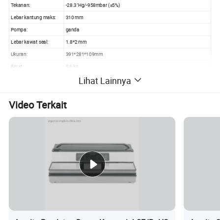
Tekanan:
-28.3"Hg/-958mbar (±5%)
Lebar kantung maks:
310 mm
Pompa:
ganda
Lebar kawat seal:
1.8*2 mm
Ukuran:
391*281*109mm
Berat:
5,6 kg
Lihat Lainnya
Video Terkait