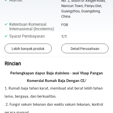
Alamat
:
No. 2, South of Xingye Road,
Nancun Town, Panyu Dist,
Guangzhou, Guangdong,
China
Ketentuan Komersial
FOB
Internasional (Incoterms)
:
Syarat Pembayaran
:
T/T.
Lebih banyak produk
Detail Perusahaan
Rincian
Perlengkapan dapur Baja stainless - seal Visap Pangan
Komersial Rumah Baja Dengan CE/
1. Rumah baja tahan karat, membuat alat berat lebih tahan
lama, bergaya, dan berkualitas.
2. Fungsi vakum tekanan dan waktu vakum tekanan, kontrol
secara manual.