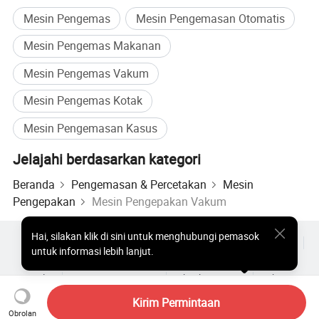
Mesin Pengemas
Mesin Pengemasan Otomatis
Mesin Pengemas Makanan
Mesin Pengemas Vakum
Mesin Pengemas Kotak
Mesin Pengemasan Kasus
Jelajahi berdasarkan kategori
Beranda
Pengemasan & Percetakan
Mesin
Pengepakan
Mesin Pengepakan Vakum
Hai
,
silakan klik di sini untuk menghubungi pemasok
Produk Populer
Harga Produk Panas
Produk Panas Grosir
untuk informasi lebih lanjut.
Pembeli bintang
Situs PC
Wawasan
Amplop
Perjanjian Pengguna
Kebijakan Privasi
Hubungi
Copyright © 2026 Focus Technology Co., Ltd. All Rights Reserved
Kirim Permintaan
Obrolan