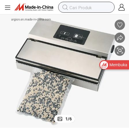
Membuka
1
/
6