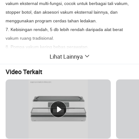
vakum eksternal multi-fungsi, cocok untuk berbagai tali vakum,
stopper botol, dan aksesori vakum eksternal lainnya, dan
menggunakan program cerdas tahan ledakan.
7. Kebisingan rendah, 5 db lebih rendah daripada alat berat
vakum ruang tradisional.
8. Pompa vakum kering bebas perawatan.
Lihat Lainnya
Voltase:
100-120V 60Hz 220-240V 50Hz
Video Terkait
Power (Daya):
380W
Tekanan:
-29.5"Hg/-999mbar
pompa vakum
pompa kering
Ukuran:
439*370*300mm
lebar kantung maks
305mm
lebar kabel seal
3,5 mm