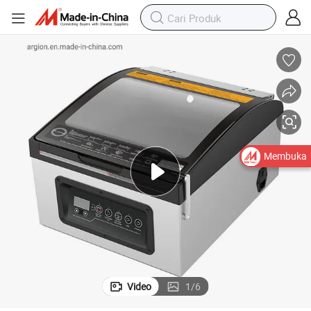
Membuka
Video
1
/
6