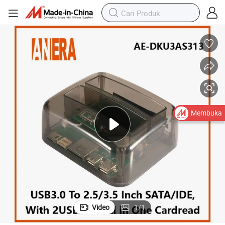
yang Laris dengan USB3.0 Port untuk Enclosure HDD/Sdd SATA/IDE 2.5/3
Stasiun Docking HDD Semua dalam Satu Berkualitas Tinggi Transparan 
Membuka
Video
1
/
1