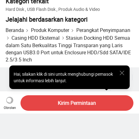
Kategori terkait
Hard Disk
,
USB Flash Disk
,
Produk Audio & Video
Jelajahi berdasarkan kategori
Profil Perusahaan
Beranda
Produk Komputer
Perangkat Penyimpanan
Casing HDD Eksternal
Stasiun Docking HDD Semua
dalam Satu Berkualitas Tinggi Transparan yang Laris
dengan USB3.0 Port untuk Enclosure HDD/Sdd SATA/IDE
2.5/3.5 Inch
Hai
,
silakan klik di sini untuk menghubungi pemasok
Produk Populer
Harga Produk Panas
Produk Panas Grosir
untuk informasi lebih lanjut.
Pembeli bintang
Situs PC
Wawasan
Amplop
Perjanjian Pengguna
Kebijakan Privasi
Hubungi
Copyright © 2026 Focus Technology Co., Ltd. All Rights Reserved
Kirim Permintaan
Obrolan
Masih mencari? Telusuri lebih
lanjut untuk menemukan apa
yang Anda inginkan!