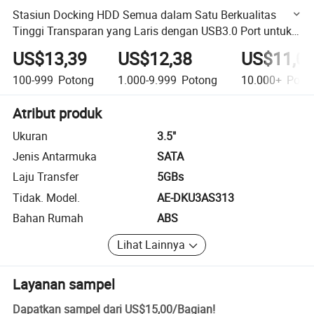
Stasiun Docking HDD Semua dalam Satu Berkualitas
Tinggi Transparan yang Laris dengan USB3.0 Port untuk
Enclosure HDD/Sdd SATA/IDE 2.5/3.5 Inch
US$13,39
US$12,38
US$11,0
100-999
Potong
1.000-9.999
Potong
10.000+
Poto
Atribut produk
Ukuran
3.5"
Jenis Antarmuka
SATA
Laju Transfer
5GBs
Tidak. Model.
AE-DKU3AS313
Bahan Rumah
ABS
Lihat Lainnya
Layanan sampel
Dapatkan sampel dari
US$15,00
/
Bagian
!