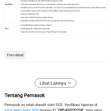
Catu daya: Masukkan AC 100-240V/50-60HZ,Output DC 12/5V
Spesifikasi
Pemasukan langsung ke disk kosong, tanpa instalasi, sederhana dan mudah digunakan
Mendukung semua merek hard drive IDE/SATA 2.5 inci dan 3.5 inci (kompatibel dengan hard drive lama), SSD solid-state drive
Lampu indikator daya LED biru menyala, lampu indikator status pembacaan LED merah
Dukungan Maksimum: 2TB
Antarmuka: SATA/IDE (di dalam),USB3,0(di luar)
Kompatibel: windows XP/VISTA/7/8/10.Mac OS,Linux dan versi terbaru lainnya.
Kompatibel dengan Backhaul dengan USB 2.0
Fitur
Mudah digunakan, tidak perlu mengemudi.
Ringan dan portabel, transmisi cepat, Plug & Play serta Hot-Swping
Foto detail
Lihat Lainnya
Tentang Pemasok
Pemasok ini telah diaudit oleh SGS. Verifikasi laporan di
situs web resmi SGS
dengan ID "
QIP-ASI232224
". Item yang