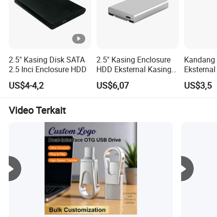
selalu melakukan yang terbaik untuk memenuhi
kebutuhan pelanggan. Perusahaan kita dengan tulus
berkeinginan untuk bekerja sama dengan perusahaan-
perusahaan dari seluruh dunia untuk mewujudkan situasi
yang menang-menang sejak tren globalisasi ekonomi
2.5" Kasing Disk SATA
2.5" Kasing Enclosure
Kandang 
telah berkembang dengan kekuatan yang tidak dapat
2.5 Inci Enclosure HDD
HDD Eksternal Kasing
Eksternal
menggiurkan.
Drive Laptop Kasing
SSD HDD
US$4-4,2
US$6,07
US$3,5
Hard Drive Portabel
Drive
Video Terkait