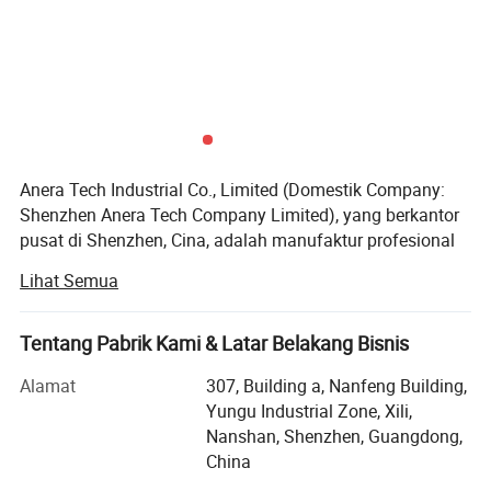
Anera Tech Industrial Co., Limited (Domestik Company:
Shenzhen Anera Tech Company Limited), yang berkantor
pusat di Shenzhen, Cina, adalah manufaktur profesional
dan eksportir yang spesialis dalam periferal komputer dan
Lihat Semua
aksesoris mobile. Pabrik kami yang berukuran 2, 000
meter persegi dilengkapi empat lini produksi dan alat
berat canggih seperti alat berat pengelasan gelombang
Tentang Pabrik Kami & Latar Belakang Bisnis
ganda, peralatan SMT, dan peralatan pengujian
Alamat
307, Building a, Nanfeng Building,
terkomputerisasi. Dengan kemampuan ini, produksi
Yungu Industrial Zone, Xili,
bulanan kami melebihi 200, 000 unit, 90 persen
Nanshan, Shenzhen, Guangdong,
diantaranya untuk ekspor, menguntungkan lebih dari 60
China
konsumen di seluruh dunia. Kami bermitra erat dengan