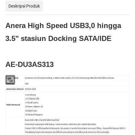
Deskripsi Produk
Anera High Speed USB3,0 hingga
3.5" stasiun Docking SATA/IDE
AE-DU3AS313
Nama produk
Sementara itu di Stasiun Docking 1 USB3.0 HDD untuk 2.5/3.5 inci Memasang SATA/ide HDD/SDD enclosure
abs
Material
Antarmuka Internal
IDE dan SATA
1 X enclosure
1 X 3.0Kabel USB
1 X kotak warna
Paket termasuk
1X Power Adapter 3A
1X Kabel Daya
1X Manual Pengguna
Basis HDD USB3.0 ke IDE/SATA Dual-Disk
Pemasukan langsung ke disk kosong, tanpa instalasi, sederhana dan mudah digunakan
Output USB 3.0 dihubungkan ke komputer; kecepatan transmisi data dapat mencapai 5Gbps , kompatibel dengan USB2,0
Mendukung fungsi pencadangan satu klik dan pencadangan satu klik (untuk rinciannya, lihat petunjuk)