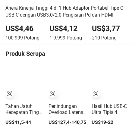
Anera Kinerja Tinggi 4 di 1 Hub Adaptor Portabel Tipe C
USB C dengan USB3.0/2.0 Pengisian Pd dan HDMI
US$4,46
US$4,12
US$3,77
100-999
Potong
1-9.999
Potong
≥10
Potong
Produk Serupa
Tahan Jatuh
Perlindungan
Hasil Hub USB-C
Kecepatan Tinggi
Overload Latensi
Ultra Tipis 4
16-Port Kelas
Rendah Industri
dalam 1
US$41,5-44
US$127,4-140,75
US$19-22
Industri USB3.0
16-Port Hub USB-
Pengisian
Hub
C 5gbps
Lengkap Pd3.0