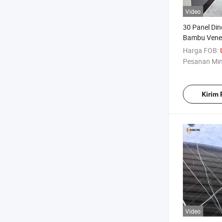
Video
30 Panel Din
Bambu Vene
dengan Gara
Harga FOB:
Proyek Kons
Pesanan Mi
Kirim
Video