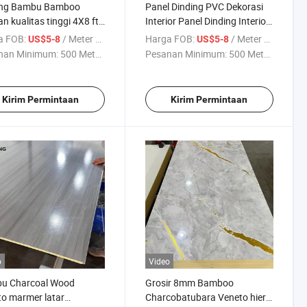
ing Bambu Bamboo
Panel Dinding PVC Dekorasi
n kualitas tinggi 4X8 ft
Interior Panel Dinding Interior
*2440mm Panel untuk
8mm Panel Dekoratif Bambu
a FOB:
/ Meter persegi
Harga FOB:
/ Meter persegi
US$5-8
US$5-8
tur
nan Minimum:
500 Meter ...
Pesanan Minimum:
500 Meter ...
Kirim Permintaan
Kirim Permintaan
o
Video
u Charcoal Wood
Grosir 8mm Bamboo
o marmer latar
Charcobatubara Veneto hier