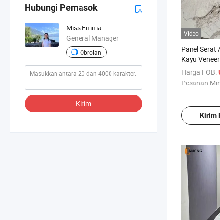
Hubungi Pemasok
Miss Emma
Video
General Manager
Panel Serat
Obrolan
Kayu Veneer
Berkualitas 
Harga FOB:
Dekorasi Da
Pesanan Mi
Kirim
Kirim