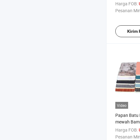
Kayu Arang
Harga FOB:
Pesanan Mi
Kirim
Video
Papan Batu 
mewah Bamb
Serat Baha
Harga FOB:
Veneto denga
Pesanan Mi