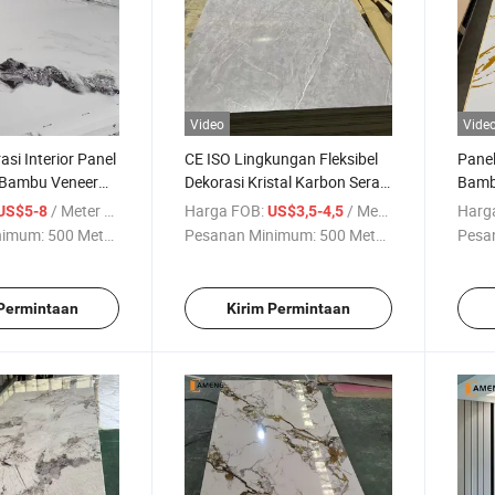
Video
Vide
si Interior Panel
CE ISO Lingkungan Fleksibel
Panel
 Bambu Veneer
Dekorasi Kristal Karbon Serat
Bamb
Bambu Veneer Kayu
Berla
/ Meter persegi
Harga FOB:
/ Meter persegi
Harg
US$5-8
US$3,5-4,5
Lembaran Dinding PVC
Interi
nimum:
500 Meter ...
Pesanan Minimum:
500 Meter ...
Pesa
 Permintaan
Kirim Permintaan