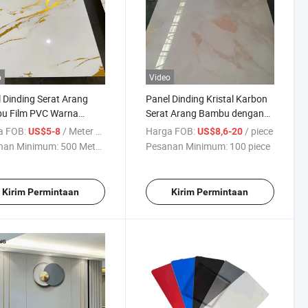
o
Video
 Dinding Serat Arang
Panel Dinding Kristal Karbon
u Film PVC Warna
Serat Arang Bambu dengan
pis Emas untuk Dekorasi
Tekstur Kayu Mengkilap
a FOB:
/ Meter persegi
Harga FOB:
/ piece
US$5-8
US$8,6-20
or
Tinggi
nan Minimum:
500 Meter ...
Pesanan Minimum:
100 piece
Kirim Permintaan
Kirim Permintaan