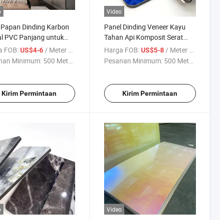
o
Video
 Papan Dinding Karbon
Panel Dinding Veneer Kayu
al PVC Panjang untuk
Tahan Api Komposit Serat
ng Interior Hotel Mewah
Bambu Panel Dinding PVC
a FOB:
/ Meter persegi
Harga FOB:
/ Meter persegi
US$4-6
US$5-8
n Serat Arang Bambu
nan Minimum:
500 Meter ...
Pesanan Minimum:
500 Meter ...
Kirim Permintaan
Kirim Permintaan
o
Video