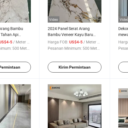
Video
Vide
 Arang Bambu
2024 Panel Serat Arang
Deko
 Tahan Api
Bambu Veneer Kayu Baru
mewah
Tinggi untuk
untuk Koridor, Ruangan, dan
Geti 
/ Meter persegi
Harga FOB:
/ Meter persegi
Harg
US$4-5
US$4-5
lam Ruangan
Lobi Proyek Hotel
nimum:
500 Meter ...
Pesanan Minimum:
500 Meter ...
Pesa
 Permintaan
Kirim Permintaan