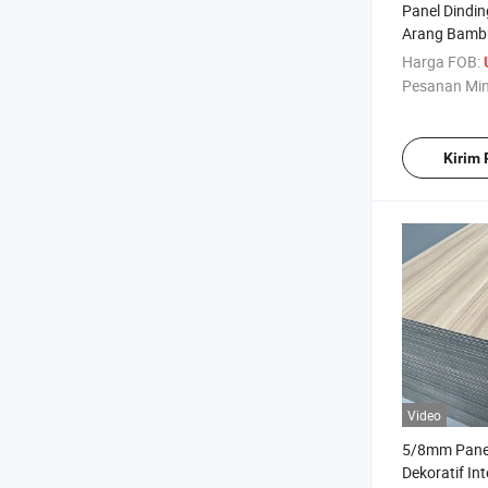
Panel Dindi
Arang Bamb
Logam Kayu 
Harga FOB:
Pesanan Mi
Kirim
Video
5/8mm Panel
Dekoratif In