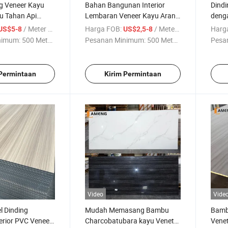
ng Veneer Kayu
Bahan Bangunan Interior
Dind
u Tahan Api
Lembaran Veneer Kayu Arang
denga
Grosir
Bambu Marmer PVC Panel
1220
/ Meter persegi
Harga FOB:
/ Meter persegi
Harg
US$5-8
US$2,5-8
Dinding Dekoratif
furni
nimum:
500 Meter ...
Pesanan Minimum:
500 Meter ...
Pesa
 Permintaan
Kirim Permintaan
Video
Vide
 Dinding
Mudah Memasang Bambu
Bamb
terior PVC Veneer
Charcobatubara kayu Veneto
Venet