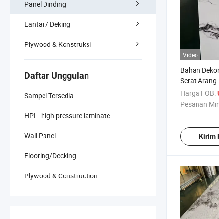
Panel Dinding
Lantai / Deking
Plywood & Konstruksi
Video
Bahan Dekora
Daftar Unggulan
Serat Arang
Kayu
Harga FOB:
Sampel Tersedia
Pesanan Mi
HPL- high pressure laminate
Wall Panel
Kirim
Flooring/Decking
Plywood & Construction