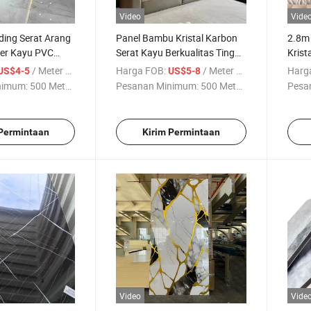
Video
Vide
ding Serat Arang
Panel Bambu Kristal Karbon
2.8m
er Kayu PVC
Serat Kayu Berkualitas Tinggi
Krist
nsi Tahun untuk
untuk Rekayasa Konstruksi
Dindi
/ Meter persegi
Harga FOB:
/ Meter persegi
Harg
US$4-5
US$5-8
truksi
Papa
nimum:
500 Meter ...
Pesanan Minimum:
500 Meter ...
Pesa
 Permintaan
Kirim Permintaan
Video
Vide