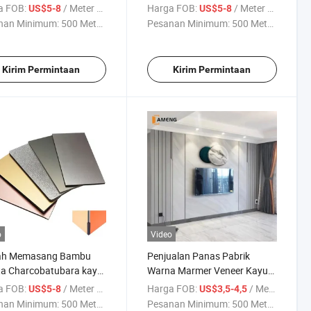
kang Bamboo PVC
dekoratif pada marmer PVC
a FOB:
/ Meter persegi
Harga FOB:
/ Meter persegi
US$5-8
US$5-8
ar dinding
Panel dinding
nan Minimum:
500 Meter ...
Pesanan Minimum:
500 Meter ...
Kirim Permintaan
Kirim Permintaan
o
Video
h Memasang Bambu
Penjualan Panas Pabrik
ta Charcobatubara kayu
Warna Marmer Veneer Kayu
o 3D Dekorasi dinding
Panel Serat Arang Bambu
a FOB:
/ Meter persegi
Harga FOB:
/ Meter persegi
US$5-8
US$3,5-4,5
 dinding interior dinding
nan Minimum:
500 Meter ...
Pesanan Minimum:
500 Meter ...