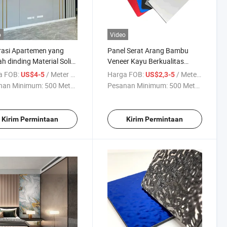
o
Video
rasi Apartemen yang
Panel Serat Arang Bambu
 dinding Material Solid
Veneer Kayu Berkualitas
Bambu Panel Serat arang
Tinggi Bebas Formaldehid
a FOB:
/ Meter persegi
Harga FOB:
/ Meter persegi
US$4-5
US$2,3-5
untuk Dekorasi Ruang
nan Minimum:
500 Meter ...
Pesanan Minimum:
500 Meter ...
Komersial
Kirim Permintaan
Kirim Permintaan