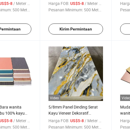
 Bambu
dekoratif Panel
Bela
/ Meter persegi
Harga FOB:
/ Meter persegi
Harg
US$5-8
US$5-8
Lemb
nimum:
500 Meter ...
Pesanan Minimum:
500 Meter ...
Pesa
 Permintaan
Kirim Permintaan
Video
Vide
Bara wanita
5/8mm Panel Dinding Serat
Muda
u 100% kayu
Kayu Veneer Dekoratif
wani
n Bambu mentah
Kepadatan Tinggi dari Bambu
Venet
/ Meter persegi
Harga FOB:
/ Meter persegi
Harg
US$5-8
US$5-8
n interior
dengan Lapisan Ko-Extrusi
dalam
nimum:
500 Meter ...
Pesanan Minimum:
500 Meter ...
Pesa