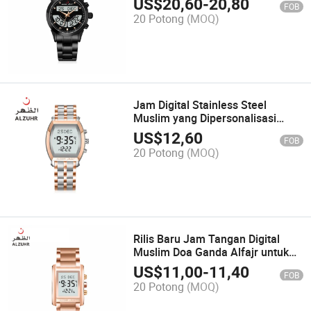
US$
20,60
-
20,80
FOB
20 Potong
(MOQ)
Jam Digital Stainless Steel
Muslim yang Dipersonalisasi
dengan Fungsi Qibla
US$
12,60
FOB
20 Potong
(MOQ)
Rilis Baru Jam Tangan Digital
Muslim Doa Ganda Alfajr untuk
Wanita
US$
11,00
-
11,40
FOB
20 Potong
(MOQ)