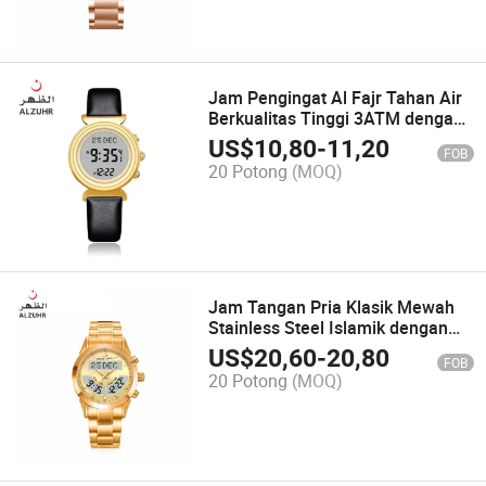
Jam Pengingat Al Fajr Tahan Air
Berkualitas Tinggi 3ATM dengan
Arah Qibla Otomatis
US$
10,80
-
11,20
FOB
20 Potong
(MOQ)
Jam Tangan Pria Klasik Mewah
Stainless Steel Islamik dengan
Kalender Hijri dan Gregorian
US$
20,60
-
20,80
FOB
Ganda Digital Klik
20 Potong
(MOQ)