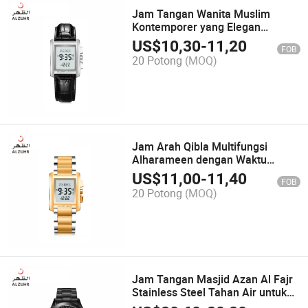
Jam Tangan Wanita Muslim
Kontemporer yang Elegan
dengan Taqweem
US$
10,30
-
11,20
FOB
20 Potong
(MOQ)
Jam Arah Qibla Multifungsi
Alharameen dengan Waktu
Seluruh Dunia
US$
11,00
-
11,40
FOB
20 Potong
(MOQ)
Jam Tangan Masjid Azan Al Fajr
Stainless Steel Tahan Air untuk
Pria