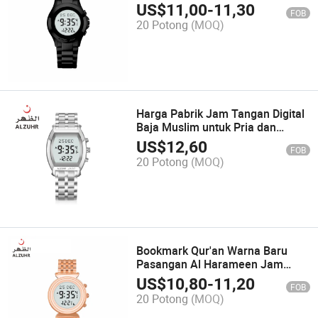
Azan Adan
US$
11,00
-
11,30
FOB
20 Potong
(MOQ)
Harga Pabrik Jam Tangan Digital
Baja Muslim untuk Pria dan
Wanita dengan Qibla
US$
12,60
FOB
20 Potong
(MOQ)
Bookmark Qur'an Warna Baru
Pasangan Al Harameen Jam
Tangan Stainless Steel untuk
US$
10,80
-
11,20
FOB
Wanita
20 Potong
(MOQ)