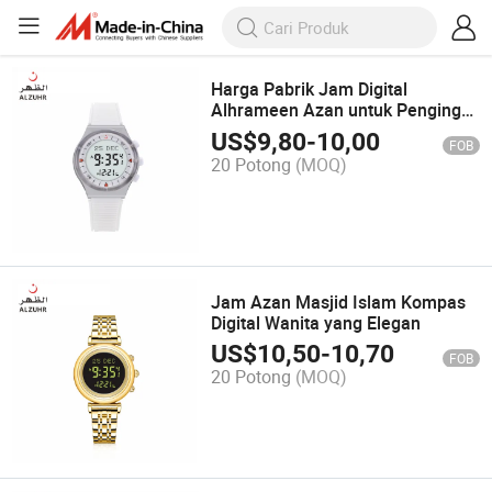
Harga Pabrik Jam Digital
Alhrameen Azan untuk Pengingat
Sholat
US$
9,80
-
10,00
FOB
20 Potong
(MOQ)
Jam Azan Masjid Islam Kompas
Digital Wanita yang Elegan
US$
10,50
-
10,70
FOB
20 Potong
(MOQ)