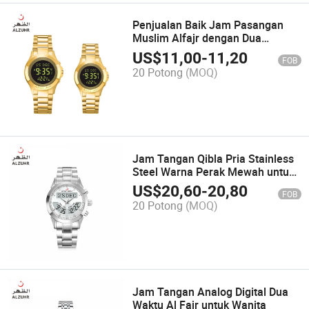
Penjualan Baik Jam Pasangan
Muslim Alfajr dengan Dua
Bahasa
US$
11,00
-
11,20
FOB
20 Potong
(MOQ)
Jam Tangan Qibla Pria Stainless
Steel Warna Perak Mewah untuk
Pria Harga Grosir
US$
20,60
-
20,80
FOB
20 Potong
(MOQ)
Jam Tangan Analog Digital Dua
Waktu Al Fajr untuk Wanita