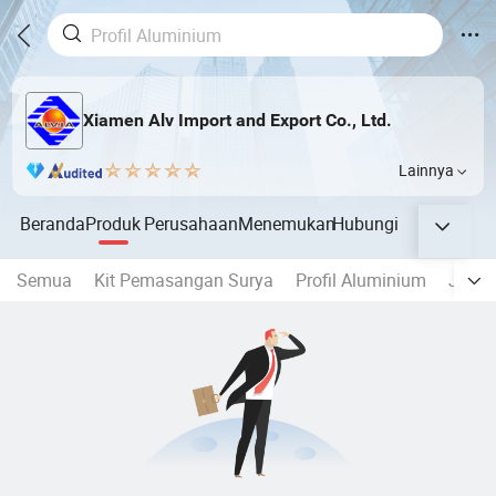
Xiamen Alv Import and Export Co., Ltd.
Lainnya
Beranda
Produk
Perusahaan
Menemukan
Hubungi
Semua
Kit Pemasangan Surya
Profil Aluminium
Jende