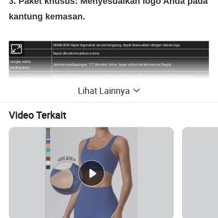
3. Paket khusus: Menyesuaikan logo Anda pada
kantung kemasan.
Desain
OEM&ODM dapat digunakan secara langsung, dapat disesuaikan dengan desain,logo
Warna
Dapat dikustomisasikan warna
Jangka waktu
Jaminan perdagangan, T/T, Western Union, bayar online melalui escrow,Paypal
pembayaran
Sekitar 3-7 hari (kita juga dapat menerima perintah-perintah yang cepat jika anda memerlukan
Waktu pembuatan
urgentacl
Lihat Lainnya
Detail Pengemasan
Pengemasan standar pabrik atau kemasan khusus, lalu karton keras luar
Kapasitas Produksi
10000 potong per bulan
MOQ
5 bagian per desain, urutan campuran OK, lebih banyak yang Anda pesan, lebih murah
Video Terkait
1.
Kain tahan Napas tanpa lihat dan tandu. Kain yang dapat
Memusik memberikan cakupan menyeluruh.
2.
Tinggi,lembut, tanpa tali pinggang gali, tahan kontrol.
Pengalaman berjalan mulus sepanjang waktu.
3.
Putar perlengkapan Anda ke dalam keluar saat mencuci;
cuci secara terpisah.
Air kering atau turun, kering.
4.
Sempurna untuk
yoga/olahraga/kebugaran/berlari/Latihan/perjalanan, segala