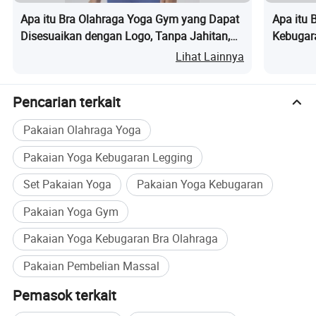
jenis olahraga, atau penggunaan sehari-hari.
Apa itu Bra Olahraga Yoga Gym yang Dapat
Apa itu 
Disesuaikan dengan Logo, Tanpa Jahitan,
Kebugar
Bernapas, dan Cocok untuk Berlari
Berlapis
Lihat Lainnya
Pencarian terkait
Pakaian Olahraga Yoga
Pakaian Yoga Kebugaran Legging
Set Pakaian Yoga
Pakaian Yoga Kebugaran
Pakaian Yoga Gym
Pakaian Yoga Kebugaran Bra Olahraga
Pakaian Pembelian Massal
Pemasok terkait