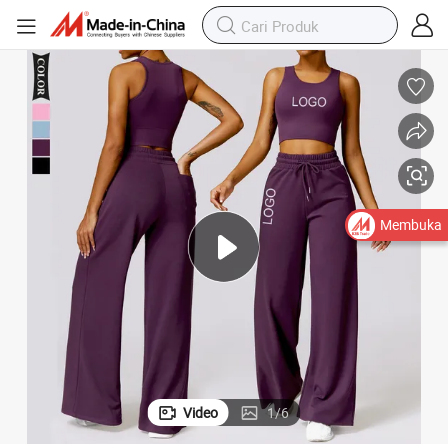
Membuka
Video
1
/
6