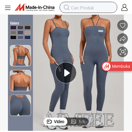
Membuka
Video
1
/
6