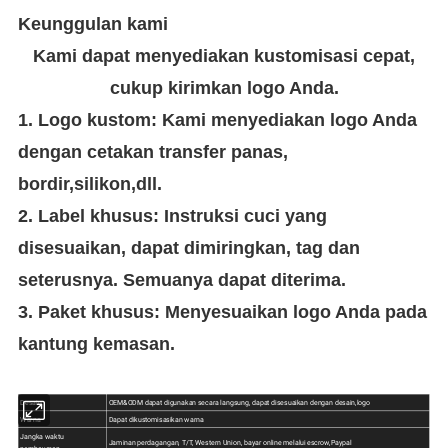
Keunggulan kami
Kami dapat menyediakan kustomisasi cepat,
cukup kirimkan logo Anda.
1. Logo kustom: Kami menyediakan logo Anda
dengan cetakan transfer panas,
bordir,silikon,dll.
2. Label khusus: Instruksi cuci yang
disesuaikan, dapat dimiringkan, tag dan
seterusnya. Semuanya dapat diterima.
3. Paket khusus: Menyesuaikan logo Anda pada
kantung kemasan.
Desain
OEM&ODM dapat digunakan secara langsung, dapat disesuaikan dengan desain,logo
Warna
Dapat dikustomisasikan warna
Jangka waktu
Jaminan perdagangan, T/T, Western Union, bayar online melalui escrow,Paypal