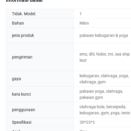
Tidak. Model.
1
Bahan
Nilon
jenis produk
pakaian kebugaran & yoga
ems, dhl, fedex, tnt, sea ship
pengiriman
laut
kebugaran, olahraga, yoga,
gaya
olahraga, gym
pakaian yoga, olahraga,
kata kunci
pakaian gym
olahraga bola, bersepeda,
penggunaan
kebugaran, gym, yoga, tenis
Spesifikasi
30*25*3