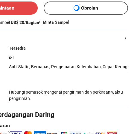
mintaan
Obrolan
sampel
!
Minta Sampel
US$ 20/Bagian
Tersedia
s-l
Anti-Static, Bernapas, Pengeluaran Kelembaban, Cepat Kering
Hubungi pemasok mengenai pengiriman dan perkiraan waktu
pengiriman.
erdagangan Daring
aran