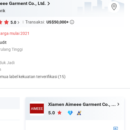
ee Garment Co., Ltd.
rik
Transaksi:
US$50,000+
5.0

arga mulai 2021
udit
rulang Tinggi
duk Jadi
h
mua label kekuatan terverifikasi (15)
Xiamen Aimeee Garment Co., Ltd.
5.0