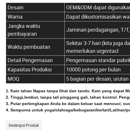
Desain
OEM&ODM dapat digunakan s
Warna
Dapat dikustomisasikan w
Jangka waktu
Jaminan perdagangan, T/T, 
pembayaran
Sekitar 3-7 hari (kita juga
Waktu pembuatan
memerlukan urgentacl
Detail Pengemasan
Pengemasan standar pabrik 
Kapasitas Produksi
10000 potong per bulan
MOQ
5 bagian per desain, uruta
1.
Kain tahan Napas tanpa lihat dan tandu. Kain yang dapat
2.
Tinggi,lembut, tanpa tali pinggang gali, tahan kontrol.
Penga
3.
Putar perlengkapan Anda ke dalam keluar saat mencuci;
cuc
4.
Sempurna untuk yoga/olahraga/kebugaran/berlari/Latihan/per
Deskripsi Produk