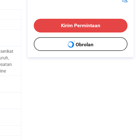
Kirim Permintaan
Obrolan
serikat
uruh,
esatan
line