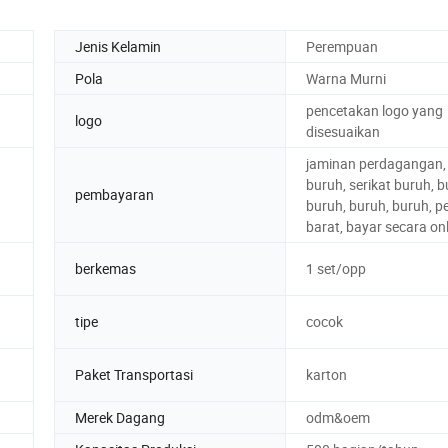
Jenis Kelamin
Perempuan
Pola
Warna Murni
pencetakan logo yang
logo
disesuaikan
jaminan perdagangan, 
buruh, serikat buruh, b
pembayaran
buruh, buruh, buruh, p
barat, bayar secara on
berkemas
1 set/opp
tipe
cocok
Paket Transportasi
karton
Merek Dagang
odm&oem