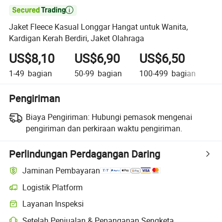

Jaket Fleece Kasual Longgar Hangat untuk Wanita,
Kardigan Kerah Berdiri, Jaket Olahraga
US$8,10
US$6,90
US$6,50
U
1-49
bagian
50-99
bagian
100-499
bagian
50
Pengiriman
Biaya Pengiriman:
Hubungi pemasok mengenai
pengiriman dan perkiraan waktu pengiriman.
Perlindungan Perdagangan Daring
Jaminan Pembayaran
Logistik Platform
Layanan Inspeksi
Setelah Penjualan & Penanganan Sengketa