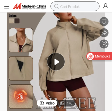
Membuka
Video
1
/
6