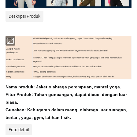
Deskripsi Produk
Desain
OEM&ODM dapat digunakan secara langsung, dapat disesuaikan dengan desain,logo
Warna
Dapat dikustomisasikan warna
Jangka waktu
Jaminan perdagangan, T/T, Western Union, bayar online melalui escrow,Paypal
pembayaran
Sekitar 3-7 hari (kita juga dapat menerima perintah-perintah yang cepat jika anda memerlukan
Waktu pembuatan
urgentacl
Detail Pengemasan
Pengemasan standar pabrik atau kemasan khusus, lalu karton keras luar
Kapasitas Produksi
10000 potong per bulan
MOQ
5 bagian per desain, urutan campuran OK, lebih banyak yang Anda pesan, lebih murah
Nama produk: Jaket olahraga perempuan, mantel yoga.
Fitur Produk: Tahan guncangan, dapat dicuci dengan luar
biasa.
Gunakan: Kebugaran dalam ruang, olahraga luar ruangan,
berlari, yoga, gym, latihan fisik.
Foto detail