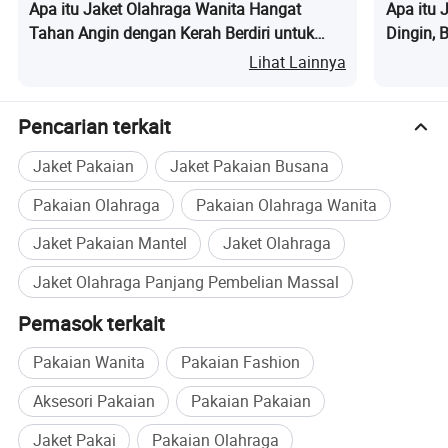
Apa itu Jaket Olahraga Wanita Hangat
Apa itu 
Tahan Angin dengan Kerah Berdiri untuk
Dingin, 
Yoga dan Lari
UV/Perli
Lihat Lainnya
Wanita O
Pencarian terkait
Jaket Pakaian
Jaket Pakaian Busana
Pakaian Olahraga
Pakaian Olahraga Wanita
Jaket Pakaian Mantel
Jaket Olahraga
Jaket Olahraga Panjang Pembelian Massal
Pemasok terkait
Pakaian Wanita
Pakaian Fashion
Aksesori Pakaian
Pakaian Pakaian
Jaket Pakai
Pakaian Olahraga