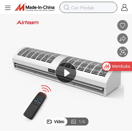
Membuka
Video
1
/
6