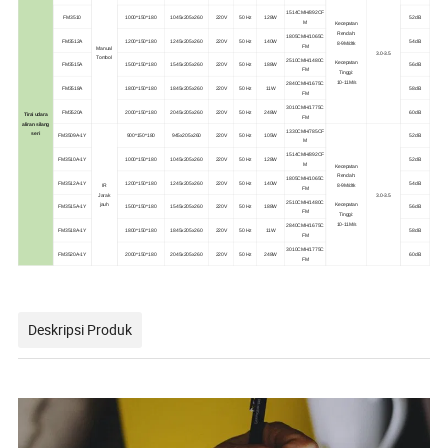
1514CMH/892CF
FM3510
1000*150*180
1045x205x260
220V
50 Hz
128W
52dB
M
Kecepatan
Rendah:
1805CMH/1065C
FM3512A
1200*150*180
1245x205x260
220V
50 Hz
140W
54dB
8-9M/dtk
FM
Manual
3.0-3.5
Tombol
2510CMH/1480C
Kecepatan
FM3515A
1500*150*180
1545x205x260
220V
50 Hz
188W
56dB
FM
Tinggi:
10-11M/s
2840CMH/1675C
FM3518A
1800*150*180
1845x205x260
220V
50 Hz
11W
58dB
FM
3010CMH/1775C
FM3520A
2000*150*180
2045x205x260
220V
50 Hz
248W
60dB
Tirai udara
FM
aliran silang
1330CMH/785CF
seri
FM3509A-1Y
900*150*180
945x205x260
220V
50 Hz
105W
52dB
M
1514CMH/892CF
FM3510A-1Y
1000*150*180
1045x205x260
220V
50 Hz
128W
52dB
M
Kecepatan
Rendah:
1805CMH/1065C
FM3512A-1Y
1200*150*180
1245x205x260
220V
50 Hz
140W
54dB
IR
8-9M/dtk
FM
Jarak
3.0-3.5
2510CMH/1480C
jauh
Kecepatan
FM3515A-1Y
1500*150*180
1545x205x260
220V
50 Hz
188W
56dB
FM
Tinggi:
10-11M/s
2840CMH/1675C
FM3518A-1Y
1800*150*180
1845x205x260
220V
50 Hz
11W
58dB
FM
3010CMH/1775C
FM3520A-1Y
2000*150*180
2045x205x260
220V
50 Hz
248W
60dB
FM
Deskripsi Produk