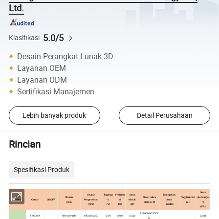
Ltd.
5.0/5
Klasifikasi
Desain Perangkat Lunak 3D
Layanan OEM
Layanan ODM
Sertifikasi Manajemen
Lebih banyak produk
Detail Perusahaan
Rincian
Spesifikasi Produk
Noise
Ukuran
Teganga
Frekuen
Daya
Kecepatan
Ukuran
Aliran udara
Tinggi instasi
(kebisinga
Produk
Contoh
ON/OFF
Pengemasan
n
si
Masuk
Anda
(mm)
CMH-CFM
(m)
n)
(mm)
(V)
(Hz)
(W)
(m/dtk)
(DB)
1330CMH/785CF
FM3509A
900*150*180
945x205x260
220V
50 Hz
105W
52dB
M