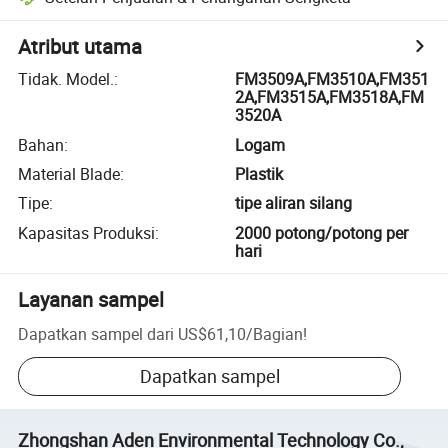
Atribut utama
Tidak. Model.
:
FM3509A,FM3510A,FM351
2A,FM3515A,FM3518A,FM
3520A
Bahan
:
Logam
Material Blade
:
Plastik
Tipe
:
tipe aliran silang
Kapasitas Produksi
:
2000 potong/potong per
hari
Layanan sampel
Dapatkan sampel dari
US$61,10
/
Bagian
!
Dapatkan sampel
Zhongshan Aden Environmental Technology Co.,