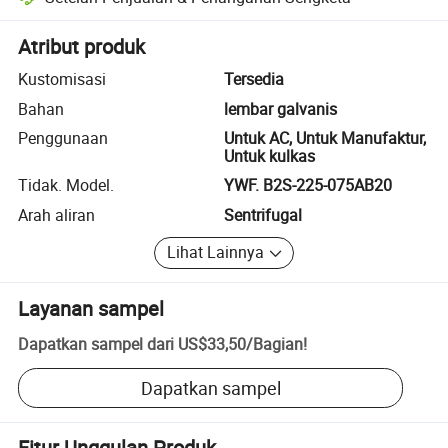
Penyelesaian sengketa yang dibantu platform, termasuk pengembalia
Atribut produk
Kustomisasi
Tersedia
Bahan
lembar galvanis
Penggunaan
Untuk AC, Untuk Manufaktur,
Untuk kulkas
Tidak. Model.
YWF. B2S-225-075AB20
Arah aliran
Sentrifugal
Lihat Lainnya
Layanan sampel
Dapatkan sampel dari
US$33,50
/
Bagian
!
Dapatkan sampel
Fitur Unggulan Produk