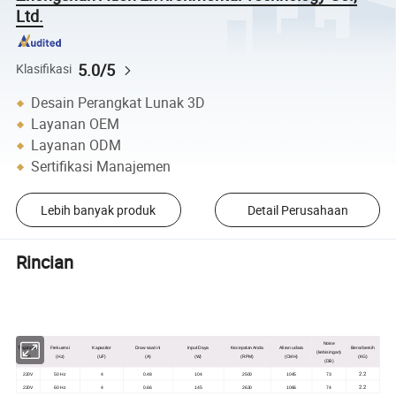
Ltd.
5.0/5
Klasifikasi
Desain Perangkat Lunak 3D
Layanan OEM
Layanan ODM
Sertifikasi Manajemen
Lebih banyak produk
Detail Perusahaan
Rincian
Noise
Tegangan
Frekuensi
Kapasitor
Draw saat ini
Input Daya
Kecepatan Anda
Aliran udara
Berat bersih
(kebisingan)
(V)
(Hz)
(UF)
(A)
(W)
(RPM)
(CMH)
(KG)
(DB)
2.2
220V
50 Hz
4
0.48
104
2500
1045
73
2.2
220V
60 Hz
4
0.66
145
2630
1066
74