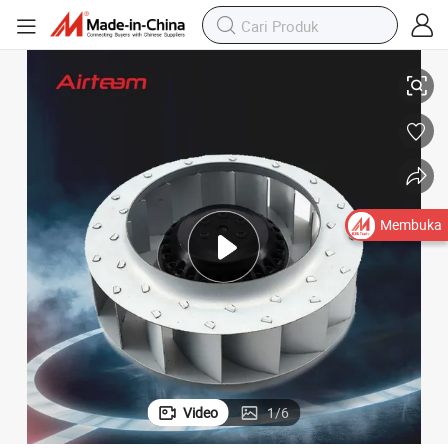
ung Mundur
Kipas Motor Portabel Aden Diameter 225mm Kipas Sentifugal Melengk
Membuka
Video
1
/
6