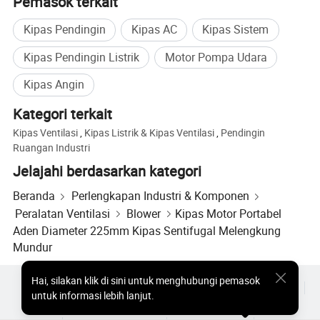
Pemasok terkait
Kipas Pendingin
Kipas AC
Kipas Sistem
Kipas Pendingin Listrik
Motor Pompa Udara
Kipas Angin
Kategori terkait
Kipas Ventilasi
,
Kipas Listrik & Kipas Ventilasi
,
Pendingin
Ruangan Industri
Jelajahi berdasarkan kategori
Beranda
Perlengkapan Industri & Komponen
Peralatan Ventilasi
Blower
Kipas Motor Portabel
Aden Diameter 225mm Kipas Sentifugal Melengkung
Mundur
Hai
,
silakan klik di sini untuk menghubungi pemasok
Produk Populer
Harga Produk Panas
Produk Panas Grosir
untuk informasi lebih lanjut.
Pembeli bintang
Situs PC
Wawasan