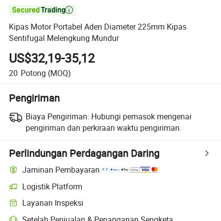

Kipas Motor Portabel Aden Diameter 225mm Kipas
Sentifugal Melengkung Mundur
US$32,19-35,12
20
Potong
(MOQ)
Pengiriman
Biaya Pengiriman:
Hubungi pemasok mengenai
pengiriman dan perkiraan waktu pengiriman.
Perlindungan Perdagangan Daring
Jaminan Pembayaran
Logistik Platform
Pelacakan pengiriman yang lebih jelas dengan logistik yang didukung
Layanan Inspeksi
Pemeriksaan pra-pengiriman opsional untuk pemeriksaan kualitas da
Setelah Penjualan & Penanganan Sengketa