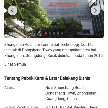
Zhongshan Aden Environmental Technology Co., Ltd.,
terletak di Dongsheng Town yang merupakan area inti
Zhongshan, Guangdong. Sejak didirikan pada tahun 2015,
kami telah memfokuskan pada penelitian,
Lihat Semua
pengembangan, produksi, penjualan dan pelayanan E R V
/ H R V, tirai udara, kipas ventilasi, dan sistem pemurnian
udara.
Tentang Pabrik Kami & Latar Belakang Bisnis
Aden memperhatikan pentingnya menyerap dan
Alamat
No.5 Shunchang Road,
memperkenalkan teknologi canggih, ada bengkel kerja
Dongsheng Town, Zhongshan,
profesional untuk perakitan.
Guangdong, China
Kami telah memperoleh mesin cetakan dan peralatan
Syarat Pembayaran
LC, T/T., PayPal, Western Union,