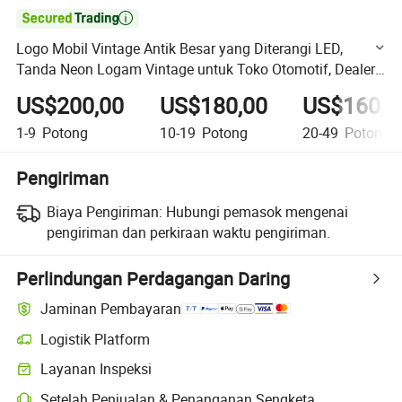

Logo Mobil Vintage Antik Besar yang Diterangi LED,
Tanda Neon Logam Vintage untuk Toko Otomotif, Dealer
Mobil, Iklan Luar Ruangan, Tanda Bisnis Listrik
US$200,00
US$180,00
US$160,0
1-9
Potong
10-19
Potong
20-49
Potong
Pengiriman
Biaya Pengiriman:
Hubungi pemasok mengenai
pengiriman dan perkiraan waktu pengiriman.
Perlindungan Perdagangan Daring
Jaminan Pembayaran
Logistik Platform
Pelacakan pengiriman yang lebih jelas dengan logistik yang didukung
Layanan Inspeksi
Pemeriksaan pra-pengiriman opsional untuk pemeriksaan kualitas da
Setelah Penjualan & Penanganan Sengketa