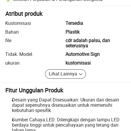
Penyelesaian sengketa yang dibantu platform, termasuk pengembalia
Atribut produk
Kustomisasi
Tersedia
Bahan
Plastik
file
cdr adalah palsu, dan
seterusnya
Tidak. Model.
Automotive Sign
ukuran
kustomisasi
Lihat Lainnya
Fitur Unggulan Produk
Desain yang Dapat Disesuaikan: Ukuran dan desain
dapat sepenuhnya disesuaikan untuk memenuhi
kebutuhan spesifik.
Sumber Cahaya LED: Dilengkapi dengan lampu LED
berdaya tinggi untuk pencahayaan yang terang dan
tahan lama.