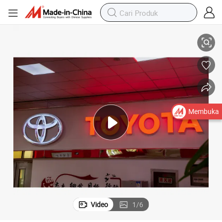
ntage untuk Toko Otomotif, Dealer Mobil, Iklan Luar Ruangan, Tanda Bisn
Logo Mobil Vintage Antik Besar yang Diterangi LED, Tanda Neon Logam Vi
Membuka
Video
1
/
6