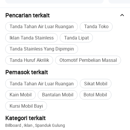
Selamat datang di menyerukan negosiasi!
Pencarian terkait
Tanda Tahan Air Luar Ruangan
Tanda Toko
Iklan Tanda Stainless
Tanda Lipat
Tanda Stainless Yang Dipimpin
Tanda Huruf Akrilik
Otomotif Pembelian Massal
Pemasok terkait
Tanda Tahan Air Luar Ruangan
Sikat Mobil
Goodbong
adalah produsen logo otomatis terbesar dan paling
profesional di dunia. Selama 15 tahun terakhir, perusahaan telah
Kain Mobil
Bantalan Mobil
Botol Mobil
menerapkan perusahaan kami dalam hal inovasi teknologi dan
Kursi Mobil Bayi
pembuatan
vakum dalam plastik, sebuah lapisan vakum
yang
semakin maju di saat-saat ini. Di antara jumlah pelanggan yang
Kategori terkait
dilayani, terdapat lebih dari 100 perusahaan di 500 top dunia.
Billboard
,
Iklan
,
Spanduk Gulung
Produk-produk tersebut telah menemukan pasar yang baik di lebih