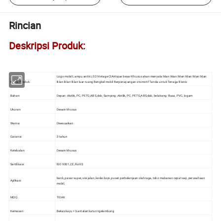
Rincian
Deskripsi Produk:
Logo mobil Lampu antik LED Vintage ClAntique besar Khusus akan menyala Iklan Iklan Iklan Iklan Iklan Iklan
Nama Produk:
Iklan Iklan Iklan luar ruang Bengkel mobil Berpenayangan otomotif Tanda untuk Tenaga Bisnis
Bahan:
Depan: Akrilik, PC, PETG,ABS,dsb; Samping: Akrilik, PC, PETG,ABS,dsb, belakang: Busa, PVC, logam
Ukuran:
Desain khusus
Warna:
Disesuaikan
Garansi:
3 tahun
Ketebalan:
Desain khusus
Sertifikasi:
ISO 9001,CE, RoHS
bank, pasar super, sisi jalan, kedai kopi, pusat perbelanjaan olahraga, toko makanan cepat saji, perusahaan
Aplikasi:
mobil,
MOQ
TIDAK
Kemasan:
Bekas kayu + bantalan katun+gelembung