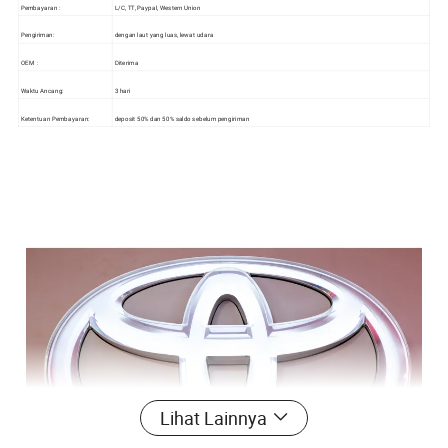
Pembayaran :
L/C, TT, Paypal, Western Union
Pengiriman:
dengan laut yang luas, lewat udara
OEM :
Diterima
Waktu Ancang:
3 hari
Ketentuan Pembayaran:
deposit 50% dan 50% saldo sebelum pengiriman
Lihat Lainnya