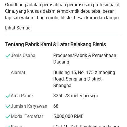
Goodbong adalah perusahaan pemrosesan profesional di
Cina, yang khusus dalam termokmtik debu tebal besar,
lapisan vakum. Logo mobil blister besar kami dan lampu
box besar kami adalah teknik mesin blister yang unik di
Lihat Semua
dunia. Sejak kemampuan perusahaan, kami telah
mengahbasbahkan inovasi teknologi dan pembuatan
secara elektro-plat plastik dan listrik, semakin lama
Tentang Pabrik Kami & Latar Belakang Bisnis
semakin basi dan menghasilkan masa-masa yang segar,
Jenis Usaha
Produsen/Pabrik & Perusahaan
semakin meningkat dalam melayani pelanggan, ada
Dagang
sekitar 20 perusahaan dalam 500 besar di dunia, Ratusan
perusahaan ternama di dunia, produk ini memperoleh
Alamat
Building 15, No. 175 Ximaojing
penjualan yang baik di lebih dari 20 negara di Australia,
Road, Songjiang District,
Amerika Utara, Timur Tengah, Afrika, Jerman, Prancis, U.
Shanghai
K, Turki, Jepang, , Decoration
Area Pabrik
3260.73 meter persegi
Co., Ltd. Yang didirikan pada tanggal 2001 Agustus,
Jumlah Karyawan
68
adalah salah satu papan iklan yang paling profesional,
kuat, dan perusahaan periklanan luar ruangan di. Kami
Modal Terdaftar
5,000,000 RMB
berkomitmen menyediakan produk papan iklan
berkualitas tinggi bagi pelanggan kami dari seluruh dunia.
Syarat
LC, T/T., D/P, Pembayaran dalam