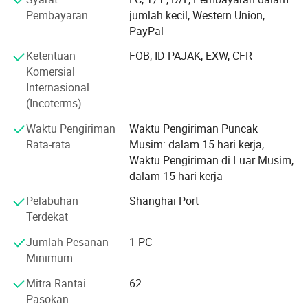
Bobang Signage telah beriklan selama lebih dari 23
Pembayaran
jumlah kecil, Western Union,
tahun. Pabrik kami meliputi wilayah seluas lebih dari
PayPal
12000 meter persegi dan kami memiliki anggota staf
Ketentuan
FOB, ID PAJAK, EXW, CFR
yang baru.
Komersial
Internasional
Sejak didirikan pada tahun 2001, perusahaan ini telah
(Incoterms)
mengembangkan bisnisnya ke hampir 60 negara dan
kawasan di seluruh dunia, melayani lebih dari seribu
Waktu Pengiriman
Waktu Pengiriman Puncak
perusahaan,
Rata-rata
Musim: dalam 15 hari kerja,
Waktu Pengiriman di Luar Musim,
mencakup industri-industri seperti mobil, energi,
dalam 15 hari kerja
perdagangan, barang-barang konsumen yang bergerak
cepat, katering, keuangan, barang mewah, dll. Lapisan
Pelabuhan
Shanghai Port
vakum perusahaan,
Terdekat
perlengkapan dan teknologi berbahan plastik canggih dan
Jumlah Pesanan
1 PC
pengisapan berukuran besar, kualitas personel
Minimum
profesional, dapat memproduksi ulang elemen desain
Mitra Rantai
62
logo merek dalam berbagai industri.
Pasokan