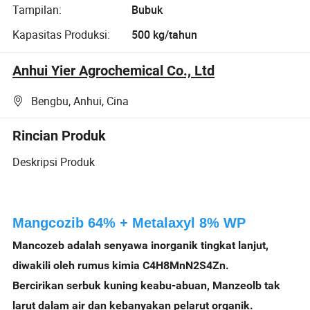
Tampilan:
Bubuk
Kapasitas Produksi:
500 kg/tahun
Anhui Yier Agrochemical Co., Ltd
Bengbu, Anhui, Cina
Rincian Produk
Deskripsi Produk
Mangcozib 64% + Metalaxyl 8% WP
Mancozeb adalah senyawa inorganik tingkat lanjut,
diwakili oleh rumus kimia C4H8MnN2S4Zn.
Bercirikan serbuk kuning keabu-abuan, Manzeolb tak
larut dalam air dan kebanyakan pelarut organik.