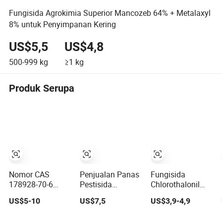
Fungisida Agrokimia Superior Mancozeb 64% + Metalaxyl
8% untuk Penyimpanan Kering
US$5,5
US$4,8
500-999
kg
≥1
kg
Produk Serupa
Nomor CAS
Penjualan Panas
Fungisida
178928-70-6
Pestisida
Chlorothalonil
Fungisida
Fungisida
95% TC 85% WG
US$5-10
US$7,5
US$3,9-4,9
Sistemik
Chinosol 50%SL
720gl SC
Prothioconazole