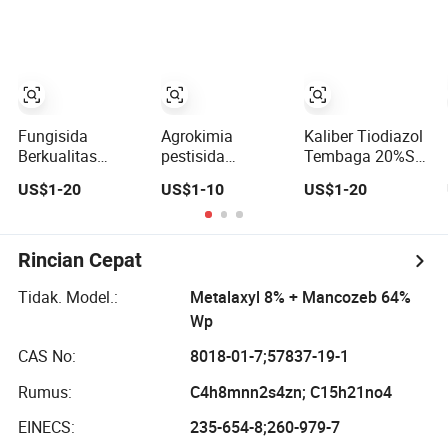
250g/L Ec
Fungisida
Agrokimia
Kaliber Tiodiazol
Berkualitas
pestisida
Tembaga 20%SC
Tinggi Mancozeb
fungisida
Tembaga Organik
US$1-20
US$1-10
US$1-20
85% Bubuk
Mancozeb 80%
Agrokimia
Pestisida dengan
Wp
Bakterisida
Harga Terbaik
Fungisida
Produksi
Rincian Cepat
Eksklusif
Tidak. Model.:
Metalaxyl 8% + Mancozeb 64%
Wp
CAS No:
8018-01-7;57837-19-1
Rumus:
C4h8mnn2s4zn; C15h21no4
EINECS:
235-654-8;260-979-7