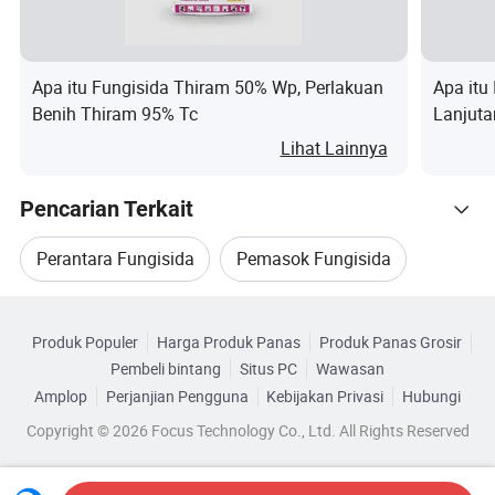
Target dan dosis
Apa itu Fungisida Thiram 50% Wp, Perlakuan
Apa itu
Benih Thiram 95% Tc
Lanjuta
Kerat
Penyakit
Dosis
Menggunakan
Penggu
Lihat Lainnya
Lakukan
Pencarian Terkait
penyemprotan
Penyelundup
10-12-
untuk
Perantara Fungisida
Pemasok Fungisida
an palsu, Titik
80g
Nasi
mencegah
Kategori Terkait
cokelat,stem
semprot
Fungisida Cair
Fungisida Tebuconazole
terjadinya
kuning, Blast.
drum 50
Produk Populer
Harga Produk Panas
Produk Panas Grosir
Telusuri menurut Kategori
penyakit atau
Pembeli bintang
Situs PC
Wawasan
Fungisida Pelindung
Metalaksil
penyakit.
Amplop
Perjanjian Pengguna
Kebijakan Privasi
Hubungi
Copyright © 2026 Focus Technology Co., Ltd. All Rights Reserved
Semprotkan
pada daun atau