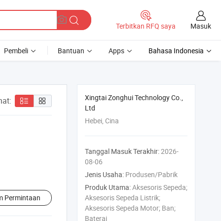
Masuk
Terbitkan RFQ saya
Pembeli
Bantuan
Apps
Bahasa Indonesia
Xingtai Zonghui Technology Co.,
hat:
Ltd
Hebei, Cina
Tanggal Masuk Terakhir:
2026-
08-06
Jenis Usaha:
Produsen/Pabrik
Produk Utama:
Aksesoris Sepeda;
im Permintaan
Aksesoris Sepeda Listrik;
Aksesoris Sepeda Motor; Ban;
Baterai