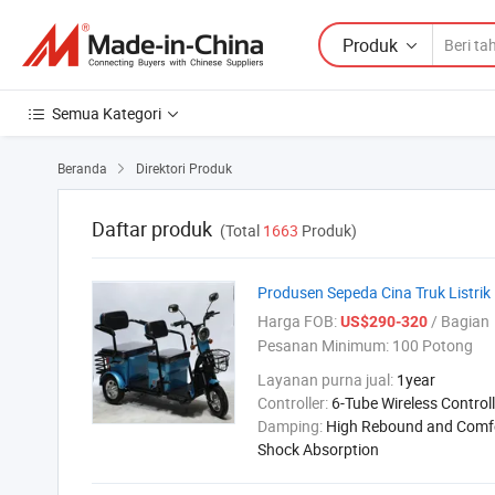
Produk
Semua Kategori
Beranda
Direktori Produk

Daftar produk
(Total
1663
Produk)
Produsen Sepeda Cina Truk Listrik 
Harga FOB:
/ Bagian
US$290-320
Pesanan Minimum:
100 Potong
Layanan purna jual:
1year
Controller:
6-Tube Wireless Controll
Damping:
High Rebound and Comf
Shock Absorption