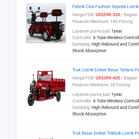
Pabrik Cina Fashion Sepeda Listri
Harga FOB:
/ Bagian
US$290-320
Pesanan Minimum:
100 Potong
Layanan purna jual:
1year
Controller:
6-Tube Wireless Controll
Damping:
High Rebound and Comf
Shock Absorption
Truk Listrik Ember Besar Terlaris P
Harga FOB:
/ Bagian
US$399-420
Pesanan Minimum:
20 Potong
Layanan purna jual:
1year
Controller:
6-Tube Wireless Controll
Damping:
High Rebound and Comf
Shock Absorption
Truk Besar Ember Triklisik Listrik P