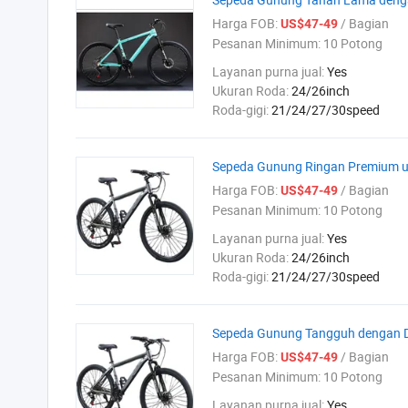
Harga FOB:
/ Bagian
US$47-49
Pesanan Minimum:
10 Potong
Layanan purna jual:
Yes
Ukuran Roda:
24/26inch
Roda-gigi:
21/24/27/30speed
Sepeda Gunung Ringan Premium u
Harga FOB:
/ Bagian
US$47-49
Pesanan Minimum:
10 Potong
Layanan purna jual:
Yes
Ukuran Roda:
24/26inch
Roda-gigi:
21/24/27/30speed
Sepeda Gunung Tangguh dengan D
Harga FOB:
/ Bagian
US$47-49
Pesanan Minimum:
10 Potong
Layanan purna jual:
Yes