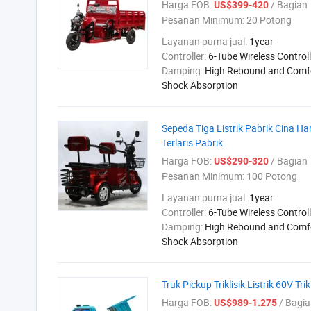
Harga FOB:
/ Bagian
US$399-420
Pesanan Minimum:
20 Potong
Layanan purna jual:
1year
Controller:
6-Tube Wireless Controll
Damping:
High Rebound and Comf
Shock Absorption
Sepeda Tiga Listrik Pabrik Cina 
Terlaris Pabrik
Harga FOB:
/ Bagian
US$290-320
Pesanan Minimum:
100 Potong
Layanan purna jual:
1year
Controller:
6-Tube Wireless Controll
Damping:
High Rebound and Comf
Shock Absorption
Truk Pickup Triklisik Listrik 60V Tr
Harga FOB:
/ Bagia
US$989-1.275