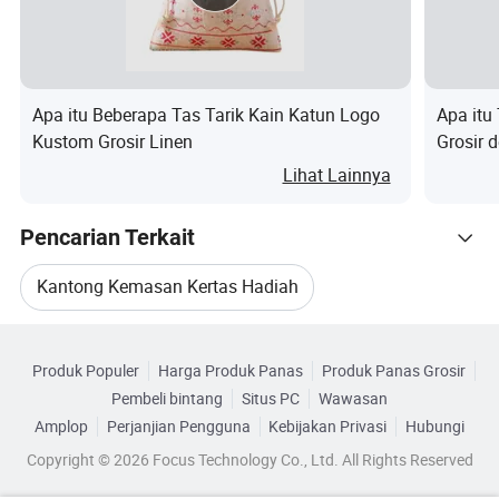
Kerajinan, bulu, pakaian anak-anak,
Gu
Perawatan, supermarket, supermarket, Foto
nak
Bingkai, gelang, gelang, anting-anting, kalung,
an
kaca mata, jam
Apa itu Beberapa Tas Tarik Kain Katun Logo
Apa itu
Kustom Grosir Linen
Grosir 
Gen
untuk G
Unisex,pria,wanita,bocah
Lihat Lainnya
der
FAQ:
Pencarian Terkait
Kantong Kemasan Kertas Hadiah
----
Telusuri menurut Kategori
Tas Kertas Hadiah Kustom
Q1.Apakah Anda perusahaan pabrik atau
Produk Populer
Harga Produk Panas
Produk Panas Grosir
perusahaan dagang?
Pembeli bintang
Situs PC
Wawasan
Tas Kertas Hadiah Kosmetik
Amplop
Perjanjian Pengguna
Kebijakan Privasi
Hubungi
Copyright © 2026 Focus Technology Co., Ltd. All Rights Reserved
Kantong Kertas Hadiah Seni
Kami adalah produsen profesional dengan luas