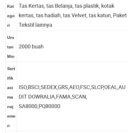
duk
Tas Kertas, tas Belanja, tas plastik, kotak
Kat
kertas, tas hadiah, tas Velvet, tas katun, Paket
ego
Tekstil lainnya
ri
Uru
2000 buah
tan
Min
Sert
ifik
ISO,BSCI,SEDEX,GRS,AEO,FSC,SLCP,OEAL,AU
asi
DIT DOWRALIA,FAMA,SCAN,
ma
SA8000,PQ80000
naj
eme