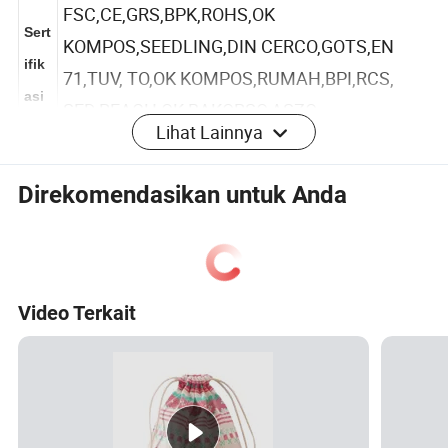
n
FSC,CE,GRS,BPK,ROHS,OK
Sert
KOMPOS,SEEDLING,DIN CERCO,GOTS,EN
ifik
71,TUV, TO,OK KOMPOS,RUMAH,BPI,RCS,
asi
Lihat Lainnya
SED,REACH,OK-BAKORSO,ASZO-
pro
BEBAS,UL,SAI,DIN,USDA,HALAL,ORGANIK EU
duk
Direkomendasikan untuk Anda
SERTIFIKAT, ECOCPERT
Bisa didaur ulang,ramah
lingkungan,Biodegradable,sekali Pakai,buatan
Fitu
sendiri,kelembaban,bukti,Keamanan,Kedap
Video Terkait
r
air, lembut, Portabel,Pembatas,tahan lama,air
Tahan, Anti-pencurian
Pakaian, pakaian dalam, sepatu, sarung kaki,