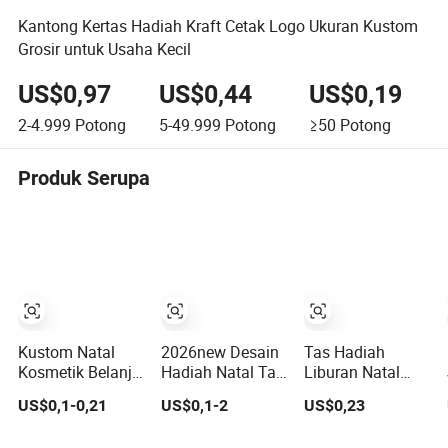
Kantong Kertas Hadiah Kraft Cetak Logo Ukuran Kustom
Grosir untuk Usaha Kecil
US$0,97
US$0,44
US$0,19
2-4.999
Potong
5-49.999
Potong
≥50
Potong
Produk Serupa
Kustom Natal
2026new Desain
Tas Hadiah
Kosmetik Belanja
Hadiah Natal Tas
Liburan Natal
Perhiasan
Kertas Ramah
Ramah
US$0,1-0,21
US$0,1-2
US$0,23
Pernikahan
Lingkungan
Lingkungan
Barang Dalam
dengan Logo
untuk Pemberian