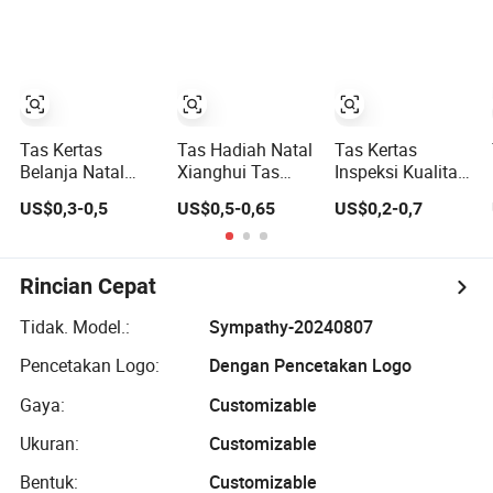
Kemasan Karton
Cetak Kustom
Berkelanjutan
Pegangan Kain
Hitam Matte
Kertas Belanja
untuk Hadiah
Tote Hadiah Kecil
Ulang Tahun
Pita Tertutup
Pengiriman Tas
Pakaian
Tas Kertas
Tas Hadiah Natal
Tas Kertas
Belanja Natal
Xianghui Tas
Inspeksi Kualitas
Kustom
Belanja Kartun
Kustom Tanpa
US$0,3-0,5
US$0,5-0,65
US$0,2-0,7
Berkualitas
Film Non-Woven
Cacat untuk
Tinggi dengan
Ramah
Hadiah Natal Tas
Cetakan Logo
Lingkungan
Tangan untuk
dan Pegangan
Natal Pesanan
Rincian Cepat
Hadiah Ekspor
Global
Tidak. Model.:
Sympathy-20240807
Pencetakan Logo:
Dengan Pencetakan Logo
Gaya:
Customizable
Ukuran:
Customizable
Bentuk:
Customizable