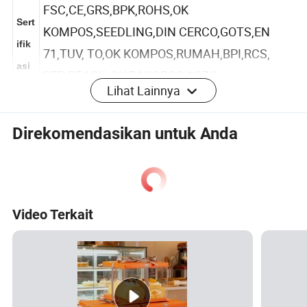
n
FSC,CE,GRS,BPK,ROHS,OK
Sert
KOMPOS,SEEDLING,DIN CERCO,GOTS,EN
ifik
71,TUV, TO,OK KOMPOS,RUMAH,BPI,RCS,
asi
Lihat Lainnya
SED,REACH,OK-BAKORSO,ASZO-
pro
BEBAS,UL,SAI,DIN,USDA,HALAL,ORGANIK EU
duk
Direkomendasikan untuk Anda
SERTIFIKAT, ECOCPERT
Bisa didaur ulang,ramah
lingkungan,Biodegradable,sekali Pakai,buatan
Fitu
sendiri,kelembaban,bukti,Keamanan,Kedap
Video Terkait
r
air, lembut, Portabel,Pembatas,tahan lama,air
Tahan, Anti-pencurian
Pakaian, pakaian dalam, sepatu, sarung kaki,