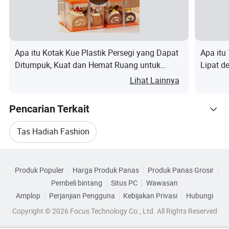
Kerajinan, bulu, pakaian anak-anak,
Gu
Perawatan, supermarket, supermarket, Foto
nak
Bingkai, gelang, gelang, anting-anting, kalung,
an
kaca mata, jam
Apa itu Kotak Kue Plastik Persegi yang Dapat
Apa itu
Ditumpuk, Kuat dan Hemat Ruang untuk
Lipat 
Gen
Penyimpanan Komersial
Unisex,pria,wanita,bocah
Lihat Lainnya
der
FAQ:
Pencarian Terkait
Tas Hadiah Fashion
----
Telusuri menurut Kategori
Kantong Belanja Untuk Hadiah
Q1.Apakah Anda perusahaan pabrik atau
Produk Populer
Harga Produk Panas
Produk Panas Grosir
perusahaan dagang?
Pembeli bintang
Situs PC
Wawasan
Tas Hadiah Fashion Belanja
Amplop
Perjanjian Pengguna
Kebijakan Privasi
Hubungi
Copyright © 2026 Focus Technology Co., Ltd. All Rights Reserved
Tas Hadiah Kosmetik Belanja
Tas Katun Hadiah
Kami adalah produsen profesional dengan luas