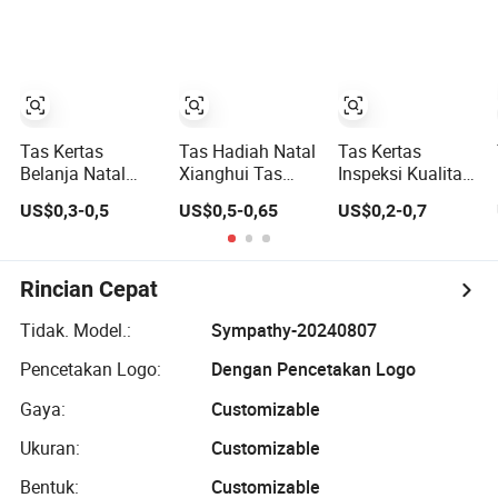
Kemasan Karton
Cetak Kustom
Berkelanjutan
Pegangan Kain
Hitam Matte
Kertas Belanja
untuk Hadiah
Tote Hadiah Kecil
Ulang Tahun
Pita Tertutup
Pengiriman Tas
Pakaian
Tas Kertas
Tas Hadiah Natal
Tas Kertas
Belanja Natal
Xianghui Tas
Inspeksi Kualitas
Kustom
Belanja Kartun
Kustom Tanpa
US$0,3-0,5
US$0,5-0,65
US$0,2-0,7
Berkualitas
Film Non-Woven
Cacat untuk
Tinggi dengan
Ramah
Hadiah Natal Tas
Cetakan Logo
Lingkungan
Tangan untuk
dan Pegangan
Natal Pesanan
Rincian Cepat
Hadiah Ekspor
Global
Tidak. Model.:
Sympathy-20240807
Pencetakan Logo:
Dengan Pencetakan Logo
Gaya:
Customizable
Ukuran:
Customizable
Bentuk:
Customizable