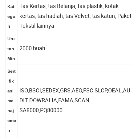
duk
Tas Kertas, tas Belanja, tas plastik, kotak
Kat
kertas, tas hadiah, tas Velvet, tas katun, Paket
ego
Tekstil lainnya
ri
Uru
2000 buah
tan
Min
Sert
ifik
ISO,BSCI,SEDEX,GRS,AEO,FSC,SLCP,OEAL,AU
asi
DIT DOWRALIA,FAMA,SCAN,
ma
SA8000,PQ80000
naj
eme