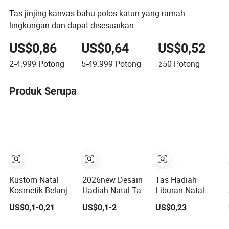
Tas jinjing kanvas bahu polos katun yang ramah
lingkungan dan dapat disesuaikan
US$0,86
US$0,64
US$0,52
2-4.999
Potong
5-49.999
Potong
≥50
Potong
Produk Serupa
Kustom Natal
2026new Desain
Tas Hadiah
Kosmetik Belanja
Hadiah Natal Tas
Liburan Natal
Perhiasan
Kertas Ramah
Ramah
US$0,1-0,21
US$0,1-2
US$0,23
Pernikahan
Lingkungan
Lingkungan
Barang Dalam
dengan Logo
untuk Pemberian