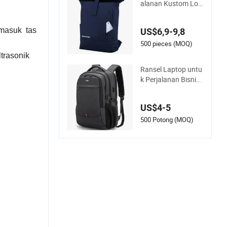
alanan Kustom Log
o Tahan Air RPET R
olltop Anti Pencuria
rmasuk tas
US$6,9-9,8
n Ransel Laptop
500 pieces (MOQ)
trasonik
Ransel Laptop untu
k Perjalanan Bisnis,
Tas Komputer Kam
pus dengan Port Pe
US$4-5
ngisian USB
500 Potong (MOQ)