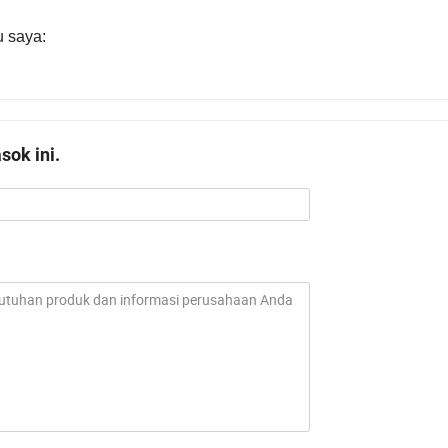
u saya:
ok ini.