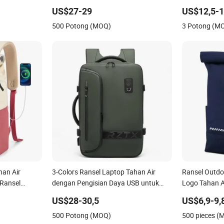
 Tahan Air
Perjalanan Bisnis
Tahan Air un
US$27-29
US$12,5-
500 Potong (MOQ)
3 Potong (M
han Air
3-Colors Ransel Laptop Tahan Air
Ransel Outdo
 Ransel
dengan Pengisian Daya USB untuk
Logo Tahan A
l Perjalanan
Pria
Pencurian Ra
US$28-30,5
US$6,9-9,
500 Potong (MOQ)
500 pieces (