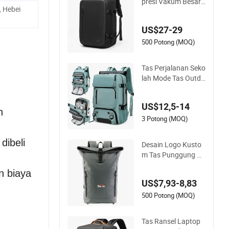
presi Vakum Besar
, Hebei
Multifungsi Kapasit
as Tinggi untuk Perj
US$27-29
alanan Bisnis
500 Potong (MOQ)
Tas Perjalanan Seko
lah Mode Tas Outdo
or Tas Ransel Olahr
aga Hiking Tahan Ai
US$12,5-14
r untuk Laptop
n
3 Potong (MOQ)
ibeli
Desain Logo Kusto
m Tas Punggung Ku
lit Tahan Air Mewah
n biaya
Santai Olahraga Gu
US$7,93-8,83
nung Kebugaran Gy
m Tas Outdoor Trek
500 Potong (MOQ)
king Perkemahan P
erjalanan Mendaki
Tas Ransel Laptop
Anti Pencurian untu