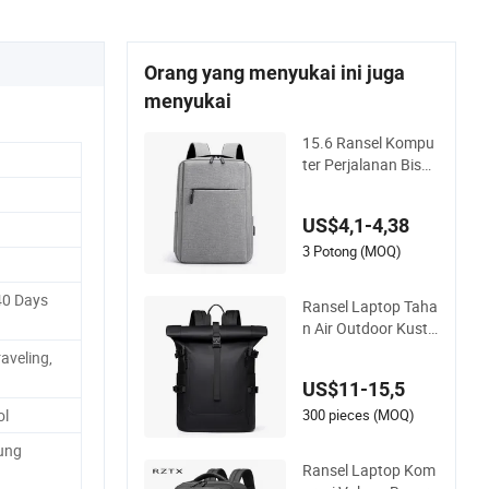
Orang yang menyukai ini juga
menyukai
15.6 Ransel Kompu
ter Perjalanan Bisni
s 15 Inci Notebook
Santai Komuter Tas
US$4,1-4,38
Laptop
3 Potong (MOQ)
40 Days
Ransel Laptop Taha
n Air Outdoor Kusto
m Fashion Kapasita
aveling,
s Besar Ransel Lapt
US$11-15,5
op Perjalanan Taha
n Air Model Gulung
300 pieces (MOQ)
ol
kung
Ransel Laptop Kom