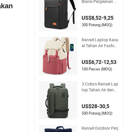
Bisnis Perjalanan Se
k Pria
akan
hari-hari Kasual Ant
i Pencurian dengan
US$8,52-9,25
Pengisian USB dan
Bahan RPET
300 Potong (MOQ)
Ransel Laptop Kasu
al Tahan Air Fashio
nable Tas Sekolah R
ansel Kasual Sehari-
US$6,72-12,53
hari Ransel Perjalan
an
100 Pieces (MOQ)
3-Colors Ransel Lap
top Tahan Air denga
n Pengisian Daya U
SB untuk Pria
US$28-30,5
500 Potong (MOQ)
Ransel Outdoor Perj