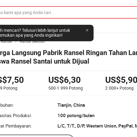
h mencari? Telusuri lebih lanjut untuk
mukan apa yang Anda inginkan!
 Ransel
Ransel Sekolah

rga Langsung Pabrik Ransel Ringan Tahan L
swa Ransel Santai untuk Dijual
S$7,50
US$6,30
US$5,9
99
Potong
500-1.999
Potong
2.000+
Potong
abuhan:
Tianjin, China
sitas Produksi:
100 potong/bulan
rat Pembayaran:
L/C, T/T., D/P, Western Union, PayPal