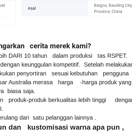
pat
Baigou, Baoding City
Asal
Province, China
ngarkan cerita merek kami?
h DARI 10 tahun dalam produksi tas RSPET.
an keunggulan kompetitif. Setelah melakuka
lakukan penyortiran sesuai kebutuhan pengguna
ar Australia merasa harga -harga produk yang d
ya biasa saja.
n produk-produk berkualitas lebih tinggi denga
I.
lang dari satu pelanggan lainnya .
n dan kustomisasi warna apa pun ,