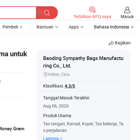
Masuk
Terbitkan RFQ saya
Pembeli
Bantuan
Apps
Bahasa Indonesia
Bagikan
ama untuk
Baoding Sympathy Bags Manufactu
ring Co., Ltd.
Hebei, Cina

0
Klasifikasi:
4.3/5
Tanggal Masuk Terakhir:
Aug 06, 2026
Produk Utama:
Tas tangan, Ransel, Koper, Tas belanja, Ta
, Money Gram
s perjalanan
Lainnya