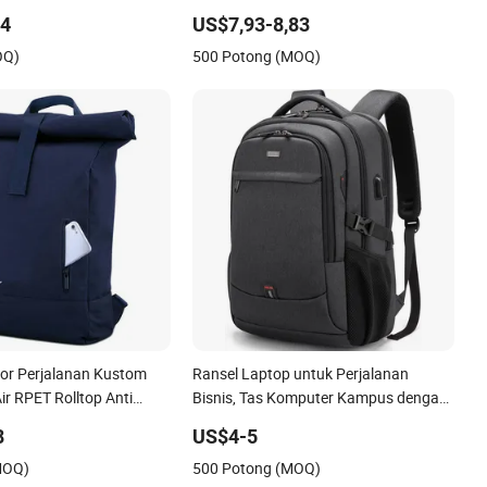
tuk Laptop
Olahraga Gunung Kebugaran Gym Tas
14
US$7,93-8,83
Outdoor Trekking Perkemahan
OQ)
500 Potong (MOQ)
Perjalanan Mendaki Anti Pencurian
untuk Pria
or Perjalanan Kustom
Ransel Laptop untuk Perjalanan
ir RPET Rolltop Anti
Bisnis, Tas Komputer Kampus dengan
nsel Laptop
Port Pengisian USB
8
US$4-5
MOQ)
500 Potong (MOQ)