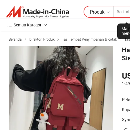
Produk
Semua Kategori
Masi
mene
Beranda
Direktori Produk
Tas, Tempat Penyimpanan & Kotak
Tas



Ha
Si
U
1-4
Pel
Kapa
Sya