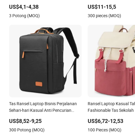
Komuter Tas Laptop
Ransel Laptop Perjalanan
US$4,1-4,38
US$11-15,5
Model Gulung
3 Potong (MOQ)
300 pieces (MOQ)
Tas Ransel Laptop Bisnis Perjalanan
Ransel Laptop Kasual Ta
Sehari-hari Kasual Anti Pencurian
Fashionable Tas Sekolah
dengan Pengisian USB dan Bahan
Kasual Sehari-hari Ranse
US$8,52-9,25
US$6,72-12,53
RPET
300 Potong (MOQ)
100 Pieces (MOQ)