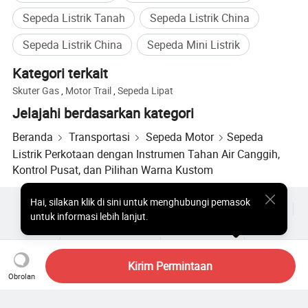
Sepeda Listrik Tanah
Sepeda Listrik China
Sepeda Listrik China
Sepeda Mini Listrik
Kategori terkait
Skuter Gas
,
Motor Trail
,
Sepeda Lipat
Jelajahi berdasarkan kategori
Beranda
Transportasi
Sepeda Motor
Sepeda
Listrik Perkotaan dengan Instrumen Tahan Air Canggih,
Kontrol Pusat, dan Pilihan Warna Kustom
Hai
,
silakan klik di sini untuk menghubungi pemasok
Produk Populer
Harga Produk Panas
Produk Panas Grosir
untuk informasi lebih lanjut.
Pembeli bintang
Situs PC
Wawasan
Amplop
Perjanjian Pengguna
Kebijakan Privasi
Hubungi
Copyright © 2026 Focus Technology Co., Ltd. All Rights Reserved
Kirim Permintaan
Obrolan