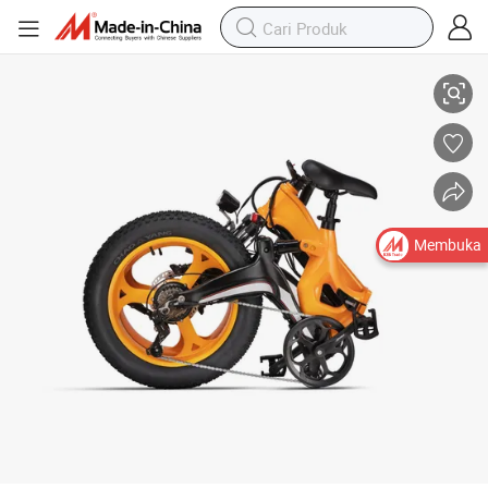
Sepeda Listrik Perkotaan dengan Instrumen Tahan Air Canggih, Kontrol
Membuka