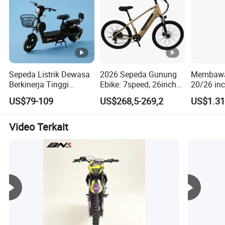
melakukan pengiriman. Tak peduli dengan barang
ekspres, udara, atau laut, kami akan melacak semua
barang, memastikan barang datang tepat waktu dan
dalam kondisi baik.
Sepeda Listrik Dewasa
2026 Sepeda Gunung
Membawa
Berkinerja Tinggi
Ebike: 7speed, 26inch
20/26 inc
Sepeda E-City Efisien
Ban, Konstruksi Tahan
tiga Rod
US$79-109
US$268,5-269,2
US$1.31
Sepeda Listrik Praktis
Lama untuk Perjalanan
Electric 
Sehari-hari & Jarak
CarGO Ai
Jauh
Video Terkait