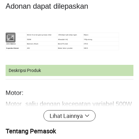
Adonan dapat dilepaskan
20tempat penampungan
85pcs
Motor Arus langsung tanpa sikat
Tipe Motor
500W
40wadah HQ
195potong
Daya Motor
Baterai Lithium
Berat Produk
27KG
Jenis Baterai
Bobot kotor produk
34KG
48V
Kapasitas Baterai
Deskripsi Produk
Motor:
Motor
salju dengan kecepatan variabel 500W
tanpa sikat 500W
Lihat Lainnya
Deraur: SHIMANO 7-kecepatan untuk
Tentang Pemasok
pengalaman berkendara yang lebih baik