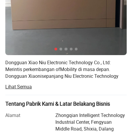
Dongguan Xiao Niu Electronic Technology Co., Ltd:
Merintis perkembangan ofMobility di masa depan.
Dongguan Xiaonisepanjang Niu Electronic Technology
Co., Ltd adalah perusahaan manufaktur profesional dan
Lihat Semua
eksportir dengan, Dongguan Xiaoniuniu Electronic
Technology Co., Ltd dekat dengan Dongguan Port dan
Shenzhen Port apa
Tentang Pabrik Kami & Latar Belakang Bisnis
yang kami lakukan: Di inovasi listrik, kami mendesain dan
Alamat
Zhongqian Intelligent Technology
memproduksi
Industrial Center, Fengyuan
Middle Road, Shixia, Dalang