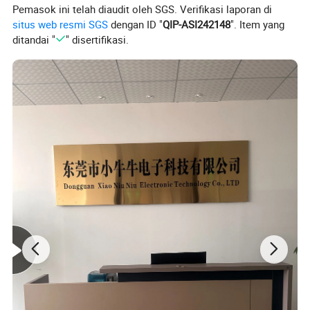
Pemasok ini telah diaudit oleh SGS. Verifikasi laporan di
(Warna yang akan dipesan)
situs web resmi SGS
dengan ID "
QIP-ASI242148
". Item yang
ditandai "
" disertifikasi.