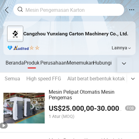
Cangzhou Yunxiang Carton Machinery Co., Ltd.
Lainnya
Beranda
Produk
Perusahaan
Menemukan
Hubungi
Semua
High speed FFG
Alat berat berbentuk kotak
ala
Mesin Pelipat Otomatis Mesin
Pengemas
US$
25.000,00
-
30.000,00
FOB
1 Atur
(MOQ)