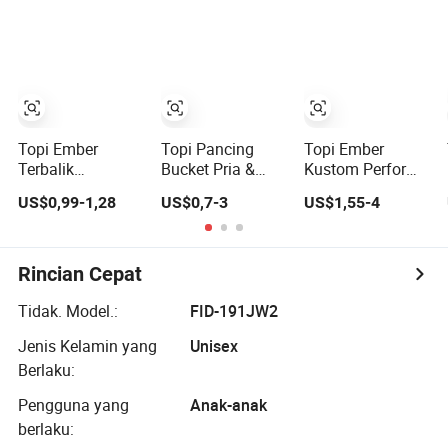
Dilipat
Pelindung Sinar
Matahari
Topi Ember
Topi Pancing
Topi Ember
Terbalik
Bucket Pria &
Kustom Performa
Pancingan Pantai
Wanita
Olahraga dengan
US$0,99-1,28
US$0,7-3
US$1,55-4
Bordir Kustom
Perlindungan
Penyerapan
Warna Solid
Sinar Matahari
Kelembapan
Dewasa
Dua Sisi Kustom
Logo Grosir
Rincian Cepat
Tidak. Model.:
FID-191JW2
Jenis Kelamin yang
Unisex
Berlaku:
Pengguna yang
Anak-anak
berlaku: