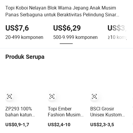
Topi Koboi Nelayan Blok Warna Jepang Anak Musim
Panas Serbaguna untuk Beraktivitas Pelindung Sinar
Matahari
US$7,6
US$6,29
US$3,9
20-499
komponen
500-9.999
komponen
≥10
kompon
Produk Serupa
ZP293 100%
Topi Ember
BSCI Grosir
bahan katun
Fashion Musim
Unisex Kustom
kanvas topi
Panas Wanita
Bordir Katun Topi
US$0,9-1,7
US$2,4-10
US$2,3-3,5
ember
dari Kertas FSC
Pancing Bucket
yang Dapat
Fashion