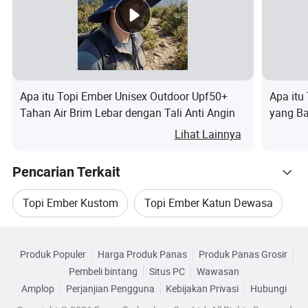
Hubungi kami
1):Apakah Anda dapat mengirim contoh bebas
untuk pemeriksaan kualitas?
Apa itu Topi Ember Unisex Outdoor Upf50+
Apa itu
-Ya. Di banyak kasus, Eagle Timur dapat
Tahan Air Brim Lebar dengan Tali Anti Angin
yang Ba
memberikan sampel secara gratis.
Ruangan
Lihat Lainnya
Merek y
2):bagaimana kualitas kontrol pabrik Anda?
Pencarian Terkait
- sebelum produksi, East Eagle bertemu dengan
seluruh manajemen masyarakat untuk lebih
Topi Ember Kustom
Topi Ember Katun Dewasa
jelasnya.
Telusuri menurut Kategori
- kita memiliki proses QC khusus untuk produksi
Topi Ember Katun Unisex
Topi Ember Bordir
Produk Populer
Harga Produk Panas
Produk Panas Grosir
topi, yang mengatur dan berfokus pada setiap
Pembeli bintang
Situs PC
Wawasan
detail proses produksi.
Rancang Topi Ember
Amplop
Perjanjian Pengguna
Kebijakan Privasi
Hubungi
- semua material akan diperiksa oleh manajemen