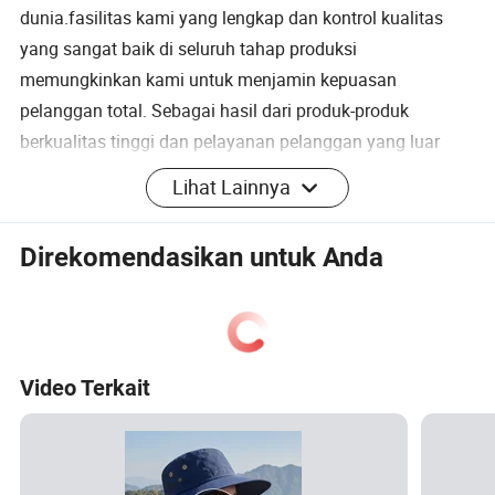
dunia.fasilitas kami yang lengkap dan kontrol kualitas
yang sangat baik di seluruh tahap produksi
memungkinkan kami untuk menjamin kepuasan
pelanggan total. Sebagai hasil dari produk-produk
berkualitas tinggi dan pelayanan pelanggan yang luar
biasa, kami telah memperoleh jaringan penjualan global
Lihat Lainnya
yang mencapai Amerika Eropa, Italia, Kanada dan
seterusnya. Jika Anda tertarik pada produk kami atau
Direkomendasikan untuk Anda
ingin mendiskusikan pesanan khusus, silakan hubungi
kami. Kami berharap dapat membentuk hubungan bisnis
yang sukses dengan klien baru di seluruh dunia dalam
waktu dekat
Video Terkait
Pujian Pelanggan
Manfaat logistik
FAQ