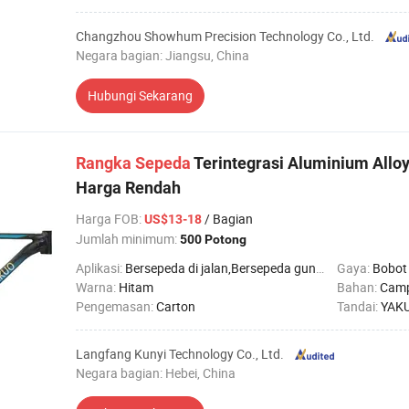
Changzhou Showhum Precision Technology Co., Ltd.
Negara bagian: Jiangsu, China
Hubungi Sekarang
Rangka
Sepeda
Terintegrasi Aluminium Alloy
Harga Rendah
Harga FOB
:
/ Bagian
US$13-18
Jumlah minimum:
500 Potong
Aplikasi:
Bersepeda di jalan,Bersepeda gunung
Gaya:
Bobot
Warna:
Hitam
Bahan:
Camp
Pengemasan:
Carton
Tandai:
YAK
Langfang Kunyi Technology Co., Ltd.
Negara bagian: Hebei, China