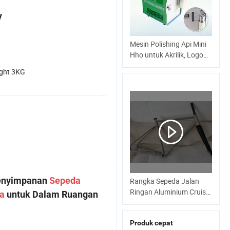
y
Mesin Polishing Api Mini
Hho untuk Akrilik, Logo
LED dan Polishing Kaca
ght 3KG
Organik
 Penyimpanan
Sepeda
Rangka Sepeda Jalan
Ringan Aluminium Cruiser
a
untuk Dalam Ruangan
Pantai 700X45c Sepeda
Jalan Gravel Atb
Produk cepat