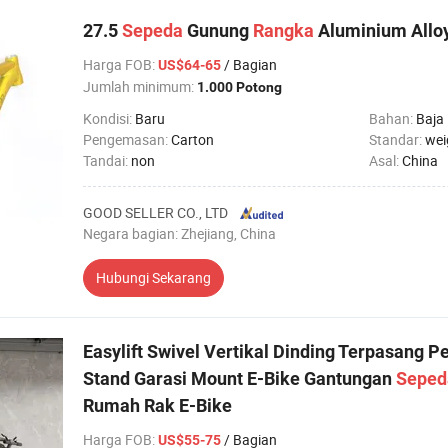
27.5
Sepeda
Gunung
Rangka
Aluminium Allo
Harga FOB
:
/ Bagian
US$64-65
Jumlah minimum:
1.000 Potong
Kondisi:
Baru
Bahan:
Baja
Pengemasan:
Carton
Standar:
wei
Tandai:
non
Asal:
China
GOOD SELLER CO., LTD
Negara bagian: Zhejiang, China
Hubungi Sekarang
Easylift Swivel Vertikal Dinding Terpasang
Stand Garasi Mount E-Bike Gantungan
Seped
Rumah Rak E-Bike
Harga FOB
:
/ Bagian
US$55-75