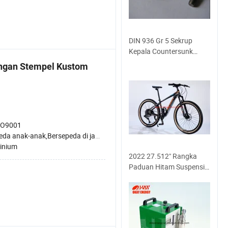
DIN 936 Gr 5 Sekrup
Kepala Countersunk
Slotted Titanium
engan Stempel Kustom
SO9001
anak-anak,Bersepeda di jalan,Bersepeda gunung,Sepeda biasa
inium
2022 27.512" Rangka
Paduan Hitam Suspensi
Baja