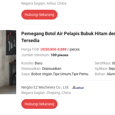
Negara bagian: Anhui, China
Hubungi Sekarang
Pemegang Botol Air Pelapis Bubuk Hitam d
Tersedia
Harga FOB
:
/ pieces
US$0,806-0,888
Jumlah minimum:
100 pieces
Kondisi:
Baru
Sertifikasi:
I
Disesuaikan:
Disesuaikan
Aplikasi:
Sepeda 
Gaya:
Bobot ringan,Tipe Umum,Tipe Pemuatan
Bahan:
Alum
Ningbo EZ Machinery Co., Ltd.
Negara bagian: Zhejiang, China
Hubungi Sekarang