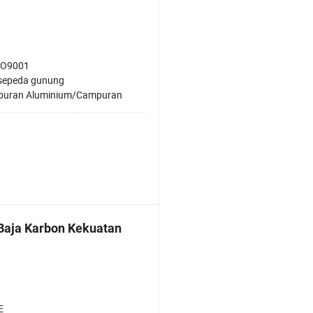
SO9001
sepeda gunung
uran Aluminium/Campuran
Baja Karbon Kekuatan
E