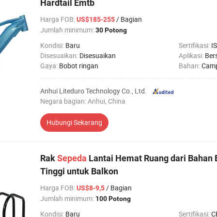
Hardtail Emtb
Harga FOB
:
/ Bagian
US$185-255
Jumlah minimum:
30 Potong
Kondisi:
Baru
Sertifikasi:
I
Disesuaikan:
Disesuaikan
Aplikasi:
Ber
Gaya:
Bobot ringan
Bahan:
Camp
Anhui Liteduro Technology Co., Ltd.
Negara bagian: Anhui, China
Hubungi Sekarang
Rak
Sepeda
Lantai Hemat Ruang dari Bahan 
Tinggi untuk Balkon
Harga FOB
:
/ Bagian
US$8-9,5
Jumlah minimum:
100 Potong
Kondisi:
Baru
Sertifikasi:
C