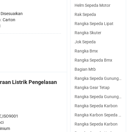
Helm Sepeda Motor
:
Disesuaikan
Rak Sepeda
n:
Carton
Rangka Sepeda Lipat
I
Rangka Skuter
Jok Sepeda
Rangka Bmx
Rangka Sepeda Bmx
Bagian Mtb
Rangka Sepeda Gunung Paduan
aan Listrik Pengelasan
Rangka Gear Tetap
Rangka Sepeda Gunung Listrik
Rangka Sepeda Karbon
Rangka Karbon Sepeda Jalan
E,ISO9001
nci
Rangka Sepeda Karbon
inium