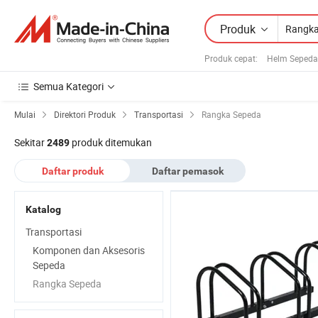
Produk
Produk cepat
:
Helm Sepeda
Semua Kategori
Mulai
Direktori Produk
Transportasi
Rangka Sepeda
Sekitar
produk ditemukan
2489
Daftar produk
Daftar pemasok
Katalog
Transportasi
Komponen dan Aksesoris
Sepeda
Rangka Sepeda