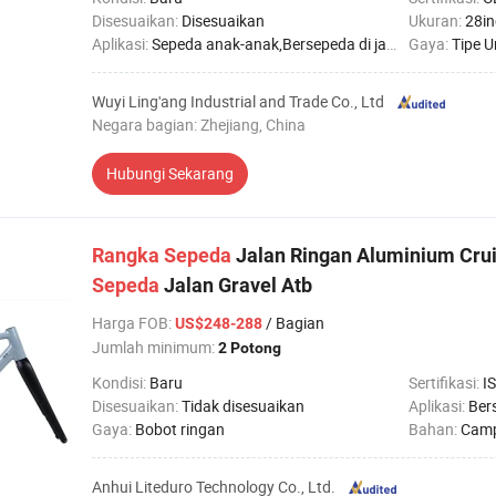
Disesuaikan:
Disesuaikan
Ukuran:
28in
Aplikasi:
Sepeda anak-anak,Bersepeda di jalan,Bersepeda gunung,Sepeda biasa
Gaya:
Tipe 
Wuyi Ling'ang Industrial and Trade Co., Ltd
Negara bagian: Zhejiang, China
Hubungi Sekarang
Rangka
Sepeda
Jalan Ringan Aluminium Crui
Sepeda
Jalan Gravel Atb
Harga FOB
:
/ Bagian
US$248-288
Jumlah minimum:
2 Potong
Kondisi:
Baru
Sertifikasi:
I
Disesuaikan:
Tidak disesuaikan
Aplikasi:
Ber
Gaya:
Bobot ringan
Bahan:
Camp
Anhui Liteduro Technology Co., Ltd.