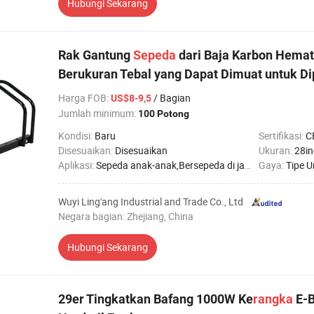
Hubungi Sekarang
Rak Gantung
Sepeda
dari Baja Karbon Hemat
Berukuran Tebal yang Dapat Dimuat untuk Di
Harga FOB
:
/ Bagian
US$8-9,5
Jumlah minimum:
100 Potong
Kondisi:
Baru
Sertifikasi:
C
Disesuaikan:
Disesuaikan
Ukuran:
28in
Aplikasi:
Sepeda anak-anak,Bersepeda di jalan,Bersepeda gunung,Sepeda biasa
Gaya:
Tipe 
Wuyi Ling'ang Industrial and Trade Co., Ltd
Negara bagian: Zhejiang, China
Hubungi Sekarang
29er Tingkatkan Bafang 1000W Ke
rangka
E-B