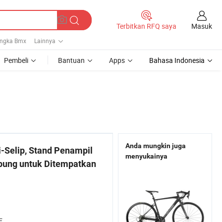
Masuk
Terbitkan RFQ saya
ngka Bmx
Lainnya
Pembeli
Bantuan
Apps
Bahasa Indonesia
Anda mungkin juga
i-Selip, Stand Penampil
menyukainya
pung untuk Ditempatkan
E