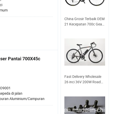
ci
Umum
China Grosir Terbaik OEM
21 Kecepatan 700c Gear
Tetap Rangka Serat
Karbon Rangka
Aluminium Sepeda Jalan
Roda Rem Paduan untuk
Pria
ser Pantai 700X45c
Fast Delivery Wholesale
26 inci 36V 200W Road
Bike
SO9001
sepeda di jalan
uran Aluminium/Campuran