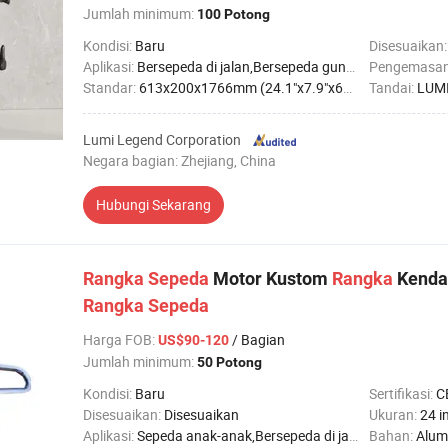
Jumlah minimum:
100 Potong
Kondisi:
Baru
Disesuaikan
Aplikasi:
Bersepeda di jalan,Bersepeda gunung,Sepeda biasa
Pengemasa
Standar:
613x200x1766mm (24.1"x7.9"x69.5")
Tandai:
LUM
Lumi Legend Corporation
Negara bagian: Zhejiang, China
Hubungi Sekarang
Rangka
Sepeda
Motor Kustom
Rangka
Kendar
Rangka
Sepeda
Harga FOB
:
/ Bagian
US$90-120
Jumlah minimum:
50 Potong
Kondisi:
Baru
Sertifikasi:
C
Disesuaikan:
Disesuaikan
Ukuran:
24 i
Aplikasi:
Sepeda anak-anak,Bersepeda di jalan,Bersepeda gunung,Sepeda biasa
Bahan:
Alum