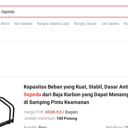
 Motor
Rak Sepeda
Rangka Sepeda Lipat
Rangka Skuter
Jok Sepeda
Ra
Kapasitas Beban yang Kuat, Stabil, Dasar Ant
Sepeda
dari Baja Karbon yang Dapat Menam
di Samping Pintu Keamanan
Harga FOB
:
/ Bagian
US$8-9,5
Jumlah minimum:
100 Potong
Kondisi:
Baru
Sertifikasi:
C