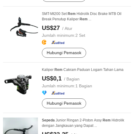
SMT-Mt200 Set
Rem
Hidrolik Disc Brake MTB Oil
Break Penutup Kaliper
Rem
...
US$27
/ Atur
Jumlah minimum:
2 Set
Hubungi Pemasok
Kaliper
Rem
Cakram Paduan Logam Tahan Lama
US$0,1
/ Bagian
Jumlah minimum:
1 Bagian
Hubungi Pemasok
Sepeda
Junior Ringan 2-Piston Assy
Rem
Hidrolik
dengan Jangkauan yang Dapat ...