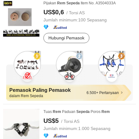
Pijakan
Rem
Sepeda
Item No. A3504033A
US$0,6
/ Torsi AS
Jumlah minimum:
100 Sepasang
Hubungi Pemasok
Pemasok Paling Pemasok
6.500+ Pertanyaan
dalam Rem Sepeda
Tuas
Rem
Paduan
Sepeda
Poros
Rem
US$5
/ Torsi AS
Jumlah minimum:
1.000 Sepasang