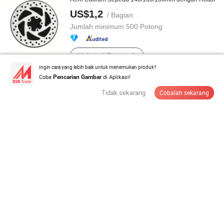
US$1,2
/ Bagian
Jumlah minimum:
500 Potong
Hubungi Pemasok
Ingin cara yang lebih baik untuk menemukan produk?
Coba
di Aplikasi!
Pencarian Gambar
36h Sepeda Rem Koaster Belakang Hub 18 Gigi
Tidak sekarang
Cobalah sekarang
US$1,75-2,4
/ Atur
Jumlah minimum:
1.000 Set
Hubungi Pemasok
Suku Cadang Mobil Stamping Baja Kustom Sistem
Rem Pelat Belakang Kampas Rem
US$0,08
/ Bagian
Jumlah minimum:
1.000 Potong