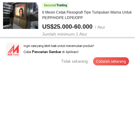
6 Mesin Cetak Flexografi Tipe Tumpukan Warna Untuk
PE/PP/HDPE LDPE/OPP
US$25.000-60.000
/ Atur
Jumlah minimum:
1 Atur
Ingin cara yang lebih baik untuk menemukan produk?
Hubungi Pemasok
Coba
di Aplikasi!
Pencarian Gambar
Tidak sekarang
Cobalah sekarang
Mesin Cetak Flexo Efisiensi Tinggi Platform Fp
Pencetakan Kemasan Fleksibel
US$100.000-500.000
/ Bagian
Jumlah minimum:
1 Bagian
Hubungi Pemasok