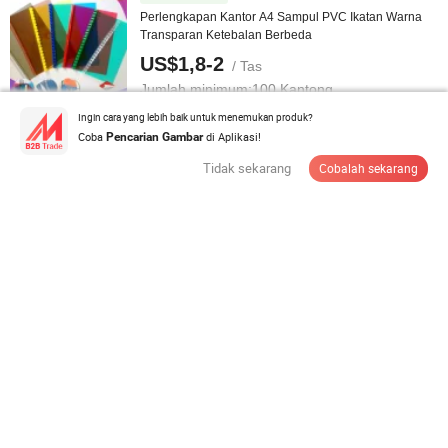
Perlengkapan Kantor A4 Sampul PVC Ikatan Warna
Transparan Ketebalan Berbeda
US$1,8-2
/ Tas
Jumlah minimum:
100 Kantong
Ingin cara yang lebih baik untuk menemukan produk?
Coba
di Aplikasi!
Pencarian Gambar
Hubungi Pemasok
Tidak sekarang
Cobalah sekarang
Pita Penandaan Lantai PVC Kuning Hitam Kustom Pita
Lantai Berwarna Pita ...
Jumlah minimum:
1.000 Gulungan
Hubungi Pemasok
Penggunaan Mesin POS Printer Kertas Thermal Roll
dengan Jelas
US$0,028-0,475
/ Rol
Jumlah minimum:
20.000 Gulungan