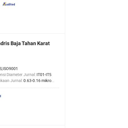
ndris Baja Tahan Karat
S,ISO9001
nsi Diameter Jurnal:
IT01-IT5
kaan Jurnal:
0.63-0.16 mikrometer