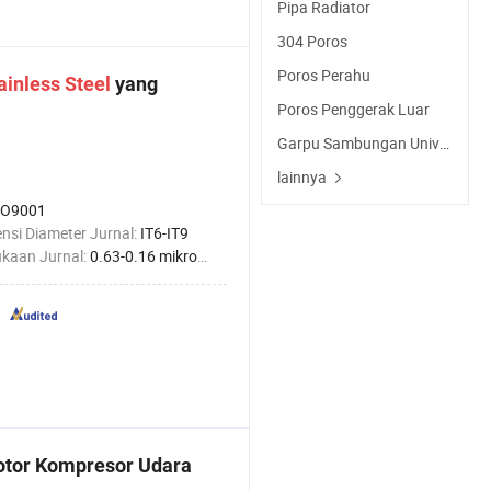
Pipa Radiator
304 Poros
Poros Perahu
ainless
Steel
yang
Poros Penggerak Luar
Garpu Sambungan Universal
lainnya
SO9001
nsi Diameter Jurnal:
IT6-IT9
kaan Jurnal:
0.63-0.16 mikrometer
tor Kompresor Udara