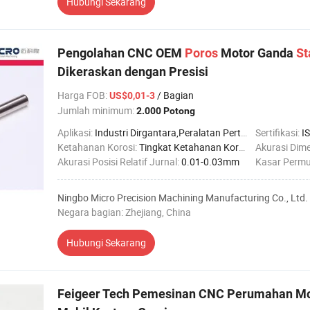
Hubungi Sekarang
Pengolahan CNC OEM
Poros
Motor Ganda
St
Dikeraskan dengan Presisi
Harga FOB
:
/ Bagian
US$0,01-3
Jumlah minimum:
2.000 Potong
Aplikasi:
Industri Dirgantara,Peralatan Pertanian,Industri Otomotif,Industri Konstruksi,Industri Kelautan,Industri Kedokteran,Industri Robotika
Sertifikasi:
I
Ketahanan Korosi:
Tingkat Ketahanan Korosi Tinggi
Akurasi Dime
Akurasi Posisi Relatif Jurnal:
0.01-0.03mm
Kasar Permu
Ningbo Micro Precision Machining Manufacturing Co., Ltd.
Negara bagian: Zhejiang, China
Hubungi Sekarang
Feigeer Tech Pemesinan CNC Perumahan Mo