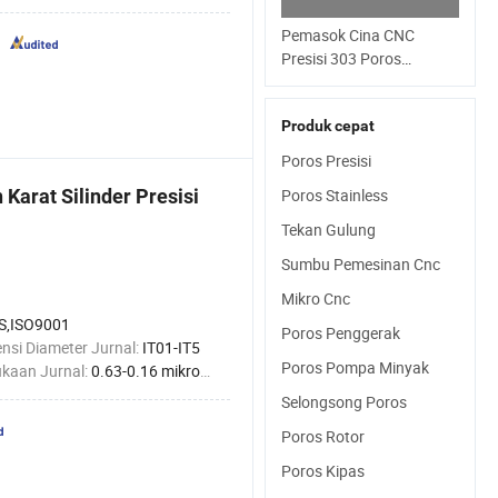
Pemasok Cina CNC
Presisi 303 Poros
Menengah berdasarkan
Gambar
Produk cepat
Poros Presisi
Karat Silinder Presisi
Poros Stainless
Tekan Gulung
Sumbu Pemesinan Cnc
Mikro Cnc
S,ISO9001
Poros Penggerak
nsi Diameter Jurnal:
IT01-IT5
Poros Pompa Minyak
kaan Jurnal:
0.63-0.16 mikrometer
Selongsong Poros
Poros Rotor
Poros Kipas