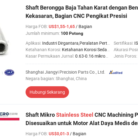
Shaft Berongga Baja Tahan Karat dengan Be
Kekasaran, Bagian CNC Pengikat Presisi
Harga FOB
:
/ Bagian
US$1,55-1,65
Jumlah minimum:
100 Potong
Aplikasi:
Industri Dirgantara,Peralatan Pertanian,Industri Otomotif,Industri Konstruksi,Industri Kelautan,Industri Kedokteran,Industri Robotika
Sertifikasi:
I
Ketahanan Korosi:
Ketahanan Korosi Sedang
Akurasi Posis
Kasar Permukaan Jurnal:
0.63-0.16 mikrometer
Jenis Poros:
Shanghai Jiangyi Precision Parts Co., Ltd.
Negara bagian: Shanghai, China
Hubungi Sekarang
Shaft Mikro
Stainless
Steel
CNC Machining Pr
Disesuaikan untuk Motor Alat Daya Medis den
Harga FOB
:
/ Bagian
US$0,01-3