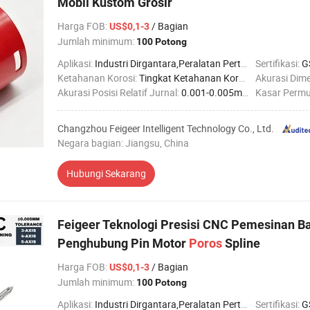
Mobil Kustom Grosir
Harga FOB
:
/ Bagian
US$0,1-3
Jumlah minimum:
100 Potong
Aplikasi:
Industri Dirgantara,Peralatan Pertanian,Industri Otomotif,Industri Konstruksi,Industri Kelautan,Industri Kedokteran,Industri Robotika
Sertifikasi:
G
Ketahanan Korosi:
Tingkat Ketahanan Korosi Tinggi
Akurasi Dime
Akurasi Posisi Relatif Jurnal:
0.001-0.005mm
Kasar Permu
Changzhou Feigeer Intelligent Technology Co., Ltd.
Negara bagian: Jiangsu, China
Hubungi Sekarang
Feigeer Teknologi Presisi CNC Pemesinan Ba
Penghubung Pin Motor
Poros
Spline
Harga FOB
:
/ Bagian
US$0,1-3
Jumlah minimum:
100 Potong
Aplikasi:
Industri Dirgantara,Peralatan Pertanian,Industri Otomotif,Industri Konstruksi,Industri Kelautan,Industri Kedokteran,Industri Robotika
Sertifikasi:
G