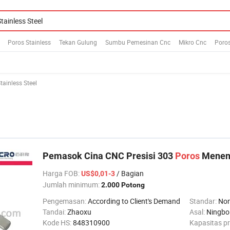
Poros Stainless
Tekan Gulung
Sumbu Pemesinan Cnc
Mikro Cnc
Poro
tainless Steel
Pemasok Cina CNC Presisi 303
Poros
Menen
Harga FOB
:
/ Bagian
US$0,01-3
Jumlah minimum:
2.000 Potong
Pengemasan:
According to Client's Demand
Standar:
Non
Tandai:
Zhaoxu
Asal:
Ningbo
Kode HS:
848310900
Kapasitas p