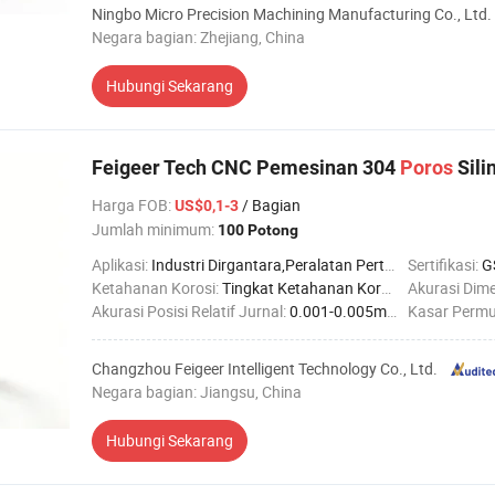
Ningbo Micro Precision Machining Manufacturing Co., Ltd.
Negara bagian: Zhejiang, China
Hubungi Sekarang
Feigeer Tech CNC Pemesinan 304
Poros
Sili
Harga FOB
:
/ Bagian
US$0,1-3
Jumlah minimum:
100 Potong
Aplikasi:
Industri Dirgantara,Peralatan Pertanian,Industri Otomotif,Industri Konstruksi,Industri Kelautan,Industri Kedokteran,Industri Robotika
Sertifikasi:
G
Ketahanan Korosi:
Tingkat Ketahanan Korosi Tinggi
Akurasi Dime
Akurasi Posisi Relatif Jurnal:
0.001-0.005mm
Kasar Permu
Changzhou Feigeer Intelligent Technology Co., Ltd.
Negara bagian: Jiangsu, China
Hubungi Sekarang