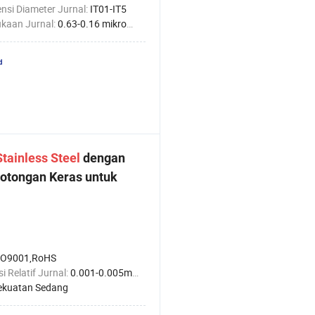
nsi Diameter Jurnal:
IT01-IT5
kaan Jurnal:
0.63-0.16 mikrometer
Stainless
Steel
dengan
otongan Keras untuk
SO9001,RoHS
i Relatif Jurnal:
0.001-0.005mm
ekuatan Sedang