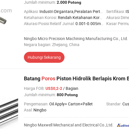
Jumlah minimum:
2.000 Potong
Aplikasi:
Industri Dirgantara,Peralatan Pertanian,Industri Otomotif,Industri Konstruksi,Industri Kelautan,Industri Kedokteran,Industri Robotika
Sertifikasi:
I
Ketahanan Korosi:
Rendah Ketahanan Korosi
Akurasi Dime
Akurasi Posisi Relatif Jurnal:
0.001-0.005mm
Kasar Permu
Ningbo Micro Precision Machining Manufacturing Co., Ltd.
Negara bagian: Zhejiang, China
Hubungi Sekarang
Batang
Poros
Piston Hidrolik Berlapis Krom 
Harga FOB
:
/ Bagian
US$0,2-2
Jumlah minimum:
800 Potong
Pengemasan:
Oil Apply+ Carton+Pallet
Standar:
Cus
Asal:
Ningbo
Ningbo Maxwell Mechanical and Electrical Co.,Ltd.