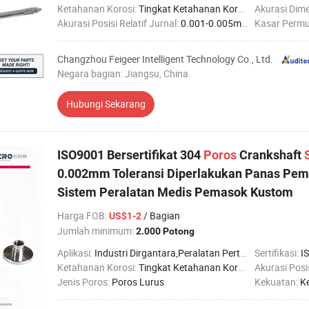
Ketahanan Korosi:
Tingkat Ketahanan Korosi Tinggi
Akurasi Dime
Akurasi Posisi Relatif Jurnal:
0.001-0.005mm
Kasar Permu
Changzhou Feigeer Intelligent Technology Co., Ltd.
Negara bagian: Jiangsu, China
Hubungi Sekarang
ISO9001 Bersertifikat 304
Poros
Crankshaft
0.002mm Toleransi Diperlakukan Panas Pem
Sistem Peralatan Medis Pemasok Kustom
Harga FOB
:
/ Bagian
US$1-2
Jumlah minimum:
2.000 Potong
Aplikasi:
Industri Dirgantara,Peralatan Pertanian,Industri Otomotif,Industri Konstruksi,Industri Kelautan,Industri Kedokteran,Industri Robotika
Sertifikasi:
I
Ketahanan Korosi:
Tingkat Ketahanan Korosi Tinggi
Akurasi Posis
Jenis Poros:
Poros Lurus
Kekuatan:
K