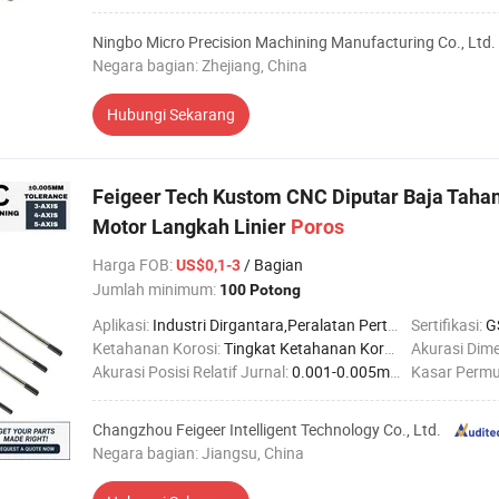
Ningbo Micro Precision Machining Manufacturing Co., Ltd.
Negara bagian: Zhejiang, China
Hubungi Sekarang
Feigeer Tech Kustom CNC Diputar Baja Tahan 
Motor Langkah Linier
Poros
Harga FOB
:
/ Bagian
US$0,1-3
Jumlah minimum:
100 Potong
Aplikasi:
Industri Dirgantara,Peralatan Pertanian,Industri Otomotif,Industri Konstruksi,Industri Kelautan,Industri Kedokteran,Industri Robotika
Sertifikasi:
G
Ketahanan Korosi:
Tingkat Ketahanan Korosi Tinggi
Akurasi Dime
Akurasi Posisi Relatif Jurnal:
0.001-0.005mm
Kasar Permu
Changzhou Feigeer Intelligent Technology Co., Ltd.
Negara bagian: Jiangsu, China