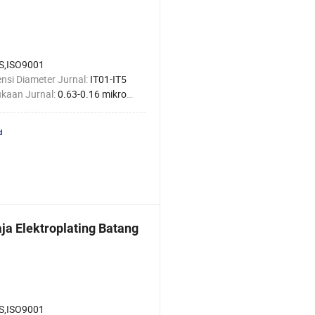
S,ISO9001
nsi Diameter Jurnal:
IT01-IT5
kaan Jurnal:
0.63-0.16 mikrometer
ja Elektroplating Batang
S,ISO9001