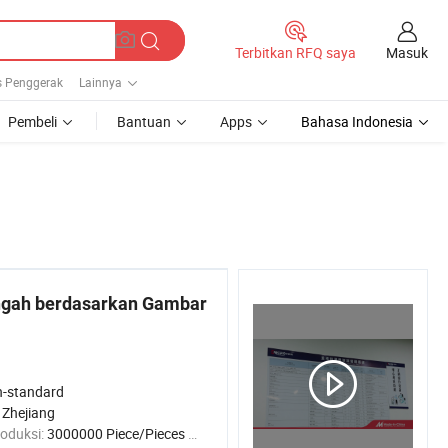
Masuk
Terbitkan RFQ saya
s Penggerak
Lainnya
Pembeli
Bantuan
Apps
Bahasa Indonesia
gah berdasarkan Gambar
-standard
 Zhejiang
roduksi:
3000000 Piece/Pieces / Month