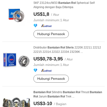
SKF 23124cc/W33
Bantalan
Rol
Spherical Self
Aligning dengan Baja Ditempa
US$1,8
/ Atur
Jumlah minimum:
1 Atur
Hubungi Pemasok
Distributor
Bantalan
Rol
Sferis
22206 22211 22212
22215 22314 22322 22334 23236K ...
US$0,78-3,95
/ Atur
Jumlah minimum:
1 Atur
Hubungi Pemasok
Bantalan
Rol
Silindris
Bantalan
Rol
Thrust
Bantalan
Rol
Jarum
Bantalan
Rol
Trek ...
US$3-10
/ Bagian