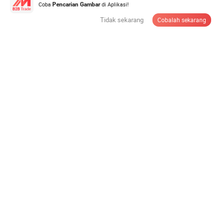
Coba
di Aplikasi!
Pencarian Gambar
Tidak sekarang
Cobalah sekarang
Bantalan Rol Sferis Tahan Berat 22200 Seri - Setara
SKF 22213e-22215e W33 untuk ...
US$0,09-9,9
/ Bagian
Jumlah minimum:
100 Potong
Hubungi Pemasok
Bantalan Silinder Rol Bantalan Dijual Panas Bantalan
Bola Presisi Tinggi 22210 ...
US$0,5-50
/ Bagian
Jumlah minimum:
1 Bagian
Hubungi Pemasok