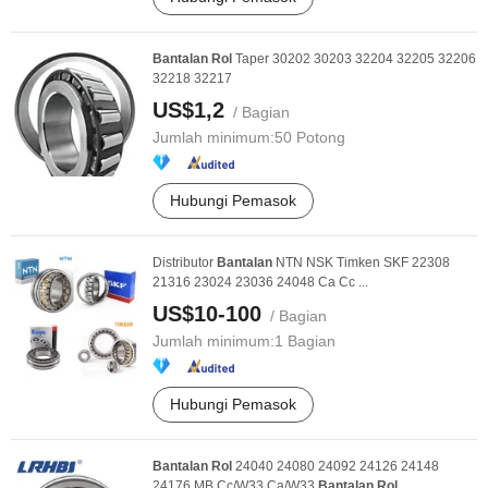
Bantalan
Rol
Taper 30202 30203 32204 32205 32206
32218 32217
US$1,2
/ Bagian
Jumlah minimum:
50 Potong
Hubungi Pemasok
Distributor
Bantalan
NTN NSK Timken SKF 22308
21316 23024 23036 24048 Ca Cc ...
US$10-100
/ Bagian
Jumlah minimum:
1 Bagian
Hubungi Pemasok
Bantalan
Rol
24040 24080 24092 24126 24148
24176 MB Cc/W33 Ca/W33
Bantalan
Rol
...