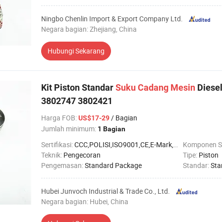
Ningbo Chenlin Import & Export Company Ltd.
Negara bagian: Zhejiang, China
Hubungi Sekarang
Kit Piston Standar
Suku
Cadang
Mesin
Diesel
3802747 3802421
Harga FOB
:
/ Bagian
US$17-29
Jumlah minimum:
1 Bagian
Sertifikasi:
CCC,POLISI,ISO9001,CE,E-Mark,RoHS,TS16949
Komponen S
Teknik:
Pengecoran
Tipe:
Piston
Pengemasan:
Standard Package
Standar:
Sta
Hubei Junvoch Industrial & Trade Co., Ltd.
Negara bagian: Hubei, China