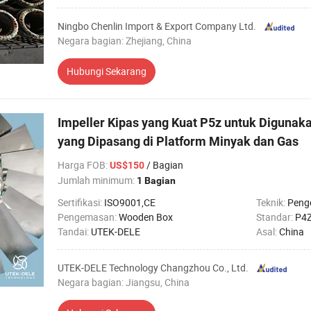
Ningbo Chenlin Import & Export Company Ltd.
Negara bagian: Zhejiang, China
Hubungi Sekarang
Impeller Kipas yang Kuat P5z untuk Digunak
yang Dipasang di Platform Minyak dan Gas
Harga FOB
:
/ Bagian
US$150
Jumlah minimum:
1 Bagian
Sertifikasi:
ISO9001,CE
Teknik:
Peng
Pengemasan:
Wooden Box
Standar:
P4
Tandai:
UTEK-DELE
Asal:
China
UTEK-DELE Technology Changzhou Co., Ltd.
Negara bagian: Jiangsu, China