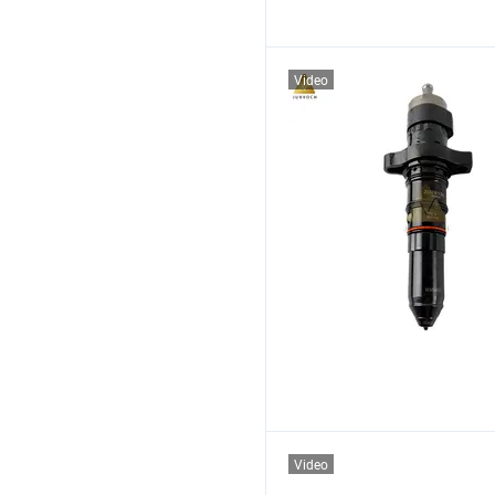
Video
Video