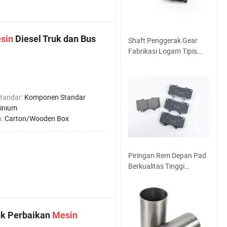
sin
Diesel Truk dan Bus
Shaft Penggerak Gear
Fabrikasi Logam Tipis
Stainless Steel Aluminium
tandar:
Komponen Standar
inium
n:
Carton/Wooden Box
Piringan Rem Depan Pad
Berkualitas Tinggi
Keramik dan Semi Logam
Suku Cadang Mobil untuk
Toyota Land Cruiser
Prado (D976 /04465)
uk Perbaikan
Mesin
Pabrik Suku Cadang