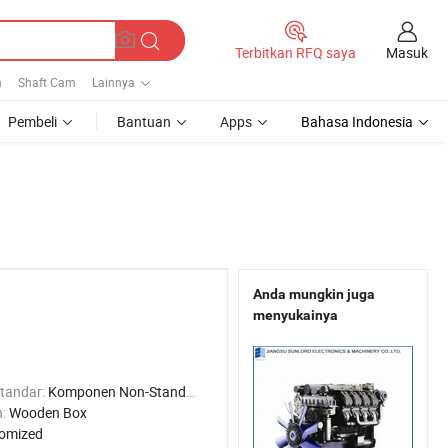
Masuk
Terbitkan RFQ saya
n
Shaft Cam
Lainnya
Pembeli
Bantuan
Apps
Bahasa Indonesia
Anda mungkin juga
menyukainya
tandar:
Komponen Non-Standar
n:
Wooden Box
omized