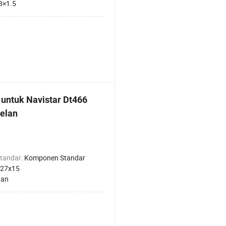
8×1.5
untuk Navistar Dt466
elan
tandar:
Komponen Standar
x27x15
han