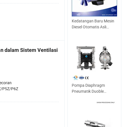
Kedatangan Baru Mesin
Diesel Otomatis Asli
untuk Konstruksi Bus
an dalam Sistem Ventilasi
ecoran
Pompa Diaphragm
Z/P5Z/P6Z
Pneumatik Duoble
Stainless Steel / Pompa
Bahan Bakar Diaphragm