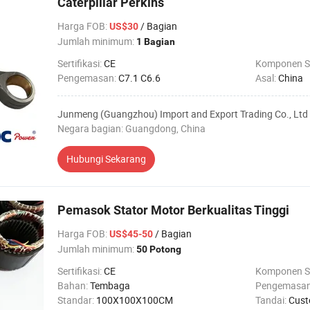
Caterpillar Perkins
Harga FOB
:
/ Bagian
US$30
Jumlah minimum:
1 Bagian
Sertifikasi:
CE
Komponen S
Pengemasan:
C7.1 C6.6
Asal:
China
Junmeng (Guangzhou) Import and Export Trading Co., Ltd
Negara bagian: Guangdong, China
Hubungi Sekarang
Pemasok Stator Motor Berkualitas Tinggi
Harga FOB
:
/ Bagian
US$45-50
Jumlah minimum:
50 Potong
Sertifikasi:
CE
Komponen S
Bahan:
Tembaga
Pengemasa
Standar:
100X100X100CM
Tandai:
Cust