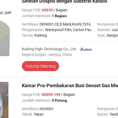
Setelah Dilapisi dengan Substrat Katalis
Harga FOB
:
/ Bagian
US$70
Jumlah minimum:
1 Bagian
Sertifikasi:
ISO9001,CE,E-Mark,RoHS,TS16949
Komponen S
Pengemasan:
Waterproof Film, Carton Packing, Wooden Cases
Standar:
cus
Tandai:
Kailong
Asal:
Jiangs
Kailong High-Technology Co., Ltd.
Negara bagian: Jiangsu, China
Hubungi Sekarang
Kamar Pra-Pembakaran Busi Genset Gas M
Harga FOB
:
/ Bagian
US$99-199
Jumlah minimum:
5 Potong
Sertifikasi:
ISO9001
Komponen S
Teknik:
Tekan
Bahan:
Tem