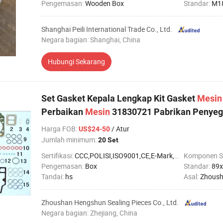
Pengemasan:
Wooden Box
Standar:
M1
Shanghai Peili International Trade Co., Ltd.
Negara bagian: Shanghai, China
Hubungi Sekarang
Set Gasket Kepala Lengkap Kit Gasket
Mesin
Perbaikan
Mesin
31830721 Pabrikan Penyeg
Harga FOB
:
/ Atur
US$24-50
Jumlah minimum:
20 Set
Sertifikasi:
CCC,POLISI,ISO9001,CE,E-Mark,RoHS,TS16949
Komponen S
Pengemasan:
Box
Standar:
89
Tandai:
hs
Asal:
Zhous
Zhoushan Hengshun Sealing Pieces Co., Ltd.
Negara bagian: Zhejiang, China