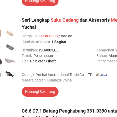
Hubungi Sekarang
Seri Lengkap
Suku
Cadang
dan Aksesoris
Me
Yuchai
Harga FOB
:
/ Bagian
US$1-300
Jumlah minimum:
1 Bagian
Sertifikasi:
ISO9001,CE
Komponen S
Teknik:
Penempaan
Bahan:
Alum
Tipe:
Ubin crankshaft
Pengemasa
Guangxi Yuchai International Trade Co., LTD
Negara bagian: Guangxi, China
Hubungi Sekarang
C6.6 C7.1 Batang Penghubung 331-0390 unt