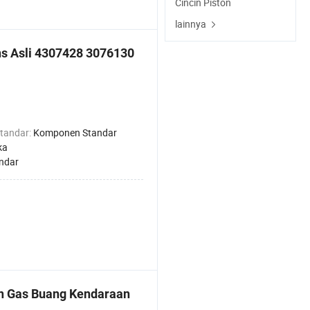
Cincin Piston
lainnya
s Asli 4307428 3076130
tandar:
Komponen Standar
ka
ndar
an Gas Buang Kendaraan