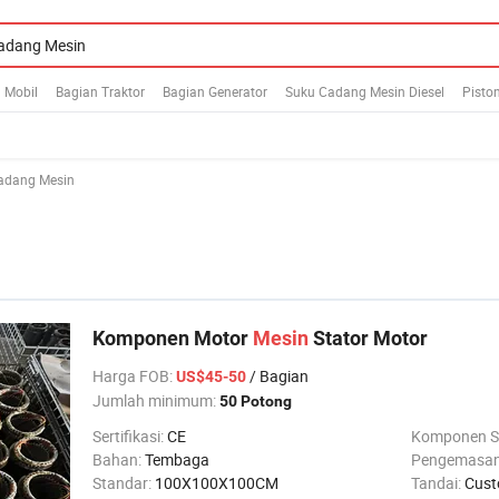
 Mobil
Bagian Traktor
Bagian Generator
Suku Cadang Mesin Diesel
Pisto
adang Mesin
Komponen Motor
Mesin
Stator Motor
Harga FOB
:
/ Bagian
US$45-50
Jumlah minimum:
50 Potong
Sertifikasi:
CE
Komponen S
Bahan:
Tembaga
Pengemasa
Standar:
100X100X100CM
Tandai:
Cust