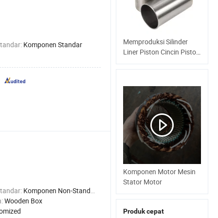
Mobil
Memproduksi Silinder
tandar:
Komponen Standar
Liner Piston Cincin Piston
untuk Toyota 3L/ 5L/ 2L/
3b/ 13b/ 22r
Komponen Motor Mesin
Stator Motor
tandar:
Komponen Non-Standar
n:
Wooden Box
omized
Produk cepat