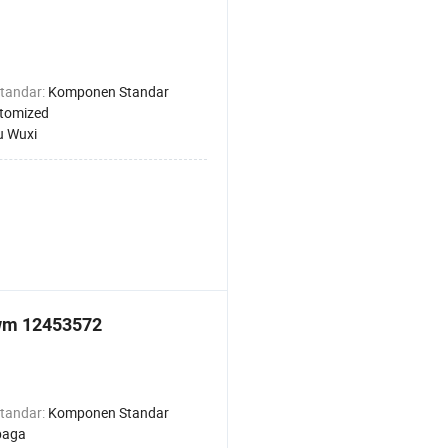
tandar:
Komponen Standar
tomized
u Wuxi
wm 12453572
tandar:
Komponen Standar
baga