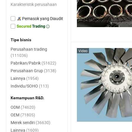
Karakteristik perusahaan
Pemasok yang Diaudit
Tipe bisnis
Perusahaan trading
Video
(111036)
Pabrikan/Pabrik
(51622)
Perusahaan Grup
(3138)
Lainnya
(1954)
Individu/SOHO
(113)
Kemampuan R&D.
ODM
(74620)
OEM
(71805)
Merek sendiri
(36630)
Lainnya
(1609)