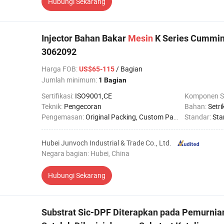
Hubungi Sekarang
Injector Bahan Bakar
Mesin
K Series Cummin
3062092
Harga FOB
:
/ Bagian
US$65-115
Jumlah minimum:
1 Bagian
Sertifikasi:
ISO9001,CE
Komponen S
Teknik:
Pengecoran
Bahan:
Setri
Pengemasan:
Original Packing, Custom Packing
Standar:
Sta
Hubei Junvoch Industrial & Trade Co., Ltd.
Negara bagian: Hubei, China
Hubungi Sekarang
Substrat Sic-DPF Diterapkan pada Pemurni