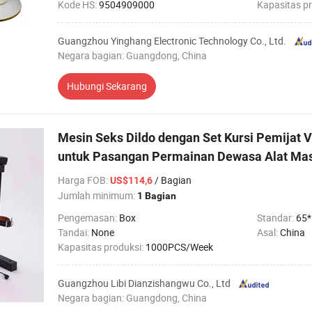
Kode HS:
9504909000
Kapasitas p
Guangzhou Yinghang Electronic Technology Co., Ltd.
Negara bagian: Guangdong, China
Hubungi Sekarang
Mesin Seks Dildo dengan Set Kursi Pemijat V
untuk Pasangan Permainan Dewasa Alat Mas
Harga FOB
:
/ Bagian
US$114,6
Jumlah minimum:
1 Bagian
Pengemasan:
Box
Standar:
65
Tandai:
None
Asal:
China
Kapasitas produksi:
1000PCS/Week
Guangzhou Libi Dianzishangwu Co., Ltd
Negara bagian: Guangdong, China