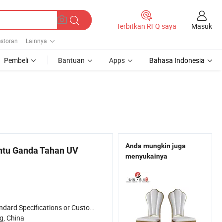
Masuk
Terbitkan RFQ saya
estoran
Lainnya
Pembeli
Bantuan
Apps
Bahasa Indonesia
Anda mungkin juga
intu Ganda Tahan UV
menyukainya
dard Specifications or Customized
g, China