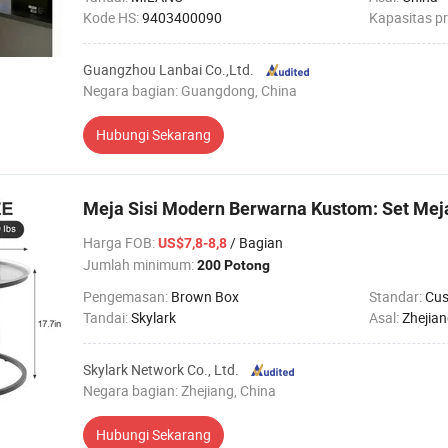
Kode HS:
9403400090
Kapasitas p
Guangzhou Lanbai Co.,Ltd.
Negara bagian: Guangdong, China
Hubungi Sekarang
Meja Sisi Modern Berwarna Kustom: Set Mej
Harga FOB
:
/ Bagian
US$7,8-8,8
Jumlah minimum:
200 Potong
Pengemasan:
Brown Box
Standar:
Cu
Tandai:
Skylark
Asal:
Zhejia
Skylark Network Co., Ltd.
Negara bagian: Zhejiang, China
Hubungi Sekarang