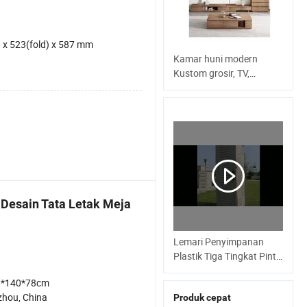
 x 523(fold) x 587 mm
Kamar huni modern
Kustom grosir, TV,
dudukan dan kopi Tabel
Desain Tata Letak Meja
Lemari Penyimpanan
Plastik Tiga Tingkat Pintu
Ganda Tahan UV untuk
0*140*78cm
Rumah yang Dibangun
hou, China
Produk cepat
Sendiri