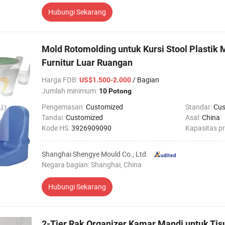
Hubungi Sekarang
Mold Rotomolding untuk Kursi Stool Plastik 
Furnitur Luar Ruangan
Harga FOB
:
/ Bagian
US$1.500-2.000
Jumlah minimum:
10 Potong
Pengemasan:
Customized
Standar:
Cus
Tandai:
Customized
Asal:
China
Kode HS:
3926909090
Kapasitas p
Shanghai Shengye Mould Co., Ltd.
Negara bagian: Shanghai, China
Hubungi Sekarang
2-Tier Rak Organizer Kamar Mandi untuk Ti