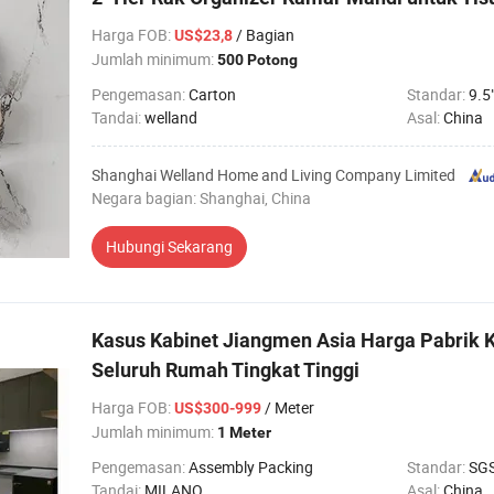
Harga FOB
:
/ Bagian
US$23,8
Jumlah minimum:
500 Potong
Pengemasan:
Carton
Standar:
9.5
Tandai:
welland
Asal:
China
Shanghai Welland Home and Living Company Limited
Negara bagian: Shanghai, China
Hubungi Sekarang
Kasus Kabinet Jiangmen Asia Harga Pabrik K
Seluruh Rumah Tingkat Tinggi
Harga FOB
:
/ Meter
US$300-999
Jumlah minimum:
1 Meter
Pengemasan:
Assembly Packing
Standar:
SG
Tandai:
MILANO
Asal:
China