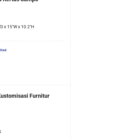
"D x 15"W x 10.2"H
ustomisasi Furnitur
S