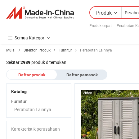
Produk
Produk cepat
:
Perabotan K
Semua Kategori
Mulai
Direktori Produk
Furnitur
Perabotan Lainnya
Sekitar
produk ditemukan
2989
Daftar produk
Daftar pemasok
Katalog
Video
Furnitur
Perabotan Lainnya
Karakteristik perusahaan