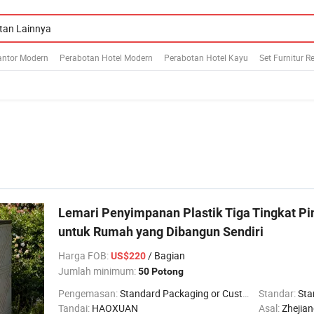
antor Modern
Perabotan Hotel Modern
Perabotan Hotel Kayu
Set Furnitur R
Lemari Penyimpanan Plastik Tiga Tingkat P
untuk Rumah yang Dibangun Sendiri
Harga FOB
:
/ Bagian
US$220
Jumlah minimum:
50 Potong
Pengemasan:
Standard Packaging or Customized
Standar:
Stan
Tandai:
HAOXUAN
Asal:
Zhejian