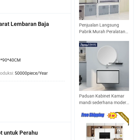
arat Lembaran Baja
Penjualan Langsung
Pabrik Murah Peralatan
Lab Lemari Asap Harga
Utama Sekolah
0*90*40CM
roduksi:
50000piece/Year
Paduan Kabinet Kamar
mandi sederhana modern
kayu solid di dinding yang
modern
ot untuk Perahu