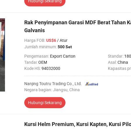
Hubungi Sekarang
Rak Penyimpanan Garasi MDF Berat Tahan K
Galvanis
Harga FOB
:
/ Atur
US$6
Jumlah minimum:
500 Set
Pengemasan:
Export Carton
Standar:
18
Tandai:
OEM
Asal:
China
Kode HS:
94032000
Kapasitas p
Nanjing Toutru Trading Co., Ltd.
Negara bagian: Jiangsu, China
Hubungi Sekarang
Kursi Helm Premium, Kursi Kapten, Kursi Pil