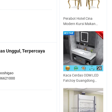
Perabot Hotel Cina
Modern Kursi Makan
Banquet Tinggi Emas
Mawar Luar Ruangan
Tiffany Chiavari Restoran
Acara Logam Stainless
Steel Kursi Pernikahan
tas Unggul, Terpercaya
boshigao
Kaca Cerdas ODM LED
06621000
Fatctoy Guangdong
Ukuran Kustom Wastafel
Sinterstone Kabinet
Vanity Kamar Mandi (BY-
X8005)