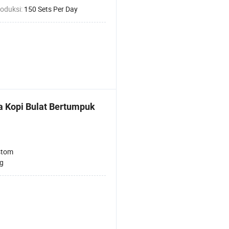
roduksi:
150 Sets Per Day
a Kopi Bulat Bertumpuk
stom
ng