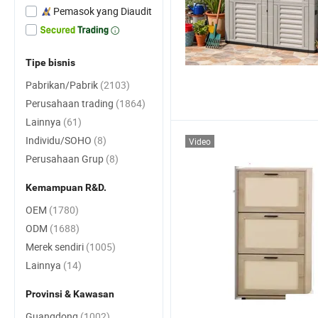
Pemasok yang Diaudit
Tipe bisnis
Pabrikan/Pabrik
(2103)
Perusahaan trading
(1864)
Lainnya
(61)
Individu/SOHO
(8)
Video
Perusahaan Grup
(8)
Kemampuan R&D.
OEM
(1780)
ODM
(1688)
Merek sendiri
(1005)
Lainnya
(14)
Provinsi & Kawasan
Guangdong
(1002)