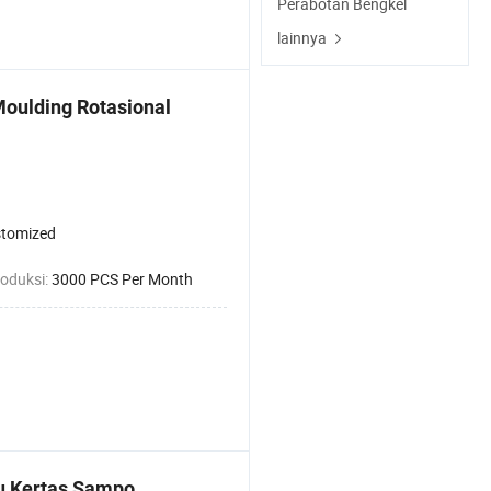
Perabotan Bengkel
lainnya
Moulding Rotasional
tomized
roduksi:
3000 PCS Per Month
su Kertas Sampo