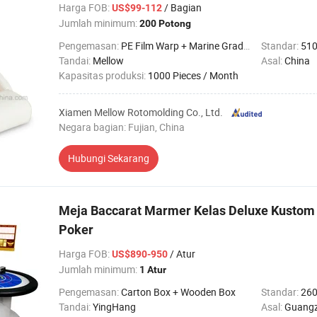
Harga FOB
:
/ Bagian
US$99-112
Jumlah minimum:
200 Potong
Pengemasan:
PE Film Warp + Marine Grade Carton
Standar:
510
Tandai:
Mellow
Asal:
China
Kapasitas produksi:
1000 Pieces / Month
Xiamen Mellow Rotomolding Co., Ltd.
Negara bagian: Fujian, China
Hubungi Sekarang
Meja Baccarat Marmer Kelas Deluxe Kustom 
Poker
Harga FOB
:
/ Atur
US$890-950
Jumlah minimum:
1 Atur
Pengemasan:
Carton Box + Wooden Box
Standar:
26
Tandai:
YingHang
Asal:
Guangz