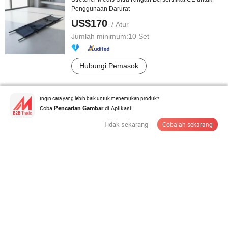
Penggunaan Darurat
US$170
/ Atur
Jumlah minimum:
10 Set
Hubungi Pemasok
Tempat Tidur Rumah Sakit ICU Elektrik Lima Fungsi
Ingin cara yang lebih baik untuk menemukan produk?
(BS-858)
Coba
di Aplikasi!
Pencarian Gambar
US$850-900
/ Bagian
Tidak sekarang
Cobalah sekarang
Jumlah minimum:
10 Potong
Hubungi Pemasok
Ot004 Sofa Lipat Pemeriksaan Rumah Sakit yang
Dapat Disesuaikan
US$80-100
/ Bagian
Jumlah minimum:
10 Potong