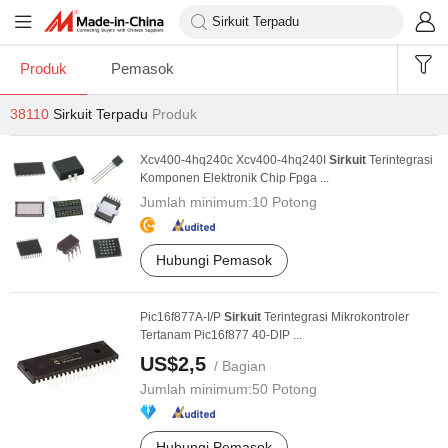
Produk
Pemasok
38110
Sirkuit Terpadu
Produk
Xcv400-4hq240c Xcv400-4hq240I
Sirkuit
Terintegrasi
Komponen Elektronik Chip Fpga ...
Jumlah minimum:
10 Potong
Hubungi Pemasok
Pic16f877A-I/P
Sirkuit
Terintegrasi Mikrokontroler
Tertanam Pic16f877 40-DIP ...
US$2,5
/ Bagian
Jumlah minimum:
50 Potong
Hubungi Pemasok