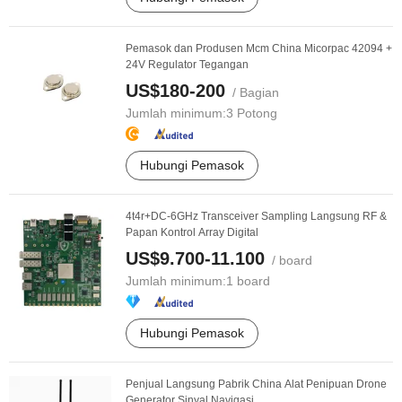
Pemasok dan Produsen Mcm China Micorpac 42094 +
24V Regulator Tegangan
US$180-200
/ Bagian
Jumlah minimum:
3 Potong
Hubungi Pemasok
4t4r+DC-6GHz Transceiver Sampling Langsung RF &
Papan Kontrol Array Digital
US$9.700-11.100
/ board
Jumlah minimum:
1 board
Hubungi Pemasok
Penjual Langsung Pabrik China Alat Penipuan Drone
Generator Sinyal Navigasi ...