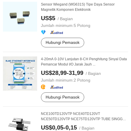
Sensor Wiegand (WG631S) Tipe Daya Sensor
Magnetik Komponen Elektronik
US$5
/ Bagian
Jumlah minimum:
5 Potong
Hubungi Pemasok
4-20mA 0-10V Lanjutan 8-CH Penghitung Sinyal Data
Pemancar Modul I/O Jarak Jauh ...
US$28,99-31,99
/ Bagian
Jumlah minimum:
2 Potong
Hubungi Pemasok
NCE100TD120VTP NCE40TD120VT
NCE50TD120VTP NCE75TD120VTP TUBE SINGGA
IGBT MOSFET
US$0,05-0,15
/ Bagian