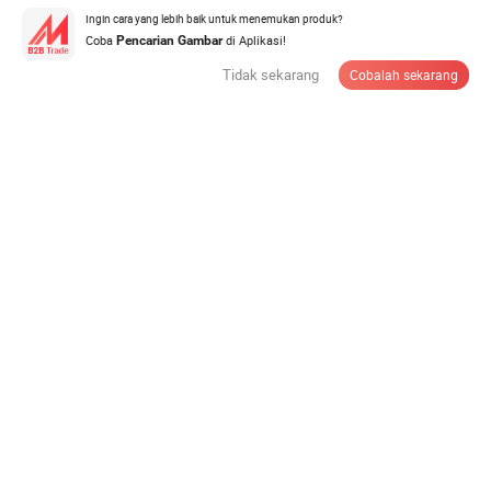
Ingin cara yang lebih baik untuk menemukan produk?
Coba
di Aplikasi!
Pencarian Gambar
Pyrometer Inframerah Suhu Tinggi untuk Tungku
Industri
Tidak sekarang
Cobalah sekarang
Jumlah minimum:
1 Bagian
Hubungi Pemasok
-50 hingga 125 Derajat 24V Digital 4-20mA Sensor
Suhu Inframerah
US$47,6-63,5
/ Bagian
Jumlah minimum:
1 Bagian
Hubungi Pemasok
Ossd Komunikasi Optik PNP Sinar Keselamatan Tirai