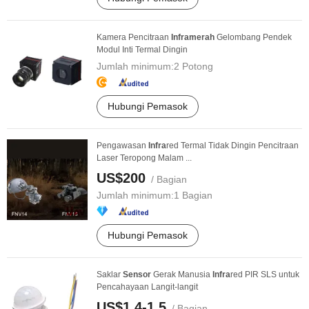
Kamera Pencitraan
Infra
merah
Gelombang Pendek
Modul Inti Termal Dingin
Jumlah minimum:
2 Potong
Hubungi Pemasok
Pengawasan
Infra
red Termal Tidak Dingin Pencitraan
Laser Teropong Malam ...
US$200
/ Bagian
Jumlah minimum:
1 Bagian
Hubungi Pemasok
Saklar
Sensor
Gerak Manusia
Infra
red PIR SLS untuk
Pencahayaan Langit-langit
US$1,4-1,5
/ Bagian