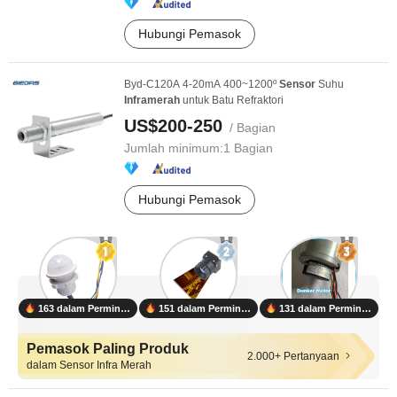
Hubungi Pemasok
Byd-C120A 4-20mA 400~1200º
Sensor
Suhu
Infra
merah
untuk Batu Refraktori
US$200-250
/ Bagian
Jumlah minimum:
1 Bagian
Hubungi Pemasok
163 dalam Permintaan
151 dalam Permintaan
131 dalam Permintaan
Pemasok Paling Produk
2.000+ Pertanyaan
dalam Sensor Infra Merah