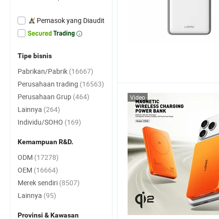
Pemasok yang Diaudit
Tipe bisnis
Pabrikan/Pabrik
(16667)
Perusahaan trading
(16563)
Perusahaan Grup
(464)
Video
Lainnya
(264)
Individu/SOHO
(169)
Kemampuan R&D.
ODM
(17278)
OEM
(16664)
Merek sendiri
(8507)
Lainnya
(95)
Provinsi & Kawasan