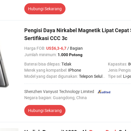
Hubungi Sekarang
Pengisi Daya Nirkabel Magnetik Lipat Cepa
Sertifikasi CCC 3c
Harga FOB
:
/ Bagian
US$6,3-6,7
Jumlah minimum:
1.000 Potong
Baterai bisa dilepas:
Tidak
Kapasitas:
8
Merek yang kompatibel:
IPhone
Jenis Pengis
Model yang dapat digunakan:
Telepon Seluler
Tipe sel:
Li-p
Shenzhen Vanyust Technology Limited
Negara bagian: Guangdong, China
Hubungi Sekarang