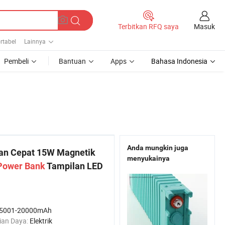
Masuk
Terbitkan RFQ saya
rtabel
Lainnya
Pembeli
Bantuan
Apps
Bahasa Indonesia
Anda mungkin juga
an Cepat 15W Magnetik
menyukainya
Power
Bank
Tampilan LED
5001-20000mAh
ian Daya:
Elektrik