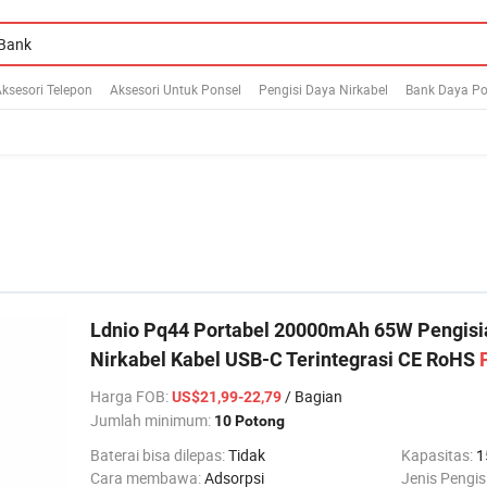
ksesori Telepon
Aksesori Untuk Ponsel
Pengisi Daya Nirkabel
Bank Daya Po
Ldnio Pq44 Portabel 20000mAh 65W Pengisi
Nirkabel Kabel USB-C Terintegrasi CE RoHS
Harga FOB
:
/ Bagian
US$21,99-22,79
Jumlah minimum:
10 Potong
Baterai bisa dilepas:
Tidak
Kapasitas:
1
Cara membawa:
Adsorpsi
Jenis Pengis