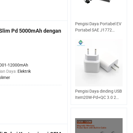
Pengisi Daya Portabel EV
Portabel SAE J1772
t Slim Pd 5000mAh dengan
Standar 16A Tipe 1
Rumah
001-12000mAh
ian Daya:
Elektrik
olimer
Pengisi Daya dinding USB
Item20W-Pd+QC 3.0 2
Port USB yang baru
dengan EU colokkan
untuk ponsel