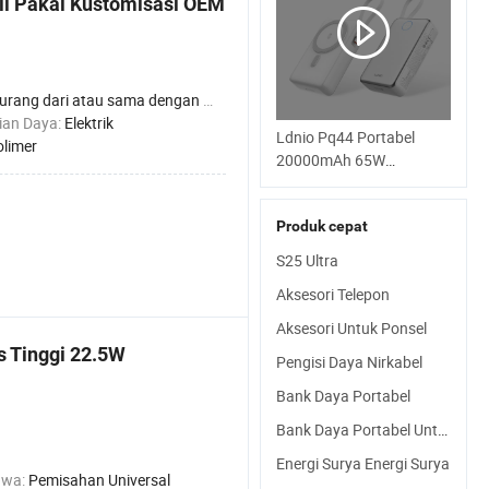
i Pakai Kustomisasi OEM
urang dari atau sama dengan 2000mAh
ian Daya:
Elektrik
Ldnio Pq44 Portabel
olimer
20000mAh 65W
Pengisian Cepat 15W
Magnetik Nirkabel Kabel
Produk cepat
USB-C Terintegrasi CE
RoHS Power Bank
S25 Ultra
Tampilan LED
Aksesori Telepon
Aksesori Untuk Ponsel
s Tinggi 22.5W
Pengisi Daya Nirkabel
Bank Daya Portabel
Bank Daya Portabel Untuk Ponsel
Energi Surya Energi Surya
awa:
Pemisahan Universal