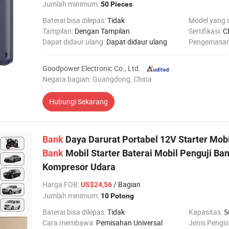
Jumlah minimum:
50 Pieces
Baterai bisa dilepas:
Tidak
Model yang 
Tampilan:
Dengan Tampilan
Sertifikasi:
C
Dapat didaur ulang:
Dapat didaur ulang
Pengemasa
Goodpower Electronic Co., Ltd.
Negara bagian: Guangdong, China
Hubungi Sekarang
Bank
Daya Darurat Portabel 12V Starter Mob
Bank
Mobil Starter Baterai Mobil Penguji Ba
Kompresor Udara
Harga FOB
:
/ Bagian
US$24,56
Jumlah minimum:
10 Potong
Baterai bisa dilepas:
Tidak
Kapasitas:
5
Cara membawa:
Pemisahan Universal
Jenis Pengis