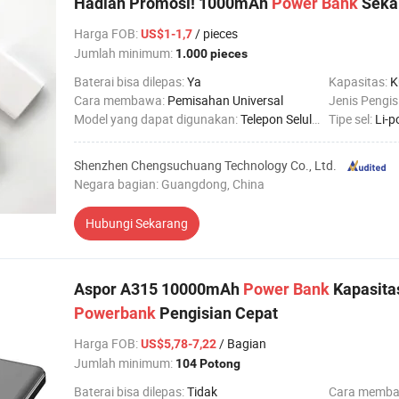
Hadiah Promosi! 1000mAh
Power
Bank
Sekal
Harga FOB
:
/ pieces
US$1-1,7
Jumlah minimum:
1.000 pieces
Baterai bisa dilepas:
Ya
Kapasitas:
K
Cara membawa:
Pemisahan Universal
Jenis Pengis
Model yang dapat digunakan:
Telepon Seluler
Tipe sel:
Li-p
Shenzhen Chengsuchuang Technology Co., Ltd.
Negara bagian: Guangdong, China
Hubungi Sekarang
Aspor A315 10000mAh
Power
Bank
Kapasita
Power
bank
Pengisian Cepat
Harga FOB
:
/ Bagian
US$5,78-7,22
Jumlah minimum:
104 Potong
Baterai bisa dilepas:
Tidak
Cara memb