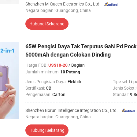
Shenzhen M-Queen Electronics Co., Ltd.
Negara bagian: Guangdong, China
Hubungi Sekarang
65W Pengisi Daya Tak Terputus GaN Pd Pock
5000mAh dengan Colokan Dinding
Harga FOB
:
/ Bagian
US$18-20
Jumlah minimum:
10 Potong
Jenis Pengisian Daya:
Elektrik
Tipe sel:
Li-p
Sertifikasi:
CB
Jenis Soket:
Pengemasan:
Carton
Standar:
9.8
Shenzhen Borun Intelligence Integration Co., Ltd.
Negara bagian: Guangdong, China
Hubungi Sekarang