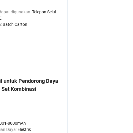
dapat digunakan:
Telepon Seluler
E
n:
Batch Carton
il untuk Pendorong Daya
n Set Kombinasi
001-8000mAh
ian Daya:
Elektrik