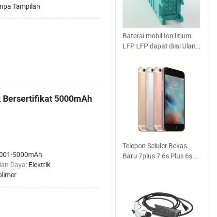
npa Tampilan
Baterai mobil Ion litium
LFP LFP dapat diisi Ulang
Febel4
 Bersertifikat 5000mAh
Telepon Seluler Bekas
001-5000mAh
Baru 7plus 7 6s Plus 6s 6
ian Daya:
Elektrik
Plus 5s Se 5c Telepon
olimer
Pintar Terbuka
Diperbaharui Telepon
Seluler Bekas