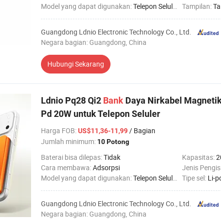
Model yang dapat digunakan:
Telepon Seluler
Tampilan:
Ta
Guangdong Ldnio Electronic Technology Co., Ltd.
Negara bagian: Guangdong, China
Hubungi Sekarang
Ldnio Pq28 Qi2
Bank
Daya Nirkabel Magnetik
Pd 20W untuk Telepon Seluler
Harga FOB
:
/ Bagian
US$11,36-11,99
Jumlah minimum:
10 Potong
Baterai bisa dilepas:
Tidak
Kapasitas:
2
Cara membawa:
Adsorpsi
Jenis Pengis
Model yang dapat digunakan:
Telepon Seluler
Tipe sel:
Li-p
Guangdong Ldnio Electronic Technology Co., Ltd.
Negara bagian: Guangdong, China