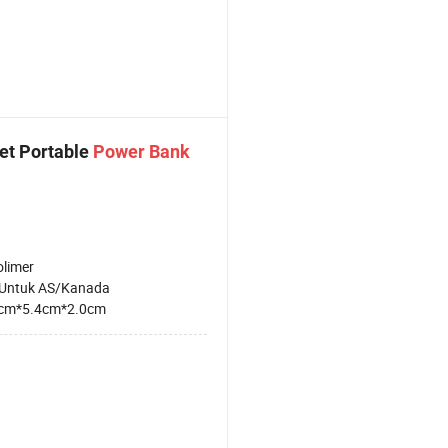
et Portable
Power
Bank
olimer
Untuk AS/Kanada
cm*5.4cm*2.0cm