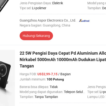
Jenis Pengisian Daya:
Elektrik
Model yang 
Tipe sel:
Li-polimer
Tampilan:
De
Guangzhou Aspor Electronics Co., Ltd.
Negara bagian: Guangdong, China
Hubungi Sekarang
22 5W Pengisi Daya Cepat Pd Aluminium All
Nirkabel 5000mAh 10000mAh Dudukan Lipat
Tangan
Harga FOB
:
/ Bagian
US$2,99-7,15
Jumlah minimum:
100 Potong
Baterai bisa dilepas:
Tidak
Jenis Pengis
Model yang dapat digunakan:
Telepon Seluler
Tipe sel:
Li-p
Tampilan:
Tanpa Tampilan
Lampu LED: