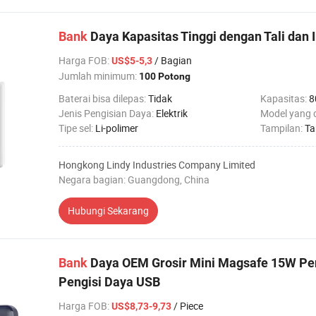
Bank
Daya Kapasitas Tinggi dengan Tali dan 
Harga FOB
:
/ Bagian
US$5-5,3
Jumlah minimum:
100 Potong
Baterai bisa dilepas:
Tidak
Kapasitas:
8
Jenis Pengisian Daya:
Elektrik
Model yang 
Tipe sel:
Li-polimer
Tampilan:
Ta
Hongkong Lindy Industries Company Limited
Negara bagian: Guangdong, China
Hubungi Sekarang
Bank
Daya OEM Grosir Mini Magsafe 15W Pe
Pengisi Daya USB
Harga FOB
:
/ Piece
US$8,73-9,73