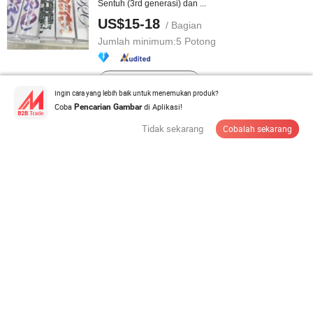
Sentuh (3rd generasi) dan ...
US$15-18
/ Bagian
Jumlah minimum:
5 Potong
Hubungi Pemasok
Ingin cara yang lebih baik untuk menemukan produk?
Coba
di Aplikasi!
Pencarian Gambar
Tidak sekarang
Cobalah sekarang
Grosir 8-Bit TV Retro Video - Dilengkapi 620%20
Permainan Klasik, Mendukung ...
US$5-5,46
/ Bagian
Jumlah minimum:
100 Potong
Hubungi Pemasok
Th12 Kipas Pendingin Semikonduktor Magnetik Es
untuk Gaming dan Siaran Langsung ...