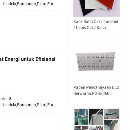
:
Jendela,Bangunan,Pintu,Furniture
Kaca Satin Cat / Lacobel
/ Lapis Cat / Kaca
Dekoratif Seni untuk
Dekorasi Dinding
Splashback / Lemari
Dapur
 Energi untuk Efisiensi
Papan Pencahayaan LED
a
Berwarna RGB5050
Mohs:
8
Kotak Iklan LED yang
:
Jendela,Bangunan,Pintu,Furniture
Disesuaikan Layar
Berkedip Kotak Cahaya
LED/ Dekorasi Langit-
langit