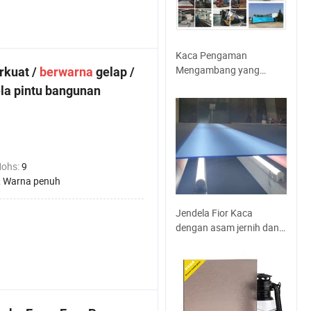
Kaca Pengaman
Mengambang yang
erkuat /
berwarna
gelap /
tenang, Kaca Ultra Clear
la pintu bangunan
Float, Kaca Gedung
dekoratif, Kaca shower
a
Mohs:
9
:
Warna penuh
Jendela Fior Kaca
dengan asam jernih dan
berwarna Dekoratif pintu
dengan berbagai Desain