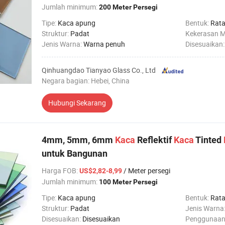
Jumlah minimum:
200 Meter Persegi
Tipe:
Kaca apung
Bentuk:
Rat
Struktur:
Padat
Kekerasan 
Jenis Warna:
Warna penuh
Disesuaikan
Qinhuangdao Tianyao Glass Co., Ltd
Negara bagian: Hebei, China
Hubungi Sekarang
4mm, 5mm, 6mm
Kaca
Reflektif
Kaca
Tinted
untuk Bangunan
Harga FOB
:
/ Meter persegi
US$2,82-8,99
Jumlah minimum:
100 Meter Persegi
Tipe:
Kaca apung
Bentuk:
Rat
Struktur:
Padat
Jenis Warna
Disesuaikan:
Disesuaikan
Penggunaan