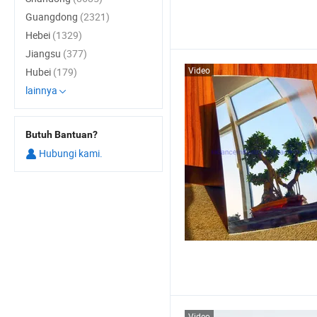
Guangdong
(2321)
Hebei
(1329)
Jiangsu
(377)
Video
Hubei
(179)
lainnya
Butuh Bantuan?
Hubungi kami.
Video