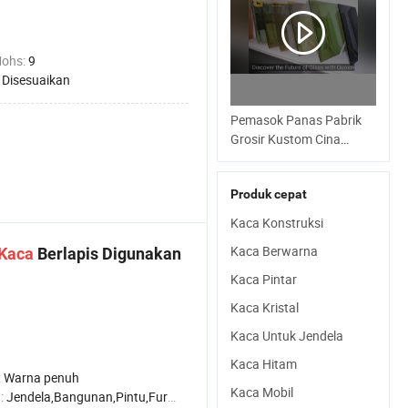
a
Mohs:
9
:
Disesuaikan
Pemasok Panas Pabrik
Grosir Kustom Cina
Pelapis Jendela Reflektif
Kaca Silau Baru
Produk cepat
Kaca Konstruksi
Kaca Berwarna
Kaca
Berlapis Digunakan
Kaca Pintar
Kaca Kristal
Kaca Untuk Jendela
a
Kaca Hitam
:
Warna penuh
Kaca Mobil
:
Jendela,Bangunan,Pintu,Furniture