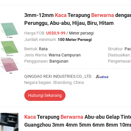
3mm-12mm
Kaca
Terapung
Berwarna
dengan
Perunggu, Abu-abu, Hijau, Biru, Hitam
Harga FOB
:
/ Meter persegi
US$0,9-99
Jumlah minimum:
100 Meter Persegi
Bentuk:
Rata
Struktur:
Pa
Jenis Warna:
Warna Campuran
Disesuaikan
Penggunaan:
Bangunan
Pengemasa
QINGDAO REXI INDUSTRIES CO., LTD.
Negara bagian: Shandong, China
Hubungi Sekarang
Kaca
Terapung
Berwarna
Abu-abu Gelap Tinte
Guangzhou 3mm 4mm 5mm 6mm 8mm 10