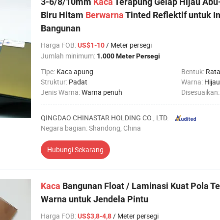
3-6/8/10mm
Kaca
Terapung Gelap Hijau Abu
Biru Hitam
Berwarna
Tinted Reflektif untuk I
Bangunan
Harga FOB
:
/ Meter persegi
US$1-10
Jumlah minimum:
1.000 Meter Persegi
Tipe:
Kaca apung
Bentuk:
Rat
Struktur:
Padat
Warna:
Hijau
Jenis Warna:
Warna penuh
Disesuaikan
QINGDAO CHINASTAR HOLDING CO., LTD.
Negara bagian: Shandong, China
Hubungi Sekarang
Kaca
Bangunan Float / Laminasi Kuat Pola Te
Warna untuk Jendela Pintu
Harga FOB
:
/ Meter persegi
US$3,8-4,8