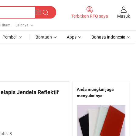
Masuk
Terbitkan RFQ saya
 Hitam
Lainnya
Pembeli
Bantuan
Apps
Bahasa Indonesia
Anda mungkin juga
lapis Jendela Reflektif
menyukainya
a
Mohs:
8