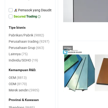
Pemasok yang Diaudit
Tipe bisnis
Pabrikan/Pabrik
(9882)
Perusahaan trading
(9297)
Perusahaan Grup
(663)
Video
Lainnya
(75)
Individu/SOHO
(19)
Kemampuan R&D.
OEM
(8813)
ODM
(8170)
Merek sendiri
(5905)
Provinsi & Kawasan
Shandong
(8685)