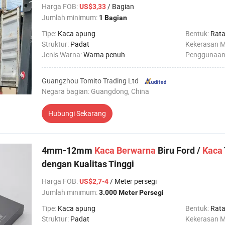
Harga FOB
:
/ Bagian
US$3,33
Jumlah minimum:
1 Bagian
Tipe:
Kaca apung
Bentuk:
Rat
Struktur:
Padat
Kekerasan 
Jenis Warna:
Warna penuh
Penggunaan
Guangzhou Tomito Trading Ltd
Negara bagian: Guangdong, China
Hubungi Sekarang
4mm-12mm
Kaca
Berwarna
Biru Ford /
Kaca
dengan Kualitas Tinggi
Harga FOB
:
/ Meter persegi
US$2,7-4
Jumlah minimum:
3.000 Meter Persegi
Tipe:
Kaca apung
Bentuk:
Rat
Struktur:
Padat
Kekerasan 