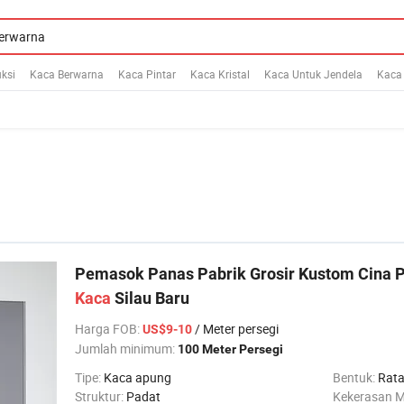
ksi
Kaca Berwarna
Kaca Pintar
Kaca Kristal
Kaca Untuk Jendela
Kaca
Pemasok Panas Pabrik Grosir Kustom Cina Pe
Kaca
Silau Baru
Harga FOB
:
/ Meter persegi
US$9-10
Jumlah minimum:
100 Meter Persegi
Tipe:
Kaca apung
Bentuk:
Rat
Struktur:
Padat
Kekerasan 