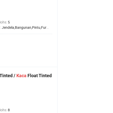
a
Mohs:
5
:
Jendela,Bangunan,Pintu,Furniture
Tinted /
Kaca
Float Tinted
a
Mohs:
8