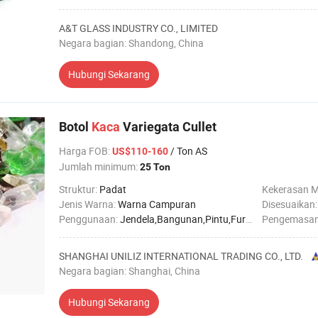
A&T GLASS INDUSTRY CO., LIMITED
Negara bagian: Shandong, China
Hubungi Sekarang
Botol
Kaca
Variegata Cullet
Harga FOB
:
/ Ton AS
US$110-160
Jumlah minimum:
25 Ton
Struktur:
Padat
Kekerasan 
Jenis Warna:
Warna Campuran
Disesuaikan
Penggunaan:
Jendela,Bangunan,Pintu,Furniture
Pengemasa
SHANGHAI UNILIZ INTERNATIONAL TRADING CO., LTD.
Negara bagian: Shanghai, China
Hubungi Sekarang