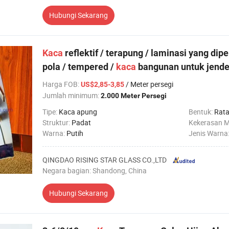
Hubungi Sekarang
Kaca
reflektif / terapung / laminasi yang dip
pola / tempered /
kaca
bangunan untuk jende
Harga FOB
:
/ Meter persegi
US$2,85-3,85
Jumlah minimum:
2.000 Meter Persegi
Tipe:
Kaca apung
Bentuk:
Rat
Struktur:
Padat
Kekerasan 
Warna:
Putih
Jenis Warna
QINGDAO RISING STAR GLASS CO.,LTD
Negara bagian: Shandong, China
Hubungi Sekarang