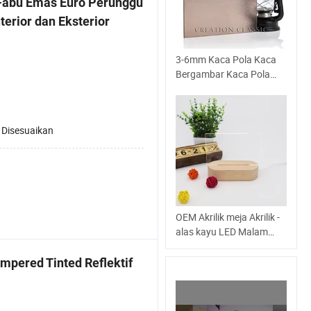
-abu Emas Euro Perunggu
nterior dan Eksterior
3-6mm Kaca Pola Kaca
Bergambar Kaca Pola
Jernih dengan ISO
a
:
Disesuaikan
OEM Akrilik meja Akrilik -
alas kayu LED Malam
tanpa swakarya untuk
anak-anak
mpered Tinted Reflektif