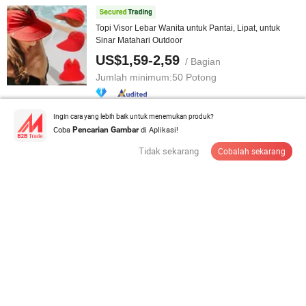
Topi Visor Lebar Wanita untuk Pantai, Lipat, untuk
Sinar Matahari Outdoor
US$1,59-2,59
/ Bagian
Jumlah minimum:
50 Potong
Ingin cara yang lebih baik untuk menemukan produk?
Hubungi Pemasok
Coba
di Aplikasi!
Pencarian Gambar
Tidak sekarang
Cobalah sekarang
Topi visor musim panas dengan dekorasi pita hitam
tekstur anyaman grosir
US$1,5-5
/ Bagian
Jumlah minimum:
1 Bagian
Hubungi Pemasok
Kustomisasi dan Grosir Semua Warna Visor Matahari
Plastik Fashion dalam Berbagai ...