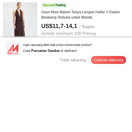
Gaun Maxi Malam Tanpa Lengan Halter V Dalam
Belakang Terbuka untuk Wanita
US$11,7-14,1
/ Bagian
Jumlah minimum:
100 Potong
Ingin cara yang lebih baik untuk menemukan produk?
Hubungi Pemasok
Coba
di Aplikasi!
Pencarian Gambar
Tidak sekarang
Cobalah sekarang
Grosir Cetakan Tanaman Wanita Gaun Katun Panjang
V Leher Kasual
US$22,5-32,5
/ PCS
Jumlah minimum:
500 PCS
Hubungi Pemasok