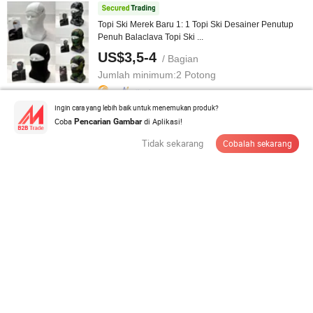
Topi Ski Merek Baru 1: 1 Topi Ski Desainer Penutup
Penuh Balaclava Topi Ski ...
US$3,5-4
/ Bagian
Jumlah minimum:
2 Potong
Ingin cara yang lebih baik untuk menemukan produk?
Hubungi Pemasok
Coba
di Aplikasi!
Pencarian Gambar
Tidak sekarang
Cobalah sekarang
Trending 2026 Topi OEM Penggemar Piala Dunia/Topi
Penggemar Sepak Bola Topi ...
US$1-1,8
/ Atur
Jumlah minimum:
100 Set
Hubungi Pemasok
Yuemai Syal Rajut Musim Dingin Berkualitas Tinggi