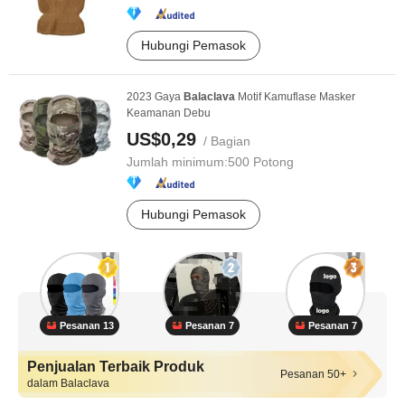
Hubungi Pemasok
2023 Gaya
Balaclava
Motif Kamuflase Masker
Keamanan Debu
US$0,29
/ Bagian
Jumlah minimum:
500 Potong
Hubungi Pemasok
Pesanan 13
Pesanan 7
Pesanan 7
Penjualan Terbaik Produk
Pesanan 50+
dalam Balaclava